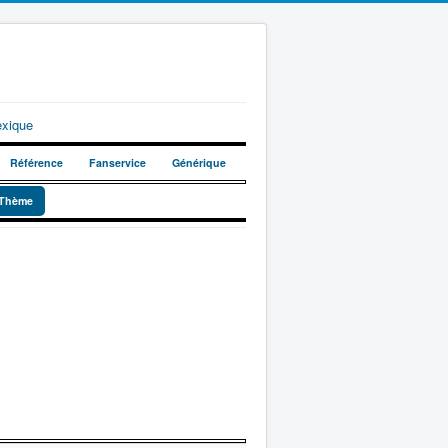
exique
Référence
Fanservice
Générique
Thème