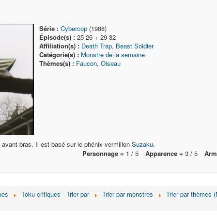
Série :
Cybercop
(1988)
Épisode(s) :
25-26 + 29-32
Affiliation(s) :
Death Trap
,
Beast Soldier
Catégorie(s) :
Monstre de la semaine
Thèmes(s) :
Faucon
,
Oiseau
avant-bras. Il est basé sur le phénix vermillon
Suzaku
.
Personnage =
1 / 5
Apparence =
3 / 5
Arm
ues
Toku-critiques - Trier par
Trier par monstres
Trier par thèmes 