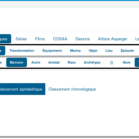
iques
Séries
Films
COSAA
Dessins
Artiste Asperger
L
e
Transformation
Équipement
Mecha
Objet
Lieu
Épisode
_
_
te
Monstre
Autre
Animal
Race
Archétype
[]
Nom
lassement alphabétique
Classement chronologique