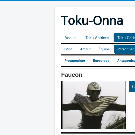
Toku-Onna
Accueil
Toku-Actrices
Toku-Crit
Série
Acteur
Équipe
Personnag
Protagoniste
Entourage
Antagonis
Faucon
C