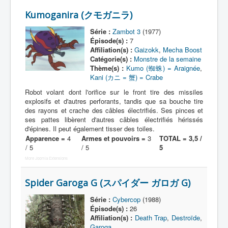
Kumoganira (クモガニラ)
Protagoniste
Série :
Zambot 3
(1977)
Entourage
Épisode(s) :
7
Affiliation(s) :
Gaizokk
,
Mecha Boost
Antagoniste
Catégorie(s) :
Monstre de la semaine
Thème(s) :
Kumo (蜘蛛) = Araignée
,
Monstre
Kani (カニ = 蟹) = Crabe
Autre
Robot volant dont l'orifice sur le front tire des missiles
explosifs et d'autres perforants, tandis que sa bouche tire
Animal
des rayons et crache des câbles électrifiés. Ses pinces et
ses pattes libèrent d'autres câbles électrifiés hérissés
Race
d'épines. Il peut également tisser des toiles.
Apparence =
4
Armes et pouvoirs =
3
TOTAL = 3,5 /
Archétype
/ 5
/ 5
5
_
More Joomla Extensions
[]
Spider Garoga G (スパイダー ガロガ G)
_
Nom
Série :
Cybercop
(1988)
Épisode(s) :
26
Thème
Affiliation(s) :
Death Trap
,
Destroïde
,
Garoga