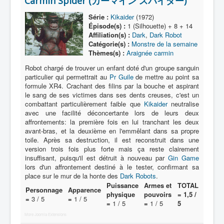
Carmin Spider (カーマイン スパイダー)
Lexique
Série :
Kikaider
(1972)
Série
Épisode(s) :
1 (Silhouette) + 8 + 14
Affiliation(s) :
Dark
,
Dark Robot
Acteur
Catégorie(s) :
Monstre de la semaine
Thèmes(s) :
Araignée carmin
Équipe
Robot chargé de trouver un enfant doté d'un groupe sanguin
Personnage
particulier qui permettrait au
Pr Guile
de mettre au point sa
formule XR4. Crachant des filins par la bouche et aspirant
Transformation
le sang de ses victimes dans ses dents creuses, c'est un
combattant particulièrement faible que
Kikaider
neutralise
Équipement
avec une facilité déconcertante lors de leurs deux
affrontements: la première fois en lui tranchant les deux
Mecha
avant-bras, et la deuxième en l'emmêlant dans sa propre
toile. Après sa destruction, il est reconstruit dans une
Objet
version trois fois plus forte mais ça reste clairement
Lieu
insuffisant, puisqu'il est détruit à nouveau par
Gin Game
lors d'un affrontement destiné à le tester, confirmant sa
Épisode
place sur le mur de la honte des
Dark Robots
.
Puissance
Armes et
TOTAL
Personnage
Apparence
Référence
physique
pouvoirs
= 1,5 /
=
3 / 5
=
1 / 5
=
1 / 5
=
1 / 5
5
Fanservice
More Joomla Extensions
Générique