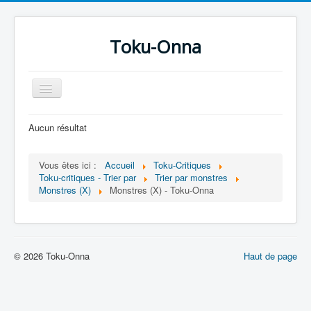
Toku-Onna
Basculer
la
navigation
Accueil
Aucun résultat
Toku-Actrices
Vous êtes ici :
Accueil
Toku-Critiques
Toku-Critiques
Toku-critiques - Trier par
Trier par monstres
Monstres (X)
Monstres (X) - Toku-Onna
Séries
Films
COSAA
© 2026 Toku-Onna
Haut de page
Dessins
Artiste Asperger