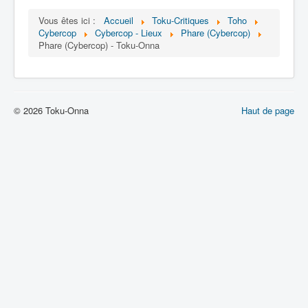
Lexique
Vous êtes ici :
Accueil
Toku-Critiques
Toho
Dennô keisatsu Cybercop (電脳 警
Cybercop
Cybercop - Lieux
Phare (Cybercop)
察 サイバーコップ) = Police
Phare (Cybercop) - Toku-Onna
cerveau électronique Cybercop
Série
© 2026 Toku-Onna
Haut de page
Personnages
Mechas
Objets
Lieux
Épisodes
Chronologie
Références
Fanservice
Tous