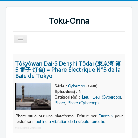
Toku-Onna
Basculer
la
navigation
Accueil
Tôkyôwan Dai-5 Denshi Tôdai (東京湾 第
Toku-Actrices
5 電子 灯台) = Phare Électrique N°5 de la
Baie de Tokyo
Toku-Critiques
Séries
Série :
Cybercop
(1988)
Épisode(s) :
2
Films
Catégorie(s) :
Lieu
,
Lieu (Cybercop)
,
Phare
,
Phare (Cybercop)
COSAA
Phare situé sur une plateforme. Détruit par
Einstain
pour
Dessins
tester sa
machine à vibration de la croûte terrestre
.
Artiste Asperger
More Joomla Extensions