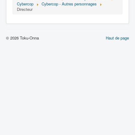
Lexique
Cybercop
Cybercop - Autres personnages
Directeur
Dennô keisatsu Cybercop (電脳 警
察 サイバーコップ) = Police
cerveau électronique Cybercop
© 2026 Toku-Onna
Haut de page
Série
Personnages
Mechas
Objets
Lieux
Épisodes
Chronologie
Références
Fanservice
Cybercops