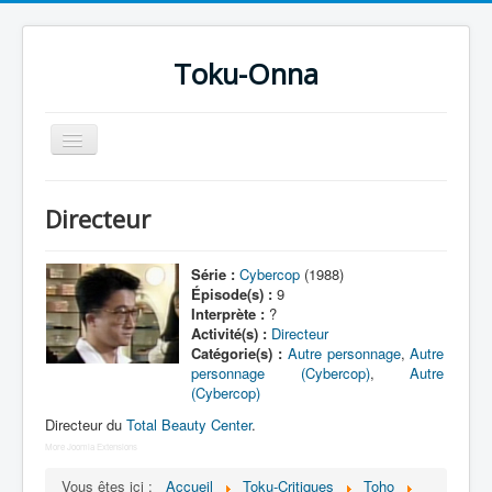
Toku-Onna
Basculer
la
navigation
Accueil
Directeur
Toku-Actrices
Toku-Critiques
Série :
Cybercop
(1988)
Épisode(s) :
9
Séries
Interprète :
?
Activité(s) :
Directeur
Films
Catégorie(s) :
Autre personnage
,
Autre
personnage (Cybercop)
,
Autre
COSAA
(Cybercop)
Dessins
Directeur du
Total Beauty Center
.
More Joomla Extensions
Artiste Asperger
Vous êtes ici :
Accueil
Toku-Critiques
Toho