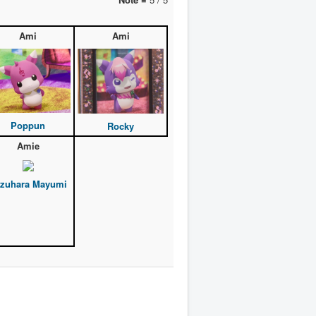
Ami
Ami
Poppun
Rocky
Amie
zuhara Mayumi