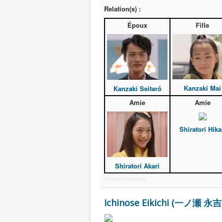
Relation(s) :
Époux
Fille
Kanzaki Mai
Kanzaki Seitarô
Amie
Amie
Shiratori Hika
Shiratori Akari
More Joomla Extensions
Ichinose Eikichi (一ノ瀬 永吉