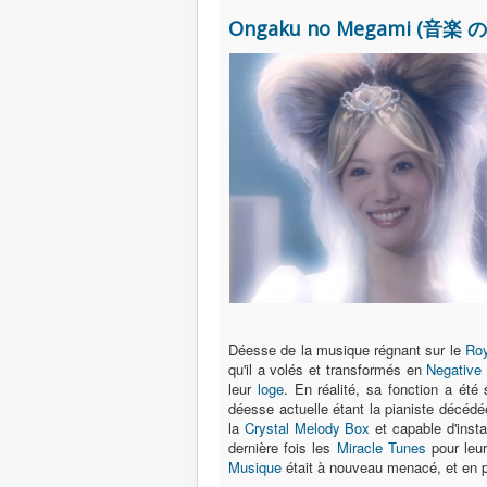
Ongaku no Megami (音楽 の 
Déesse de la musique régnant sur le
Roy
qu'il a volés et transformés en
Negative
leur
loge
. En réalité, sa fonction a ét
déesse actuelle étant la pianiste décéd
la
Crystal Melody Box
et capable d'inst
dernière fois les
Miracle Tunes
pour leur
Musique
était à nouveau menacé, et en p