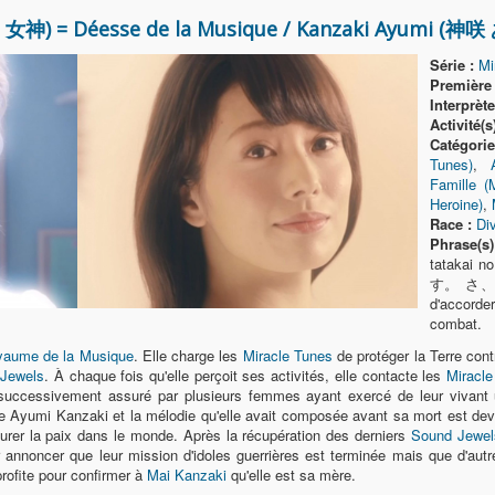
女神) = Déesse de la Musique / Kanzaki Ayumi (神
Série :
Mi
Première 
Interprète
Activité(s)
Catégorie
Tunes)
,
Famille (
Heroine)
,
Race :
Div
Phrase(s) 
tatakai
す。 さ、 戦
d'accord
combat.
aume de la Musique
. Elle charge les
Miracle Tunes
de protéger la Terre con
 Jewels
. À chaque fois qu'elle perçoit ses activités, elle contacte les
Miracle
é successivement assuré par plusieurs femmes ayant exercé de leur vivant u
ée Ayumi Kanzaki et la mélodie qu'elle avait composée avant sa mort est de
aurer la paix dans le monde. Après la récupération des derniers
Sound Jewel
 annoncer que leur mission d'idoles guerrières est terminée mais que d'autr
rofite pour confirmer à
Mai Kanzaki
qu'elle est sa mère.