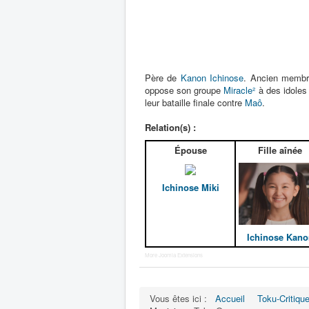
Père de
Kanon Ichinose
. Ancien membr
oppose son groupe
Miracle²
à des idoles 
leur bataille finale contre
Maô
.
Relation(s) :
Épouse
Fille aînée
Ichinose Miki
Ichinose Kano
More Joomla Extensions
Vous êtes ici :
Accueil
Toku-Critiqu