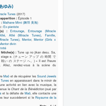
咲 あゆみ)
racle Tunes
(2017)
apparition :
Épisode 1
 :
Maihane Mimi (舞羽 美海)
 :
Ex-pianiste
(s) :
Entourage
,
Entourage (Miracle
Allié
,
Allié (Miracle Tunes)
,
Famille
,
Miracle Tunes)
,
Mentor
,
Mentor (Girls x
Mentor divin
inité
fétiche(s) :
Tune up no jikan desu. Sa,
 no stage e. (チューン アップ の 時間 で
い の ステージ へ。) = Il est l'heure
er. Allez, rendez-vous à la scène du
tre
Maô
et de récupérer les
Sound Jewels
 Tunes
en apparaissant dans le miroir de
ne activité en lien avec la musique, la
venue le
Chant de la Bénédiction
joué par
s
et la défaite de
Maô
, elle contacte une
es leur succéderont si le
Royaume de la
Note =
5 / 5