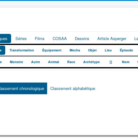
iques
Séries
Films
COSAA
Dessins
Artiste Asperger
L
e
Transformation
Équipement
Mecha
Objet
Lieu
Épisode
_
_
te
Monstre
Autre
Animal
Race
Archétype
[]
Nom
lassement chronologique
Classement alphabétique