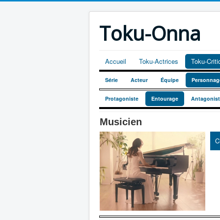
Toku-Onna
Accueil
Toku-Actrices
Toku-Crit
Série
Acteur
Équipe
Personnag
Protagoniste
Entourage
Antagonis
Musicien
C