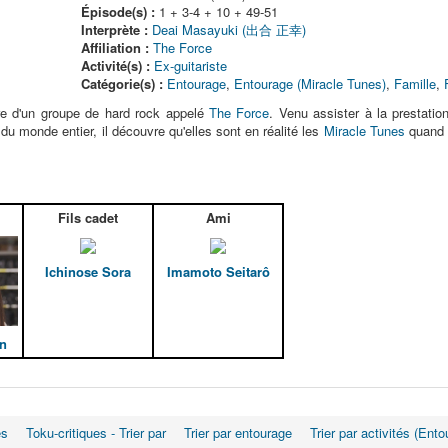
Épisode(s) :
1 + 3-4 + 10 + 49-51
Interprète :
Deai Masayuki (出合 正幸)
Affiliation :
The Force
Activité(s) :
Ex-guitariste
Catégorie(s) :
Entourage
,
Entourage (Miracle Tunes)
,
Famille
,
e d'un groupe de hard rock appelé
The Force
. Venu assister à la prestatio
du monde entier, il découvre qu'elles sont en réalité les
Miracle Tunes
quand e
Fils cadet
Ami
Ichinose Sora
Imamoto Seitarô
n
es
Toku-critiques - Trier par
Trier par entourage
Trier par activités (Ento