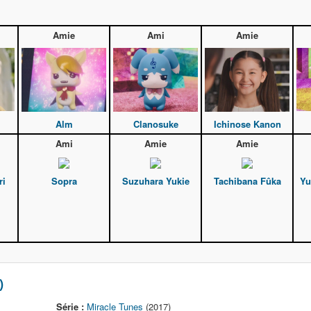
Amie
Ami
Amie
Alm
Clanosuke
Ichinose Kanon
Ami
Amie
Amie
ri
Sopra
Suzuhara Yukie
Tachibana Fûka
Yu
)
Série :
Miracle Tunes
(2017)