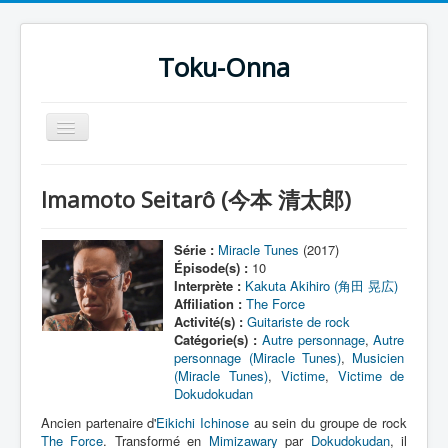
Toku-Onna
Basculer
la
navigation
Accueil
Imamoto Seitarô (今本 清太郎)
Toku-Actrices
Toku-Critiques
Série :
Miracle Tunes
(2017)
Épisode(s) :
10
Séries
Interprète :
Kakuta Akihiro (角田 晃広)
Affiliation :
The Force
Films
Activité(s) :
Guitariste de rock
Catégorie(s) :
Autre personnage
,
Autre
COSAA
personnage (Miracle Tunes)
,
Musicien
(Miracle Tunes)
,
Victime
,
Victime de
Dessins
Dokudokudan
Artiste Asperger
Ancien partenaire d'
Eikichi Ichinose
au sein du groupe de rock
The Force
. Transformé en
Mimizawary
par
Dokudokudan
, il