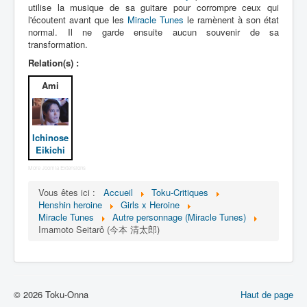
Lexique
utilise la musique de sa guitare pour corrompre ceux qui
l'écoutent avant que les
Miracle Tunes
le ramènent à son état
Idol senshi Miracle Tunes ! (アイ
normal. Il ne garde ensuite aucun souvenir de sa
transformation.
ドル 戦士 ミラクル ちゅーんず !) =
Idoles guerrières Miracle Tunes !
Relation(s) :
Ami
Série
Personnages
Ichinose
Véhicules
Eikichi
Objets
More Joomla Extensions
Lieux
Vous êtes ici :
Accueil
Toku-Critiques
Henshin heroine
Girls x Heroine
Épisodes
Miracle Tunes
Autre personnage (Miracle Tunes)
Imamoto Seitarô (今本 清太郎)
Chronologie
Références
Miracle Tunes
© 2026 Toku-Onna
Haut de page
Entourage