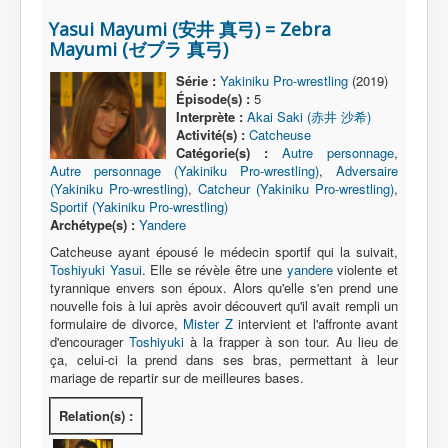
Lexique
Yasui Mayumi (安井 真弓) = Zebra
Série
Mayumi (ゼブラ 真弓)
Acteur
Série :
Yakiniku Pro-wrestling
(2019)
Épisode(s) :
5
Équipe
Interprète :
Akai Saki (赤井 沙希)
Activité(s) :
Catcheuse
Personnage
Catégorie(s) :
Autre personnage
,
Autre personnage (Yakiniku Pro-wrestling)
,
Adversaire
Transformation
(Yakiniku Pro-wrestling)
,
Catcheur (Yakiniku Pro-wrestling)
,
Sportif (Yakiniku Pro-wrestling)
Équipement
Archétype(s) :
Yandere
Mecha
Catcheuse ayant épousé le médecin sportif qui la suivait,
Toshiyuki Yasui
. Elle se révèle être une
yandere
violente et
Objet
tyrannique envers son époux. Alors qu'elle s'en prend une
nouvelle fois à lui après avoir découvert qu'il avait rempli un
Lieu
formulaire de divorce,
Mister Z
intervient et l'affronte avant
d'encourager
Toshiyuki
à la frapper à son tour. Au lieu de
Épisode
ça, celui-ci la prend dans ses bras, permettant à leur
mariage de repartir sur de meilleures bases.
Référence
Fanservice
Relation(s) :
Générique