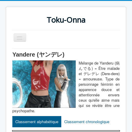
Toku-Onna
Basculer
la
navigation
Accueil
Yandere (ヤンデレ)
Toku-Actrices
Mélange de Yanderu (病
んでる) = Être malade
Toku-Critiques
et デレデレ (Dere-dere)
= amoureuse. Type de
Séries
personnage féminin en
apparence douce et
Films
attentionnée envers
ceux qu'elle aime mais
COSAA
qui se révèle être une
psychopathe.
Dessins
Classement alphabétique
Classement chronologique
Artiste Asperger