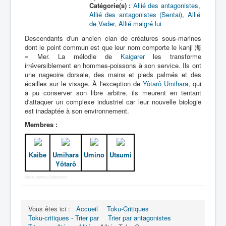
Catégorie(s) :
Allié des antagonistes
,
Allié des antagonistes (Sentai)
,
Allié
de Vader
,
Allié malgré lui
Descendants d'un ancien clan de créatures sous-marines
dont le point commun est que leur nom comporte le kanji 海
= Mer. La mélodie de
Kaigarer
les transforme
irréversiblement en hommes-poissons à son service. Ils ont
une nageoire dorsale, des mains et pieds palmés et des
écailles sur le visage. À l'exception de
Yôtarô Umihara
, qui
a pu conserver son libre arbitre, ils meurent en tentant
d'attaquer un complexe industriel car leur nouvelle biologie
est inadaptée à son environnement.
Membres :
Kaibe
Umihara
Umino
Utsumi
Yôtarô
More Joomla Extensions
Vous êtes ici :
Accueil
Toku-Critiques
Toku-critiques - Trier par
Trier par antagonistes