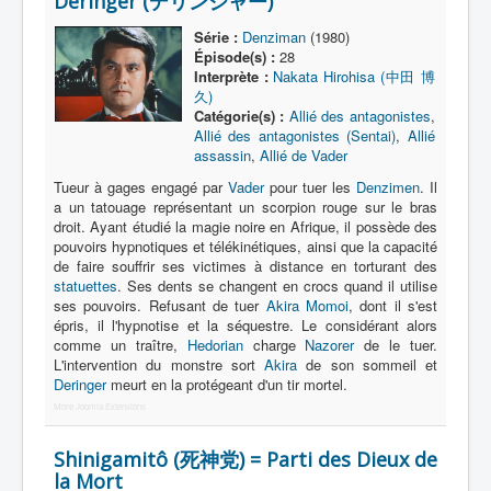
Deringer (デリンジャー)
Lexique
Série :
Denziman
(1980)
Série
Épisode(s) :
28
Interprète :
Nakata Hirohisa (中田 博
Acteur
久)
Catégorie(s) :
Allié des antagonistes
,
Équipe
Allié des antagonistes (Sentai)
,
Allié
assassin
,
Allié de Vader
Personnage
Tueur à gages engagé par
Vader
pour tuer les
Denzimen
. Il
Transformation
a un tatouage représentant un scorpion rouge sur le bras
droit. Ayant étudié la magie noire en Afrique, il possède des
Équipement
pouvoirs hypnotiques et télékinétiques, ainsi que la capacité
de faire souffrir ses victimes à distance en torturant des
Mecha
statuettes
. Ses dents se changent en crocs quand il utilise
ses pouvoirs. Refusant de tuer
Akira Momoi
, dont il s'est
Objet
épris, il l'hypnotise et la séquestre. Le considérant alors
Lieu
comme un traître,
Hedorian
charge
Nazorer
de le tuer.
L'intervention du monstre sort
Akira
de son sommeil et
Épisode
Deringer
meurt en la protégeant d'un tir mortel.
More Joomla Extensions
Référence
Fanservice
Shinigamitô (死神党) = Parti des Dieux de
la Mort
Générique