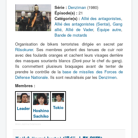
Série :
Denziman
(1980)
Protagoniste
Épisode(s) :
21
Catégorie(s) :
Allié des antagonistes
,
Entourage
Allié des antagonistes (Sentai)
,
Gang
allié
,
Allié de Vader
,
Équipe autre
,
Antagoniste
Bande de motards
Organisation de bikers terroristes dirigée en secret par
Monstre
Rôsokurer
. Ses membres portent des tenues de cuir noir
Autre
avec des foulards oranges et cachent leurs visages derrière
des masques souriants blancs (Doré pour le chef du gang).
Animal
Ils commettent plusieurs braquages avant de tenter de
prendre le contrôle de la
base de missiles des Forces de
Race
Défense Nationale
. Ils sont neutralisés par les
Denzimen
.
Membres :
Archétype
Récurrent
Tokio
Leader
Subalterne
Hoshino
Sachiko
Allié
More Joomla Extensions
Identité humaine