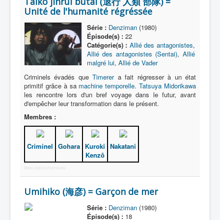
Taikô jinrui butai (退行 人類 部隊) =
Malfaiteur
Unité de l'humanité régréssée
Série :
Denziman
(1980)
Épisode(s) :
22
Catégorie(s) :
Allié des antagonistes
,
Allié des antagonistes (Sentai)
,
Allié
malgré lui
,
Allié de Vader
Criminels évadés que
Timerer
a fait régresser à un état
primitif grâce à sa
machine temporelle
.
Tatsuya Midorikawa
les rencontre lors d'un bref voyage dans le futur, avant
d'empêcher leur transformation dans le présent.
Membres :
Criminel
Gohara
Kuroki
Nakatani
Kenzô
More Joomla Extensions
Umihiko (海彦) = Garçon de mer
Série :
Denziman
(1980)
Épisode(s) :
18