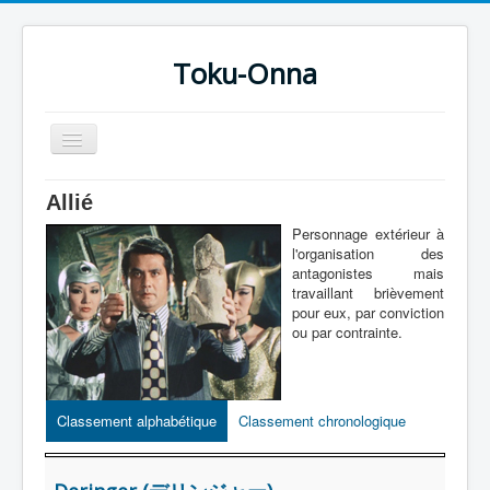
Toku-Onna
Basculer
la
navigation
Accueil
Allié
Toku-Actrices
Personnage extérieur à
l'organisation des
Toku-Critiques
antagonistes mais
travaillant brièvement
Séries
pour eux, par conviction
ou par contrainte.
Films
COSAA
Dessins
Classement alphabétique
Classement chronologique
Artiste Asperger