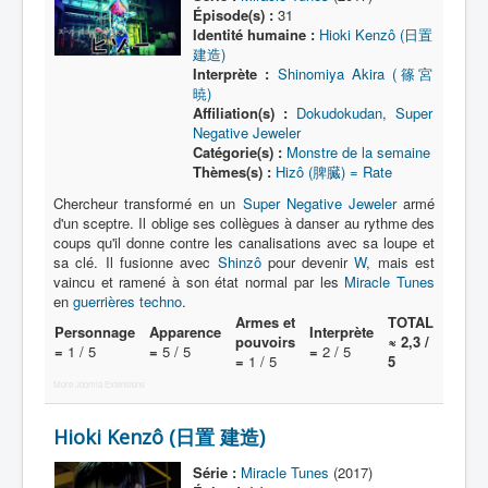
Lexique
Épisode(s) :
31
Identité humaine :
Hioki Kenzô (日置
Série
建造)
Interprète :
Shinomiya Akira (篠宮
Acteur
暁)
Affiliation(s) :
Dokudokudan
,
Super
Équipe
Negative Jeweler
Catégorie(s) :
Monstre de la semaine
Personnage
Thèmes(s) :
Hizô (脾臓) = Rate
Transformation
Chercheur transformé en un
Super Negative Jeweler
armé
d'un sceptre. Il oblige ses collègues à danser au rythme des
Équipement
coups qu'il donne contre les canalisations avec sa loupe et
sa clé. Il fusionne avec
Shinzô
pour devenir
W
, mais est
Mecha
vaincu et ramené à son état normal par les
Miracle Tunes
en
guerrières techno
.
Objet
Armes et
TOTAL
Personnage
Apparence
Interprète
Lieu
pouvoirs
≈ 2,3 /
=
1 / 5
=
5 / 5
=
2 / 5
=
1 / 5
5
Épisode
More Joomla Extensions
Référence
Hioki Kenzô (日置 建造)
Fanservice
Série :
Miracle Tunes
(2017)
Générique