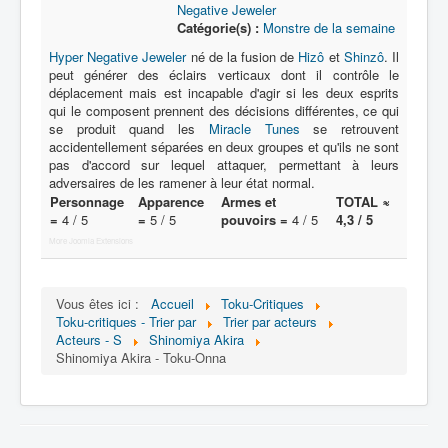
Negative Jeweler
Catégorie(s) :
Monstre de la semaine
N
Hyper Negative Jeweler
né de la fusion de
Hizô
et
Shinzô
. Il
O
peut générer des éclairs verticaux dont il contrôle le
déplacement mais est incapable d'agir si les deux esprits
P
qui le composent prennent des décisions différentes, ce qui
se produit quand les
Miracle Tunes
se retrouvent
Q
accidentellement séparées en deux groupes et qu'ils ne sont
pas d'accord sur lequel attaquer, permettant à leurs
R
adversaires de les ramener à leur état normal.
Personnage
Apparence
Armes et
TOTAL ≈
S
=
4 / 5
=
5 / 5
pouvoirs =
4 / 5
4,3 / 5
T
More Joomla Extensions
U
Vous êtes ici :
Accueil
Toku-Critiques
V
Toku-critiques - Trier par
Trier par acteurs
Acteurs - S
Shinomiya Akira
W
Shinomiya Akira - Toku-Onna
X
Y
Z