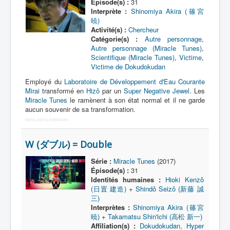
Épisode(s) :
31
Interprète :
Shinomiya Akira (篠宮
暁)
A
Activité(s) :
Chercheur
B
Catégorie(s) :
Autre personnage
,
Autre personnage (Miracle Tunes)
,
C
Scientifique (Miracle Tunes)
,
Victime
,
Victime de Dokudokudan
D
Employé du
Laboratoire de Développement d'Eau Courante
Mirai
E
transformé en
Hizô
par un
Super Negative Jewel
. Les
Miracle Tunes
le ramènent à son état normal et il ne garde
F
aucun souvenir de sa transformation.
More Joomla Extensions
G
W (ダブル) = Double
H
I
Série :
Miracle Tunes
(2017)
Épisode(s) :
31
J
Identités humaines :
Hioki Kenzô
(日置 建造)
+
Shindô Seizô (新藤 誠
K
三)
Interprètes :
Shinomiya Akira (篠宮
L
暁)
+
Takamatsu Shin'ichi (高松 新一)
Affiliation(s) :
Dokudokudan
,
Hyper
M