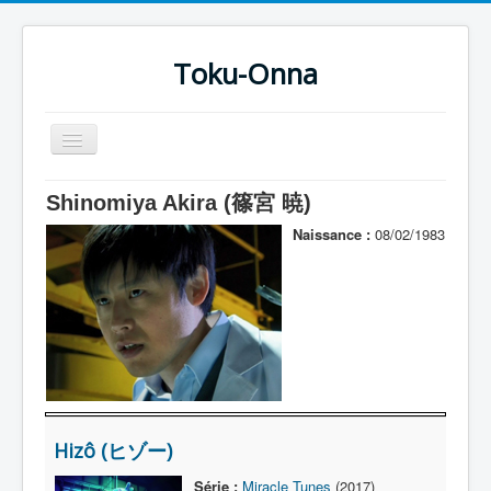
Toku-Onna
Basculer
la
navigation
Accueil
Shinomiya Akira (篠宮 暁)
Toku-Actrices
Naissance :
08/02/1983
Toku-Critiques
Séries
Films
COSAA
Dessins
Hizô (ヒゾー)
Artiste Asperger
Série :
Miracle Tunes
(2017)