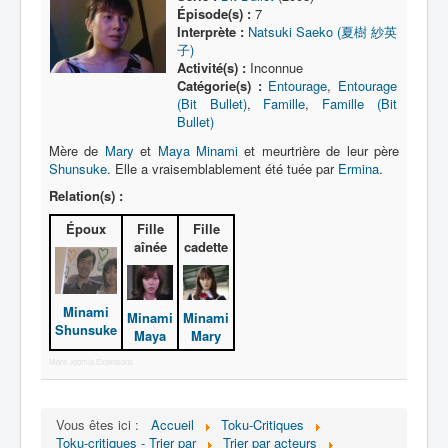
Lexique
Épisode(s) :
7
Interprète :
Natsuki Saeko (夏樹 紗英
Série
子)
Activité(s) :
Inconnue
Acteur
Catégorie(s) :
Entourage
,
Entourage
(Bit Bullet)
,
Famille
,
Famille (Bit
Équipe
Bullet)
Personnage
Mère de
Mary
et
Maya Minami
et meurtrière de leur père
Shunsuke
. Elle a vraisemblablement été tuée par
Ermina
.
Transformation
Relation(s) :
Équipement
Époux
Fille
Fille
Mecha
aînée
cadette
Objet
Minami
Lieu
Minami
Minami
Shunsuke
Maya
Mary
Épisode
More Joomla Extensions
Référence
Fanservice
Vous êtes ici :
Accueil
Toku-Critiques
Toku-critiques - Trier par
Trier par acteurs
Générique