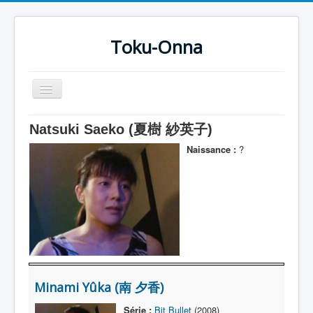
Toku-Onna
Basculer
la
navigation
Accueil
Natsuki Saeko (夏樹 紗英子)
Toku-Actrices
Naissance :
?
Toku-Critiques
Séries
Films
COSAA
Dessins
Minami Yûka (南 夕香)
Artiste Asperger
Série :
Bit Bullet
(2008)