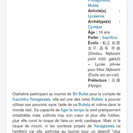
Lexique
Mutée
Activité(s) :
Bit Bullet (ビット バレット)
Lycéenne
Archétype(s) :
Cynique
Série
Âge :
16 ans
Psifer :
Sacrifice
Personnages
École :
私立 虹星
女子 高等 学校
Objets
(Shiritsu Nijiboshi
Lieux
joshi kôtô gakkô)
= Lycée privée
Épisodes
pour filles Nijiboshi
(Étoile arc-en-ciel)
Chronologie
Préfecture :
兵庫
(Hyôgo)
Références
Orpheline participant au tournoi de
Bit Bullet
pour le compte de
Kazuhiko Yanagisawa
Fanservice
, elle est une des rares
Bullets
à pouvoir
utiliser ses pouvoirs sans l'aide de sa
Bulleta
et même dans le
monde réel. Sa capacité de
figer le temps
la rend pratiquement
Bullets
imbattable mais sollicite trop son cœur et plus elle l'utilise,
plus elle court le risque de faire un arrêt cardiaque. Mais ni le
XOR Corporation
risque de mourir, ni les sombres projets de
Yanagisawa
ne
Entourage
l'arrêtent car elle participe au tournoi pour un objectif "plus