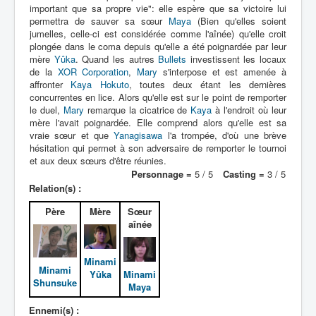
important que sa propre vie": elle espère que sa victoire lui
Déguisements
permettra de sauver sa sœur
Maya
(Bien qu'elles soient
jumelles, celle-ci est considérée comme l'aînée) qu'elle croit
_
plongée dans le coma depuis qu'elle a été poignardée par leur
[]
mère
Yûka
. Quand les autres
Bullets
investissent les locaux
de la
XOR Corporation
,
Mary
s'interpose et est amenée à
_
affronter
Kaya Hokuto
, toutes deux étant les dernières
Généralités
concurrentes en lice. Alors qu'elle est sur le point de remporter
le duel,
Mary
remarque la cicatrice de
Kaya
à l'endroit où leur
Membres
mère l'avait poignardée. Elle comprend alors qu'elle est sa
vraie sœur et que
Yanagisawa
l'a trompée, d'où une brève
Contact
hésitation qui permet à son adversaire de remporter le tournoi
et aux deux sœurs d'être réunies.
Accessoires
Personnage =
5 / 5
Casting =
3 / 5
Relation(s) :
Armes
Père
Mère
Sœur
Psifers
aînée
Attaques
Minami
Minami
Yûka
Minami
Shunsuke
Maya
Ennemi(s) :