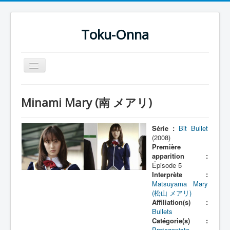
Toku-Onna
Basculer
la
navigation
Accueil
Minami Mary (南 メアリ)
Toku-Actrices
Toku-Critiques
Série :
Bit Bullet
(2008)
Séries
Première
apparition :
Films
Épisode 5
Interprète :
COSAA
Matsuyama Mary
(松山 メアリ)
Dessins
Affiliation(s) :
Bullets
Artiste Asperger
Catégorie(s) :
Protagoniste
,