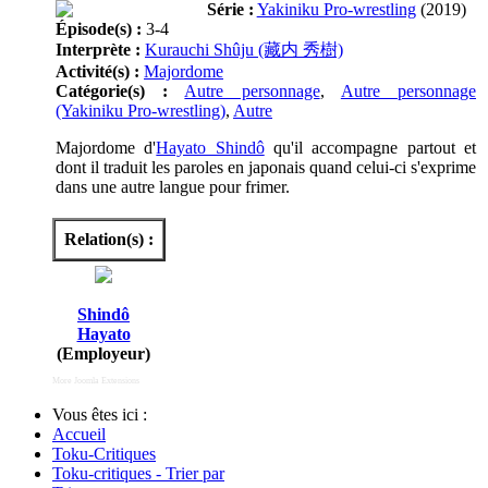
Série :
Yakiniku Pro-wrestling
(2019)
Épisode(s) :
3-4
Interprète :
Kurauchi Shûju (藏内 秀樹)
Activité(s) :
Majordome
Catégorie(s) :
Autre personnage
,
Autre personnage
(Yakiniku Pro-wrestling)
,
Autre
Majordome d'
Hayato Shindô
qu'il accompagne partout et
dont il traduit les paroles en japonais quand celui-ci s'exprime
dans une autre langue pour frimer.
Relation(s) :
Shindô
Hayato
(Employeur)
More Joomla Extensions
Vous êtes ici :
Accueil
Toku-Critiques
Toku-critiques - Trier par