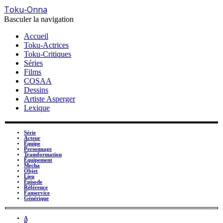
Toku-Onna
Basculer la navigation
Accueil
Toku-Actrices
Toku-Critiques
Séries
Films
COSAA
Dessins
Artiste Asperger
Lexique
Série
Acteur
Équipe
Personnage
Transformation
Équipement
Mecha
Objet
Lieu
Épisode
Référence
Fanservice
Générique
A