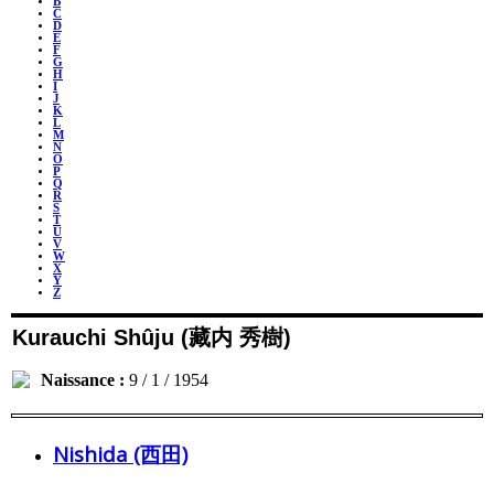
B
C
D
E
F
G
H
I
J
K
L
M
N
O
P
Q
R
S
T
U
V
W
X
Y
Z
Kurauchi Shûju (藏内 秀樹)
Naissance :
9 / 1 / 1954
Nishida (西田)