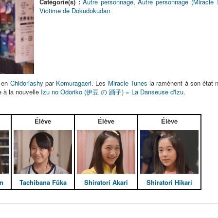
Catégorie(s) :
Autre personnage
,
Autre personnage (Miracle 
Victime de Dokudokudan
e en
Chidoriashy
par
Komuragaeri
. Les
Miracle Tunes
la ramènent à son état n
e à la nouvelle
Izu no Odoriko (伊豆 の 踊子) = La Danseuse d'Izu
.
Élève
Élève
Élève
n
Tachibana Fûka
Shiratori Akari
Shiratori Hikari