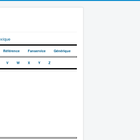
exique
Référence
Fanservice
Générique
V
W
X
Y
Z