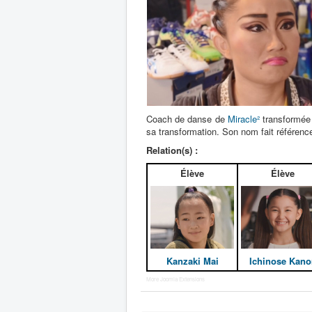
Coach de danse de
Miracle²
transformé
sa transformation. Son nom fait référenc
Relation(s) :
Élève
Élève
Kanzaki Mai
Ichinose Kano
More Joomla Extensions