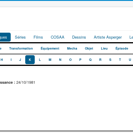
iques
Séries
Films
COSAA
Dessins
Artiste Asperger
L
e
Transformation
Équipement
Mecha
Objet
Lieu
Épisode
H
I
J
K
L
M
N
O
P
Q
R
S
T
U
ssance :
24/10/1981