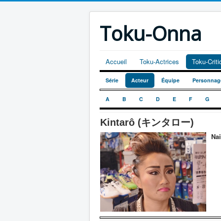
Toku-Onna
Accueil
Toku-Actrices
Toku-Crit
Série
Acteur
Équipe
Personnag
A
B
C
D
E
F
G
Kintarô (キンタロー)
Nai