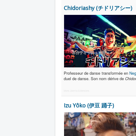
Chidoriashy (チドリアシー)
Professeur de danse transformée en
Neg
duel de danse. Son nom dérive de
Chido
More Joomla Extensions
Izu Yôko (伊豆 踊子)