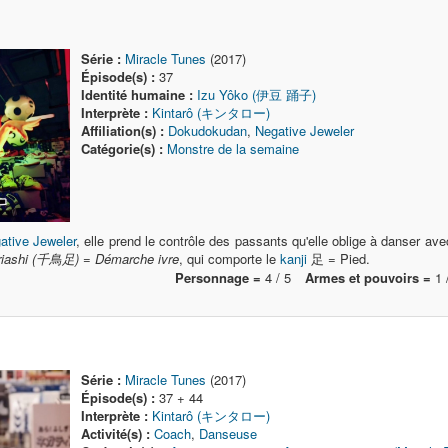
Série :
Miracle Tunes
(2017)
Épisode(s) :
37
Identité humaine :
Izu Yôko (伊豆 踊子)
Interprète :
Kintarô (キンタロー)
Affiliation(s) :
Dokudokudan
,
Negative Jeweler
Catégorie(s) :
Monstre de la semaine
ative Jeweler
, elle prend le contrôle des passants qu'elle oblige à danser avec
riashi (千鳥足) = Démarche ivre
, qui comporte le
kanji
足 = Pied.
Personnage =
4 / 5
Armes et pouvoirs =
1 
Série :
Miracle Tunes
(2017)
Épisode(s) :
37 + 44
Interprète :
Kintarô (キンタロー)
Activité(s) :
Coach
,
Danseuse