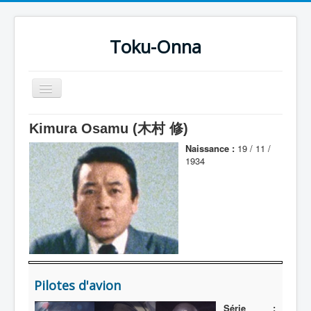
Toku-Onna
Basculer
la
navigation
Accueil
Kimura Osamu (木村 修)
Toku-Actrices
Naissance :
19 / 11 /
1934
Toku-Critiques
Séries
Films
COSAA
Dessins
Pilotes d'avion
Artiste Asperger
Série :