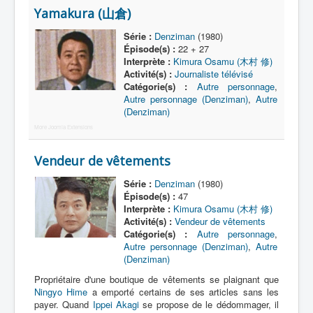
Yamakura (山倉)
N
Série :
Denziman
(1980)
O
Épisode(s) :
22 + 27
Interprète :
Kimura Osamu (木村 修)
P
Activité(s) :
Journaliste télévisé
Catégorie(s) :
Autre personnage
,
Q
Autre personnage (Denziman)
,
Autre
(Denziman)
R
More Joomla Extensions
S
Vendeur de vêtements
T
Série :
Denziman
(1980)
U
Épisode(s) :
47
Interprète :
Kimura Osamu (木村 修)
V
Activité(s) :
Vendeur de vêtements
Catégorie(s) :
Autre personnage
,
W
Autre personnage (Denziman)
,
Autre
(Denziman)
X
Propriétaire d'une boutique de vêtements se plaignant que
Y
Ningyo Hime
a emporté certains de ses articles sans les
payer. Quand
Ippei Akagi
se propose de le dédommager, il
Z