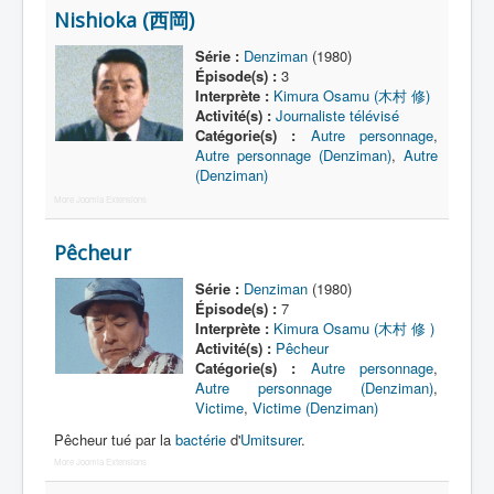
Nishioka (西岡)
A
Série :
Denziman
(1980)
Épisode(s) :
3
B
Interprète :
Kimura Osamu (木村 修)
Activité(s) :
Journaliste télévisé
C
Catégorie(s) :
Autre personnage
,
Autre personnage (Denziman)
,
Autre
D
(Denziman)
E
More Joomla Extensions
F
Pêcheur
G
Série :
Denziman
(1980)
H
Épisode(s) :
7
Interprète :
Kimura Osamu (木村 修 )
I
Activité(s) :
Pêcheur
Catégorie(s) :
Autre personnage
,
J
Autre personnage (Denziman)
,
Victime
,
Victime (Denziman)
K
Pêcheur tué par la
bactérie
d'
Umitsurer
.
L
More Joomla Extensions
M