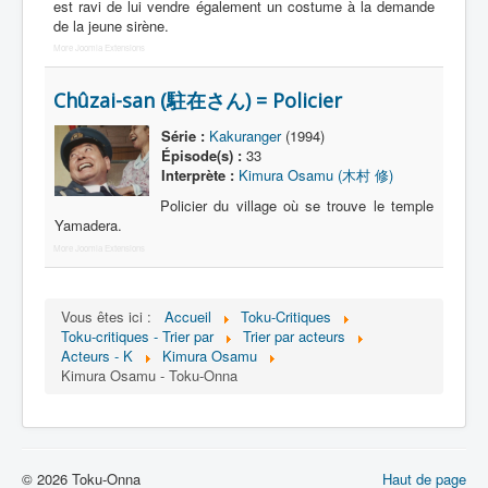
est ravi de lui vendre également un costume à la demande
de la jeune sirène.
More Joomla Extensions
Chûzai-san (駐在さん) = Policier
Série :
Kakuranger
(1994)
Épisode(s) :
33
Interprète :
Kimura Osamu (木村 修)
Policier du village où se trouve le temple
Yamadera.
More Joomla Extensions
Vous êtes ici :
Accueil
Toku-Critiques
Toku-critiques - Trier par
Trier par acteurs
Acteurs - K
Kimura Osamu
Kimura Osamu - Toku-Onna
© 2026 Toku-Onna
Haut de page