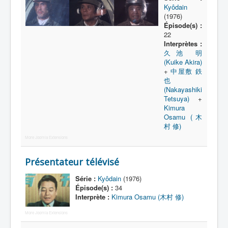
Lexique
Kyôdain
(1976)
Série
Épisode(s) :
22
Acteur
Interprètes :
久池 明
Équipe
(Kuike Akira)
+
中屋敷 鉄
Personnage
也
(Nakayashiki
Transformation
Tetsuya)
+
Équipement
Kimura
Osamu (木
Mecha
村 修)
More Joomla Extensions
Objet
Lieu
Présentateur télévisé
Épisode
Série :
Kyôdain
(1976)
Épisode(s) :
34
Référence
Interprète :
Kimura Osamu (木村 修)
Fanservice
More Joomla Extensions
Générique