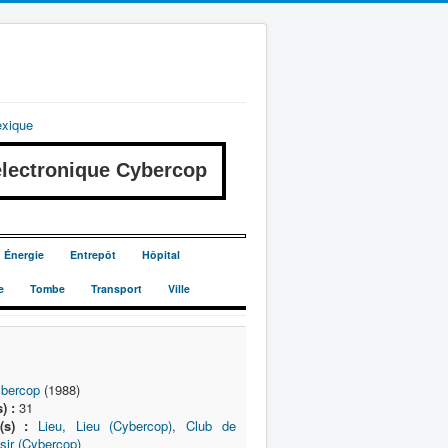
exique
ectronique Cybercop
Énergie
Entrepôt
Hôpital
e
Tombe
Transport
Ville
bercop
(1988)
) :
31
(s) :
Lieu
,
Lieu (Cybercop)
,
Club de
sir (Cybercop)