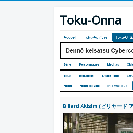
Toku-Onna
Accueil
Toku-Actrices
Toku-Crit
Dennô keisatsu Cyber
Série
Personnages
Mechas
Obj
Tous
Récurrent
Death Trap
ZA
Hôtel
Hôtel de ville
Informatique
Billard Akisim (ビリヤード