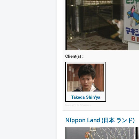
Client(s) :
Takeda Shin'ya
More Joomla Extensions
Nippon Land (日本 ランド)