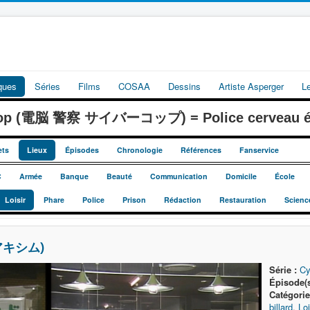
iques
Séries
Films
COSAA
Dessins
Artiste Asperger
L
cop (電脳 警察 サイバーコップ) = Police cerveau él
ets
Lieux
Épisodes
Chronologie
Références
Fanservice
C
Armée
Banque
Beauté
Communication
Domicile
École
Loisir
Phare
Police
Prison
Rédaction
Restauration
Scienc
 アキシム)
Série :
Cy
Épisode(s
Catégorie
billard
,
Loi