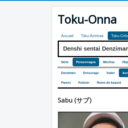
Toku-Onna
Accueil
Toku-Actrices
Toku-Crit
Denshi sentai Denzim
Série
Personnages
Mechas
Obj
Denzimen
Entourage
Vader
Aut
Parent
Policier
Reine de beauté
Sabu (サブ)