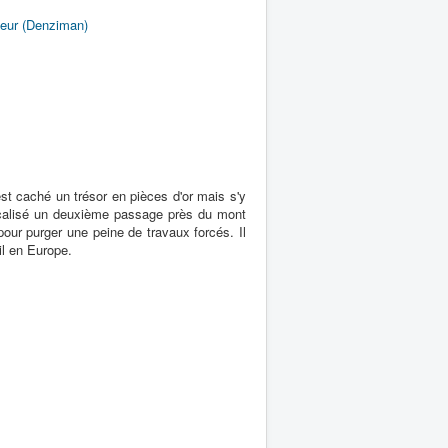
teur (Denziman)
st caché un trésor en pièces d'or mais s'y
localisé un deuxième passage près du mont
 pour purger une peine de travaux forcés. Il
ail en Europe.