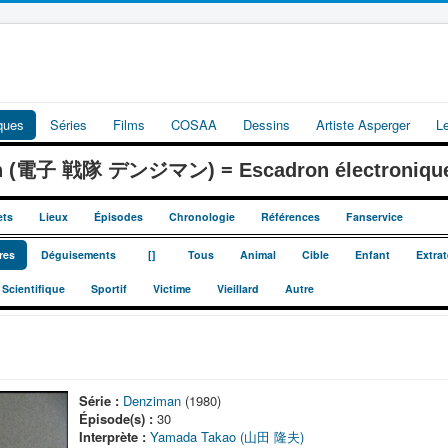
iques
Séries
Films
COSAA
Dessins
Artiste Asperger
L
an (電子 戦隊 デンジマン) = Escadron électroniqu
ets
Lieux
Épisodes
Chronologie
Références
Fanservice
_
_
res
Déguisements
[]
Tous
Animal
Cible
Enfant
Extrat
Scientifique
Sportif
Victime
Vieillard
Autre
Série :
Denziman
(1980)
Épisode(s) :
30
Interprète :
Yamada Takao (山田 隆夫)