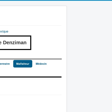
exique
e Denziman
errestre
Malfaiteur
Médecin