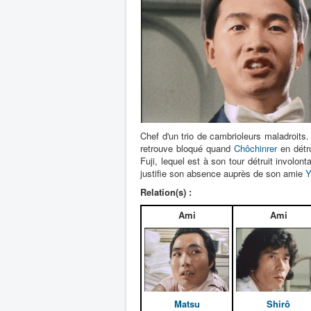
Chef d'un trio de cambrioleurs maladroits
retrouve bloqué quand
Chôchinrer
en détru
Fuji, lequel est à son tour détruit involon
justifie son absence auprès de son amie
Y
Relation(s) :
Ami
Ami
Matsu
Shirô