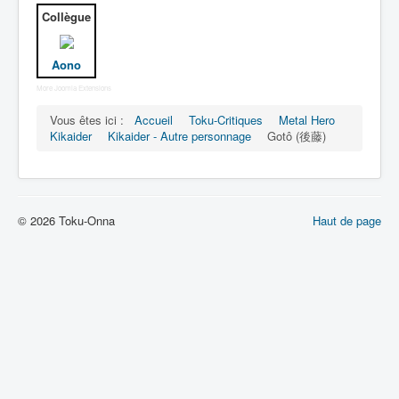
Lexique
Collègue
Jinzô ningen Kikaider (人造 人間
キカイダー) = Androïde Kikaider
Aono
More Joomla Extensions
Série
Vous êtes ici :
Accueil
Toku-Critiques
Metal Hero
Personnages
Kikaider
Kikaider - Autre personnage
Gotô (後藤)
Mechas
Objets
© 2026 Toku-Onna
Haut de page
Lieux
Épisodes
Chronologie
Références
Fanservice
Kikaider