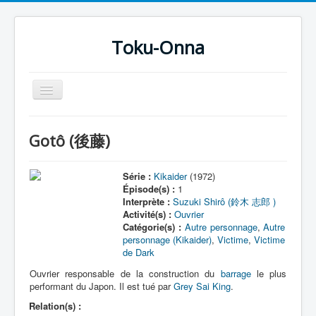
Toku-Onna
Basculer
la
navigation
Accueil
Gotô (後藤)
Toku-Actrices
Toku-Critiques
Série :
Kikaider
(1972)
Épisode(s) :
1
Séries
Interprète :
Suzuki Shirô (鈴木 志郎 )
Activité(s) :
Ouvrier
Films
Catégorie(s) :
Autre personnage
,
Autre
personnage (Kikaider)
,
Victime
,
Victime
COSAA
de Dark
Dessins
Ouvrier responsable de la construction du
barrage
le plus
performant du Japon. Il est tué par
Grey Sai King
.
Artiste Asperger
Relation(s) :