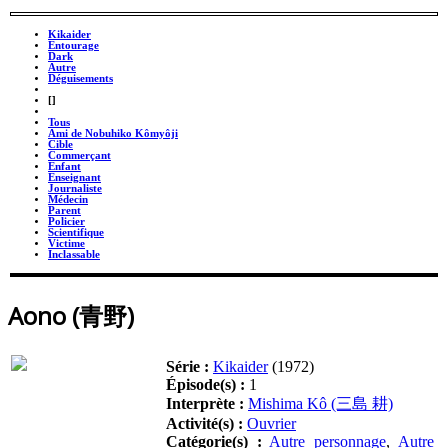
Kikaider
Entourage
Dark
Autre
Déguisements
_
[]
_
Tous
Ami de Nobuhiko Kômyôji
Cible
Commerçant
Enfant
Enseignant
Journaliste
Médecin
Parent
Policier
Scientifique
Victime
Inclassable
Aono (青野)
Série :
Kikaider
(1972)
Épisode(s) :
1
Interprète :
Mishima Kô (三島 耕)
Activité(s) :
Ouvrier
Catégorie(s) :
Autre personnage
,
Autre