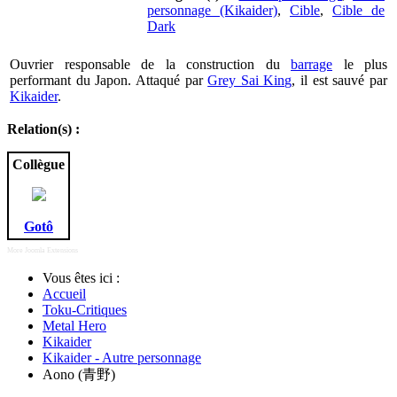
personnage (Kikaider)
,
Cible
,
Cible de
Dark
Ouvrier responsable de la construction du
barrage
le plus
performant du Japon. Attaqué par
Grey Sai King
, il est sauvé par
Kikaider
.
Relation(s) :
Collègue
Gotô
More Joomla Extensions
Vous êtes ici :
Accueil
Toku-Critiques
Metal Hero
Kikaider
Kikaider - Autre personnage
Aono (青野)