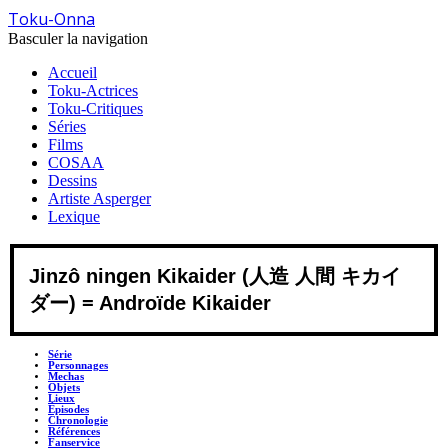
Toku-Onna
Basculer la navigation
Accueil
Toku-Actrices
Toku-Critiques
Séries
Films
COSAA
Dessins
Artiste Asperger
Lexique
Jinzô ningen Kikaider (人造 人間 キカイ
ダー) = Androïde Kikaider
Série
Personnages
Mechas
Objets
Lieux
Épisodes
Chronologie
Références
Fanservice