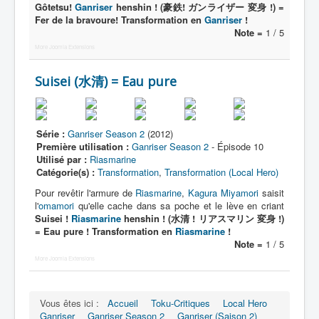
Lexique
Gôtetsu!
Ganriser
henshin ! (豪鉄! ガンライザー 変身 !) =
Fer de la bravoure! Transformation en
Ganriser
!
Tetsujin Ganriser Season 2 (鉄神
Note =
1 / 5
ガンライザー シーズン 2) = Dieu de
More Joomla Extensions
fer Ganriser Saison 2
Suisei (水清) = Eau pure
Série
Personnages
Série :
Ganriser Season 2
(2012)
Objets
Première utilisation :
Ganriser Season 2
- Épisode 10
Utilisé par :
Riasmarine
Lieux
Catégorie(s) :
Transformation
,
Transformation (Local Hero)
Pour revêtir l'armure de
Riasmarine
,
Kagura Miyamori
saisit
Épisodes
l'
omamori
qu'elle cache dans sa poche et le lève en criant
Chronologie
Suisei !
Riasmarine
henshin ! (水清 ! リアスマリン 変身 !)
= Eau pure ! Transformation en
Riasmarine
!
Références
Note =
1 / 5
More Joomla Extensions
Superhéros
Entourage
Vous êtes ici :
Accueil
Toku-Critiques
Local Hero
Ganriser
Ganriser Season 2
Ganriser (Saison 2)
Plus Cruelle Armée de Rasetsu