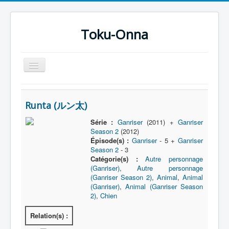
Toku-Onna
Basculer
la
navigation
Accueil
Runta (ルン太)
Toku-Actrices
Série :
Ganriser
(2011) +
Ganriser
Toku-Critiques
Season 2
(2012)
Épisode(s) :
Ganriser
- 5 +
Ganriser
Séries
Season 2
- 3
Catégorie(s) :
Autre personnage
Films
(Ganriser)
,
Autre personnage
COSAA
(Ganriser Season 2)
,
Animal
,
Animal
(Ganriser)
,
Animal (Ganriser Season
Dessins
2)
,
Chien
Artiste Asperger
Relation(s) :