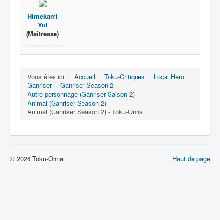
Lexique
Himekami
Tetsujin Ganriser Season 2 (鉄神
Yui
ガンライザー シーズン 2) = Dieu de
(Maîtresse)
fer Ganriser Saison 2
More Joomla Extensions
Série
Vous êtes ici :
Accueil
Toku-Critiques
Local Hero
Personnages
Ganriser
Ganriser Season 2
Autre personnage (Ganriser Saison 2)
Objets
Animal (Ganriser Season 2)
Animal (Ganriser Season 2) - Toku-Onna
Lieux
Épisodes
Chronologie
© 2026 Toku-Onna
Haut de page
Références
Superhéros
Entourage
Plus Cruelle Armée de Rasetsu