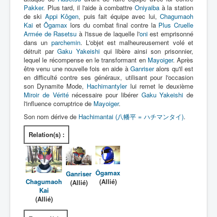
Pakker
. Plus tard, il l'aide à combattre
Oniyaiba
à la station
de ski
Appi Kôgen
, puis fait équipe avec lui,
Chagumaoh
Kai
et
Ôgamax
lors du combat final contre la
Plus Cruelle
Armée de Rasetsu
à l'issue de laquelle l'
oni
est emprisonné
dans un
parchemin
. L'objet est malheureusement volé et
détruit par
Gaku Yakeishi
qui libère ainsi son prisonnier,
lequel le récompense en le transformant en
Mayoiger
. Après
être venu une nouvelle fois en aide à
Ganriser
alors qu'il est
en difficulté contre ses généraux, utilisant pour l'occasion
son Dynamite Mode,
Hachimantyler
lui remet le deuxième
Miroir de Vérité
nécessaire pour libérer
Gaku Yakeishi
de
l'influence corruptrice de
Mayoiger
.
Son nom dérive de
Hachimantai (八幡平 = ハチマンタイ)
.
Relation(s) :
Ôgamax
Ganriser
Chagumaoh
(Allié)
(Allié)
Kai
(Allié)