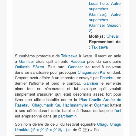
Lexique
Local hero
,
Autre
superhéros
Tetsujin Ganriser (鉄神 ガンライザ
(Ganriser)
,
Autre
ー) = Dieu de fer Ganriser
superhéros
(Ganriser Season
2)
Série
Motif(s) :
Cheval
Représentant de
Personnages
:
Takizawa
Superhéros protecteur de
Véhicules
Takizawa
à Iwate. Il vient en aide
à
Ganriser
alors qu'il affronte
Rasetsu
près du sanctuaire
Objets
Onikoshi Sôzen
. Plus tard,
Ganriser
se rend à nouveau
dans ce sanctuaire pour provoquer
Chagumaoh Kai
en duel.
Lieux
Croyant avoir affaire à un imposteur envoyé par
Rasetsu
, ce
dernier l'affronte et perd le combat.
Ganriser
le remercie
Épisodes
alors tout en s'excusant et lui explique qu'il voulait
simplement s'assurer qu'il était désormais assez fort pour
Chronologie
livrer son ultime bataille contre la
Plus Cruelle Armée de
Rasetsu
.
Chagumaoh Kai
,
Hachimantyler
et
Ôgamax
luttent
Références
à ses côtés durant cette bataille à l'issue de laquelle l'
oni
est emprisonné dans un
parchemin
.
Superhéros
Son nom dérive de celui du festival équestre
Chagu Chagu
Umakko (チャグ チャグ 馬コ)
Entourage
et de Ô (王) = Roi.