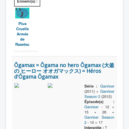
Ennemi(s) :
Plus
Cruelle
Armée
de
Rasetsu
More Joomla Extensions
Ôgamax = Ôgama no hero Ôgamax (大釜
の ヒーロー オオガマックス) = Héros
d'Ôgama Ôgamax
Série :
Ganriser
(2011) +
Ganriser
Season 2
(2012)
Épisode(s) :
Ganriser
- 12 +
15 + 26 +
Ganriser Season
2
- 10 + 17
Interprète :
?