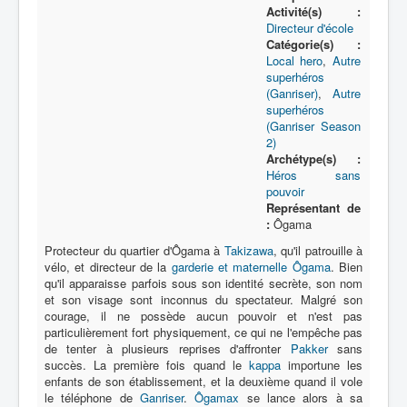
Activité(s) :
Directeur d'école
Catégorie(s) :
Local hero
,
Autre
superhéros
(Ganriser)
,
Autre
superhéros
(Ganriser Season
2)
Archétype(s) :
Héros sans
pouvoir
Représentant de
:
Ôgama
Protecteur du quartier d'Ôgama à
Takizawa
, qu'il patrouille à
vélo, et directeur de la
garderie et maternelle Ôgama
. Bien
qu'il apparaisse parfois sous son identité secrète, son nom
et son visage sont inconnus du spectateur. Malgré son
courage, il ne possède aucun pouvoir et n'est pas
particulièrement fort physiquement, ce qui ne l'empêche pas
de tenter à plusieurs reprises d'affronter
Pakker
sans
succès. La première fois quand le
kappa
importune les
enfants de son établissement, et la deuxième quand il vole
le téléphone de
Ganriser
.
Ôgamax
se lance alors à sa