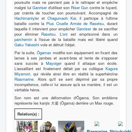
poursuite mais ne parvient pas à le rattraper et empêche
malgré lui
Ganriser
d'utiliser son
Riser Gun
contre le fuyard,
par crainte de toucher son poursuivant. Accompagné de
Hachimantyler
et
Chagumaoh Kai
, il participe à l'ultime
bataille contre la
Plus Cruelle Armée de Rasetsu
, durant
laquelle il intervient pour empêcher
Ganriser
de se sacrifier
pour éliminer
Rasetsu
. L'
oni
est emprisonné dans un
parchemin
à l'issue de la bataille mais est libéré quand
Gaku Yakeishi
vole et détruit l'objet.
Par la suite,
Ôgamax
modifie son équipement en fixant des
lames à ses jambes et avant-bras et tente de s'opposer
sans succès à
Mayoiger
quand il attaque son école.
L'assaillant est finalement défait par sa collègue
Kagura
Miyamori
, qui révèle ainsi être en réalité la superhéroïne
Riasmarine
. Alors qu'il se sent déprimé par sa propre
incompétence, celle-ci lui assure qu'à sa manière, il est un
véritable héros.
Son nom est une déformation d'Ôgama. Son emblème
représente les kanjis 大釜 (Ôgama) derrière un Max rouge.
Relation(s) :
Riasmarine
Shizukuishi