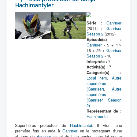
Hachimantyler
Série :
Ganriser
(2011) +
Ganriser
Season 2
(2012)
Épisode(s) :
Ganriser
- 5 + 17-
18 + 26 +
Ganriser
Season 2
- 16
Interprète :
?
Activité(s) :
?
Catégorie(s) :
Local hero
,
Autre
superhéros
(Ganriser)
,
Autre
superhéros
(Ganriser Season
2)
Représentant de :
Hachimantai
Super-héros protecteur de
Hachimantai
. Il vient une
première fois en aide à
Ganriser
en le protégeant d'une
attaque de
Rasetsu
avant de faire équipe avec lui contre