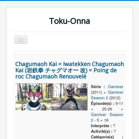
Toku-Onna
Basculer
la
navigation
Accueil
Chagumaoh Kai = Iwatekken Chagumaoh
Toku-Actrices
Kai (岩鉄拳 チャグマオー 改) = Poing de
roc Chagumaoh Renouvelé
Toku-Critiques
Séries
Série :
Ganriser
(2011) +
Ganriser
Films
Season 2
(2012)
Épisode(s) :
9-11
COSAA
+ 25-26 +
Ganriser Season
Dessins
2
- 5 + 18
Interprète :
?
Artiste Asperger
Activité(s) :
?
Catégorie(s) :