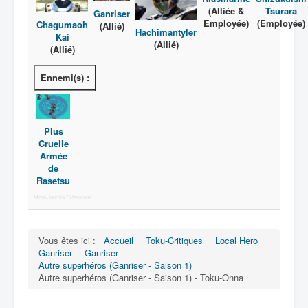
(Alliée &
Tsurara
Ganriser
Employée)
(Employée)
Chagumaoh
(Allié)
Hachimantyler
Kai
(Allié)
(Allié)
Ennemi(s) :
Plus
Cruelle
Armée
de
Rasetsu
More Joomla Extensions
Vous êtes ici :
Accueil
Toku-Critiques
Local Hero
Ganriser
Ganriser
Autre superhéros (Ganriser - Saison 1)
Autre superhéros (Ganriser - Saison 1) - Toku-Onna