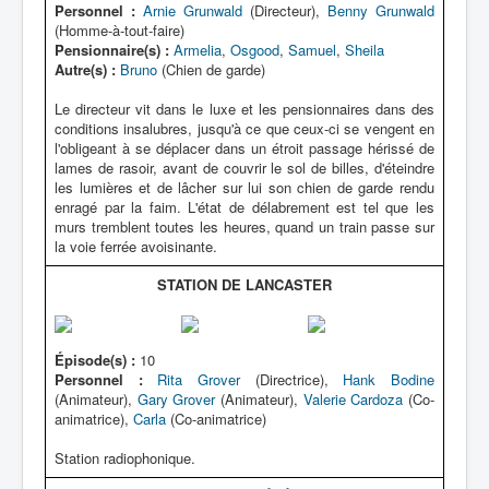
Personnel :
Arnie Grunwald
(Directeur),
Benny Grunwald
(Homme-à-tout-faire)
Pensionnaire(s) :
Armelia
,
Osgood
,
Samuel
,
Sheila
Autre(s) :
Bruno
(Chien de garde)
Le directeur vit dans le luxe et les pensionnaires dans des
conditions insalubres, jusqu'à ce que ceux-ci se vengent en
l'obligeant à se déplacer dans un étroit passage hérissé de
lames de rasoir, avant de couvrir le sol de billes, d'éteindre
les lumières et de lâcher sur lui son chien de garde rendu
enragé par la faim. L'état de délabrement est tel que les
murs tremblent toutes les heures, quand un train passe sur
la voie ferrée avoisinante.
STATION DE LANCASTER
Épisode(s) :
10
Personnel :
Rita Grover
(Directrice),
Hank Bodine
(Animateur),
Gary Grover
(Animateur),
Valerie Cardoza
(Co-
animatrice),
Carla
(Co-animatrice)
Station radiophonique.