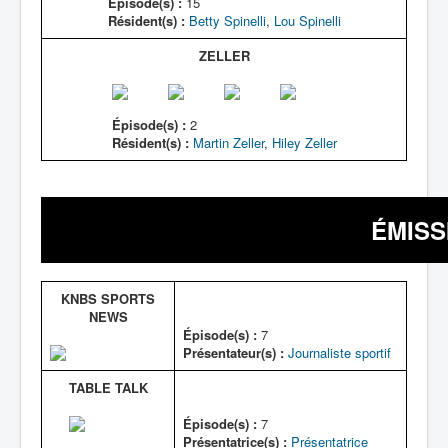
Épisode(s) :
15
Résident(s) :
Betty Spinelli
,
Lou Spinelli
ZELLER
Épisode(s) :
2
Résident(s) :
Martin Zeller
,
Hiley Zeller
ÉMISS
KNBS SPORTS
NEWS
Épisode(s) :
7
Présentateur(s) :
Journaliste sportif
TABLE TALK
Épisode(s) :
7
Présentatrice(s) :
Présentatrice