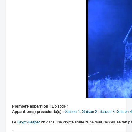
Lexique
Saison 7
Artefacts
Chronologie
Environnement
Couvertures
Épisodes
Première apparition :
Épisode 1
Apparition(s) précédente(s) :
Saison 1
,
Saison 2
,
Saison 3
,
Saison 4
Le
Crypt-Keeper
vit dans une crypte souterraine dont l'accès se fait 