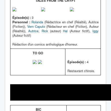
TALES FROM THE CRYPT
Épisode(s) :
3
Personnel :
Rolanda
(Rédactrice en chef (Réalité), Autrice
(Fiction)),
Vern Caputo
(Rédacteur en chef (Fiction), Auteur
(Réalité)),
Autrice
,
Rick
(auteur)
Hal
(Auteur fictif),
Iggy
(Auteur fictif)
Rédaction d'un comics anthologique d'horreur.
TO GO
Épisode(s) :
4
Restaurant chinois.
BIC