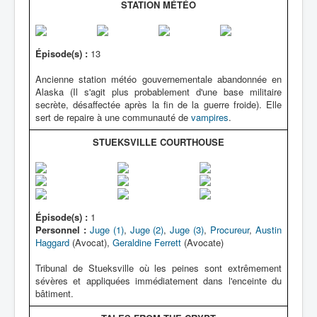
STATION MÉTÉO
Épisode(s) :
13
Ancienne station météo gouvernementale abandonnée en
Alaska (Il s'agit plus probablement d'une base militaire
secrète, désaffectée après la fin de la guerre froide). Elle
sert de repaire à une communauté de
vampires
.
STUEKSVILLE COURTHOUSE
Épisode(s) :
1
Personnel :
Juge (1)
,
Juge (2)
,
Juge (3)
,
Procureur
,
Austin
Haggard
(Avocat),
Geraldine Ferrett
(Avocate)
Tribunal de Stueksville où les peines sont extrêmement
sévères et appliquées immédiatement dans l'enceinte du
bâtiment.