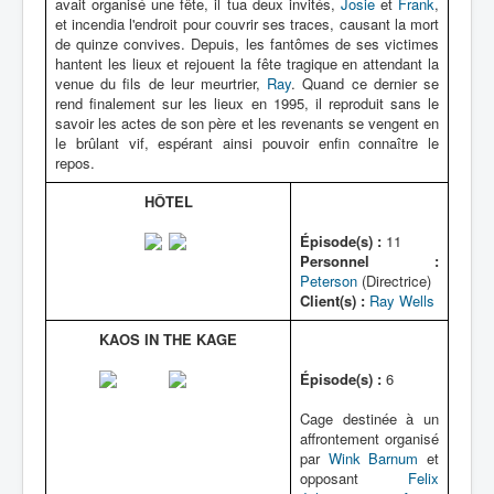
avait organisé une fête, il tua deux invités,
Josie
et
Frank
,
et incendia l'endroit pour couvrir ses traces, causant la mort
de quinze convives. Depuis, les fantômes de ses victimes
hantent les lieux et rejouent la fête tragique en attendant la
venue du fils de leur meurtrier,
Ray
. Quand ce dernier se
rend finalement sur les lieux en 1995, il reproduit sans le
savoir les actes de son père et les revenants se vengent en
le brûlant vif, espérant ainsi pouvoir enfin connaître le
repos.
HÔTEL
Épisode(s) :
11
Personnel :
Peterson
(Directrice)
Client(s) :
Ray Wells
KAOS IN THE KAGE
Épisode(s) :
6
Cage destinée à un
affrontement organisé
par
Wink Barnum
et
opposant
Felix