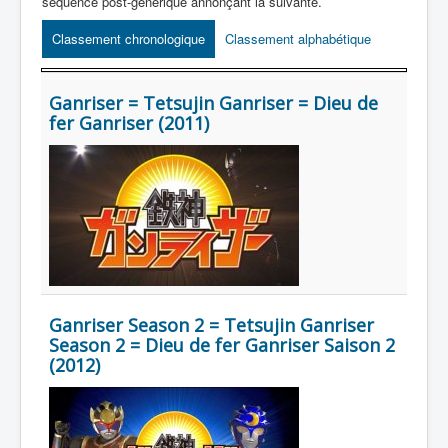
Lexique
séquence post-générique annonçant la suivante.
Classement chronologique
Classement alphabétique
Série
Acteur
Ganriser = Tetsujin Ganriser = Dieu de
Équipe
fer Ganriser (2011)
Personnage
Transformation
Équipement
Mecha
Objet
Lieu
Ganriser Season 2 = Tetsujin Ganriser
Season 2 = Dieu de fer Ganriser Saison 2
Épisode
(2012)
Référence
Fanservice
Générique