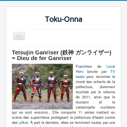
Toku-Onna
Basculer
la
navigation
Accueil
Tetsujin Ganriser (鉄神 ガンライザー)
= Dieu de fer Ganriser
Toku-Actrices
Franchise de
Local
Toku-Critiques
Hero
lancée par
TV
Iwate
pour remonter le
Séries
moral des enfants de la
préfecture, durement
Films
touchée par le séisme
de 2011, ainsi que le
COSAA
tsunami et la
catastrophe nucléaire
Dessins
qui se sont ensuivis.. Elle comporte 11 séries mettant en
scène des super-héros protégeant la préfecture d'Iwate contre
Artiste Asperger
des
yôkai
. À part la dernière, elles se terminent toutes par une