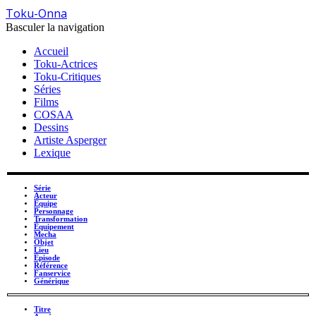
Toku-Onna
Basculer la navigation
Accueil
Toku-Actrices
Toku-Critiques
Séries
Films
COSAA
Dessins
Artiste Asperger
Lexique
Série
Acteur
Équipe
Personnage
Transformation
Équipement
Mecha
Objet
Lieu
Épisode
Référence
Fanservice
Générique
Titre