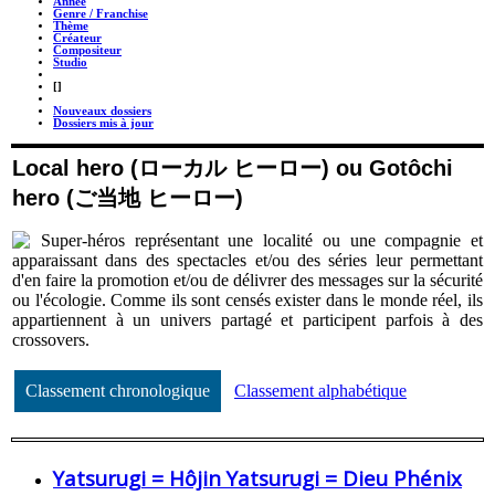
Année
Genre / Franchise
Thème
Créateur
Compositeur
Studio
_
[]
_
Nouveaux dossiers
Dossiers mis à jour
Local hero (ローカル ヒーロー) ou Gotôchi
hero (ご当地 ヒーロー)
Super-héros représentant une localité ou une compagnie et
apparaissant dans des spectacles et/ou des séries leur permettant
d'en faire la promotion et/ou de délivrer des messages sur la sécurité
ou l'écologie. Comme ils sont censés exister dans le monde réel, ils
appartiennent à un univers partagé et participent parfois à des
crossovers.
Classement chronologique
Classement alphabétique
Yatsurugi = Hôjin Yatsurugi = Dieu Phénix