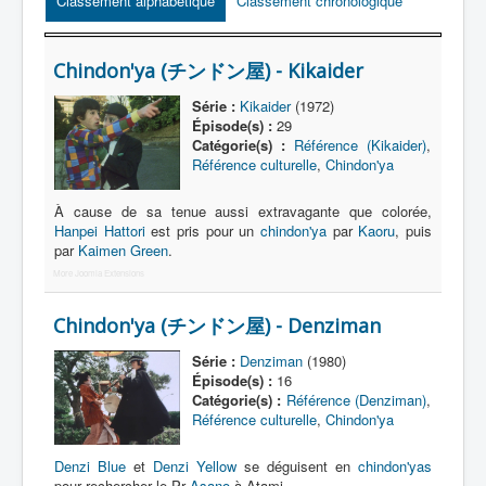
Classement alphabétique
Lexique
Classement chronologique
Série
Chindon'ya (チンドン屋) - Kikaider
Acteur
Série :
Kikaider
(1972)
Équipe
Épisode(s) :
29
Catégorie(s) :
Référence (Kikaider)
,
Personnage
Référence culturelle
,
Chindon'ya
Transformation
À cause de sa tenue aussi extravagante que colorée,
Équipement
Hanpei Hattori
est pris pour un
chindon'ya
par
Kaoru
, puis
par
Kaimen Green
.
Mecha
More Joomla Extensions
Objet
Chindon'ya (チンドン屋) - Denziman
Lieu
Série :
Denziman
(1980)
Épisode
Épisode(s) :
16
Catégorie(s) :
Référence (Denziman)
,
Référence
Référence culturelle
,
Chindon'ya
Fanservice
Denzi Blue
et
Denzi Yellow
se déguisent en
chindon'yas
pour rechercher le Pr
Asano
à Atami.
Générique