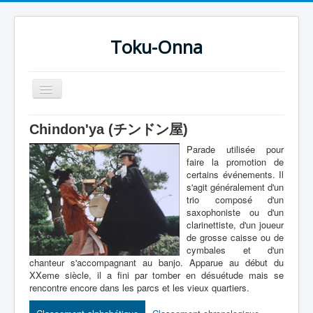
Toku-Onna
Basculer
la
navigation
Accueil
Chindon'ya (チンドン屋)
Toku-Actrices
Parade utilisée pour
faire la promotion de
Toku-Critiques
certains événements. Il
s'agit généralement d'un
Séries
trio composé d'un
saxophoniste ou d'un
Films
clarinettiste, d'un joueur
de grosse caisse ou de
COSAA
cymbales et d'un
chanteur s'accompagnant au banjo. Apparue au début du
Dessins
XXeme siècle, il a fini par tomber en désuétude mais se
rencontre encore dans les parcs et les vieux quartiers.
Artiste Asperger