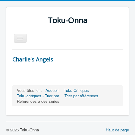
Toku-Onna
Basculer
la
navigation
Accueil
Charlie's Angels
Toku-Actrices
Toku-Critiques
Séries
Vous êtes ici :
Accueil
Toku-Critiques
Films
Toku-critiques - Trier par
Trier par références
Références à des séries
COSAA
Dessins
Artiste Asperger
© 2026 Toku-Onna
Haut de page