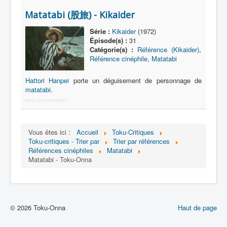
Lexique
Matatabi (股旅) - Kikaider
Série
Série :
Kikaider
(1972)
Acteur
Épisode(s) :
31
Catégorie(s) :
Référence (Kikaider)
,
Équipe
Référence cinéphile
,
Matatabi
Personnage
Hattori Hanpei
porte un déguisement de personnage de
matatabi
.
Transformation
More Joomla Extensions
Équipement
Mecha
Vous êtes ici :
Accueil
Toku-Critiques
Toku-critiques - Trier par
Trier par références
Objet
Références cinéphiles
Matatabi
Lieu
Matatabi - Toku-Onna
Épisode
Référence
© 2026 Toku-Onna
Haut de page
Fanservice
Générique