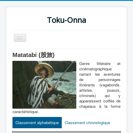
Toku-Onna
Basculer
la
navigation
Accueil
Matatabi (股旅)
Toku-Actrices
Genre littéraire et
cinématographique
Toku-Critiques
narrant les aventures
de personnages
Séries
itinérants (vagabonds,
artistes, joueurs,
Films
criminels) qui y
apparaissent coiffés de
COSAA
chapeaux à la forme
caractéristique.
Dessins
Classement alphabétique
Classement chronologique
Artiste Asperger