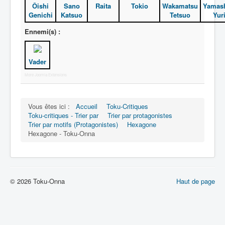
Activité
Ôishi
Sano
Raita
Tokio
Wakamatsu
Yamash
Genichi
Katsuo
Tetsuo
Yur
Motif
Ennemi(s) :
Vader
More Joomla Extensions
Vous êtes ici :
Accueil
Toku-Critiques
Toku-critiques - Trier par
Trier par protagonistes
Trier par motifs (Protagonistes)
Hexagone
Hexagone - Toku-Onna
© 2026 Toku-Onna
Haut de page