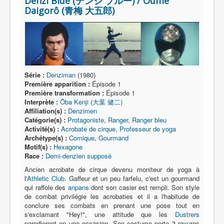
Denzi Blue (デンジ ブルー) / Oume
Lexique
Daigorô (青梅 大五郎)
Série
Acteur
Équipe
Personnage
Série :
Denziman
(1980)
Première apparition :
Épisode 1
Transformation
Première transformation :
Épisode 1
Interprète :
Ôba Kenji (大葉 健二)
Équipement
Affiliation(s) :
Denzimen
Catégorie(s) :
Protagoniste
,
Ranger
,
Ranger bleu
Mecha
Activité(s) :
Acrobate de cirque
,
Professeur de yoga
Archétype(s) :
Comique
,
Gourmand
Objet
Motif(s) :
Hexagone
Race :
Demi-denzien supposé
Lieu
Ancien acrobate de cirque devenu moniteur de yoga à
Épisode
l'
Athletic Club
. Gaffeur et un peu farfelu, c'est un gourmand
qui raffole des
anpans
dont son casier est rempli. Son style
Référence
de combat privilégie les acrobaties et il a l'habitude de
conclure ses combats en prenant une pose tout en
Fanservice
s'exclamant "Hey!", une attitude que les
Dustrers
parodieront en une occasion. Son costume porte 3 rayures
Générique