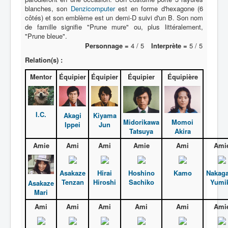
blanches, son
Denzicomputer
est en forme d'hexagone (6
côtés) et son emblème est un demi-D suivi d'un B. Son nom
Protagoniste
de famille signifie "Prune mure" ou, plus littéralement,
"Prune bleue".
Entourage
Personnage =
4 / 5
Interprète =
5 / 5
Antagoniste
Relation(s) :
Monstre
Mentor
Équipier
Équipier
Équipier
Équipière
Autre
Animal
I.C.
Akagi
Kiyama
Midorikawa
Momoi
Ippei
Jun
Race
Tatsuya
Akira
Archétype
Amie
Ami
Ami
Amie
Ami
Ami
_
[]
Asakaze
Hirai
Hoshino
Kamo
Nakag
Tenzan
Hiroshi
Sachiko
Yumi
_
Asakaze
Mari
Nom
Ami
Ami
Ami
Ami
Ami
Ami
Catégorie