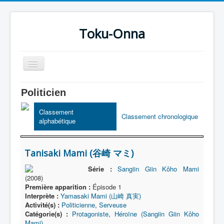
Toku-Onna
Basculer
la
navigation
Accueil
Politicien
Toku-Actrices
Classement
Classement chronologique
alphabétique
Toku-Critiques
Séries
Tanisaki Mami (谷崎 マミ)
Films
Série :
Sangiin Giin Kôho Mami
COSAA
(2008)
Première apparition :
Épisode 1
Dessins
Interprète :
Yamasaki Mami (山崎 真実)
Activité(s) :
Politicienne
,
Serveuse
Artiste Asperger
Catégorie(s) :
Protagoniste
,
Héroïne (Sangiin Giin Kôho
Mami)