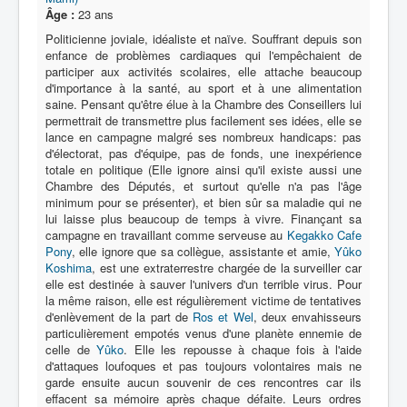
Lexique
Âge :
23 ans
Série
Politicienne joviale, idéaliste et naïve. Souffrant depuis son
enfance de problèmes cardiaques qui l'empêchaient de
Acteur
participer aux activités scolaires, elle attache beaucoup
d'importance à la santé, au sport et à une alimentation
Équipe
saine. Pensant qu'être élue à la Chambre des Conseillers lui
permettrait de transmettre plus facilement ses idées, elle se
Personnage
lance en campagne malgré ses nombreux handicaps: pas
d'électorat, pas d'équipe, pas de fonds, une inexpérience
Transformation
totale en politique (Elle ignore ainsi qu'il existe aussi une
Chambre des Députés, et surtout qu'elle n'a pas l'âge
Équipement
minimum pour se présenter), et bien sûr sa maladie qui ne
lui laisse plus beaucoup de temps à vivre. Finançant sa
Mecha
campagne en travaillant comme serveuse au
Kegakko Cafe
Pony
, elle ignore que sa collègue, assistante et amie,
Yûko
Objet
Koshima
, est une extraterrestre chargée de la surveiller car
elle est destinée à sauver l'univers d'un terrible virus. Pour
Lieu
la même raison, elle est régulièrement victime de tentatives
Épisode
d'enlèvement de la part de
Ros et Wel
, deux envahisseurs
particulièrement empotés venus d'une planète ennemie de
Référence
celle de
Yûko
. Elle les repousse à chaque fois à l'aide
d'attaques loufoques et pas toujours volontaires mais ne
Fanservice
garde ensuite aucun souvenir de ces rencontres car ils
effacent sa mémoire après chaque défaite. Leurs ordres
Générique