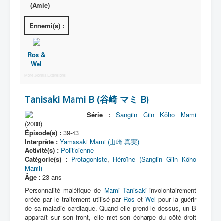
Activité
(Amie)
Motif
Ennemi(s) :
Ros &
Wel
More Joomla Extensions
Tanisaki Mami B (谷崎 マミ B)
Série :
Sangiin Giin Kôho Mami
(2008)
Épisode(s) :
39-43
Interprète :
Yamasaki Mami (山崎 真実)
Activité(s) :
Politicienne
Catégorie(s) :
Protagoniste
,
Héroïne (Sangiin Giin Kôho
Mami)
Âge :
23 ans
Personnalité maléfique de
Mami Tanisaki
involontairement
créée par le traitement utilisé par
Ros
et
Wel
pour la guérir
de sa maladie cardiaque. Quand elle prend le dessus, un B
apparaît sur son front, elle met son écharpe du côté droit