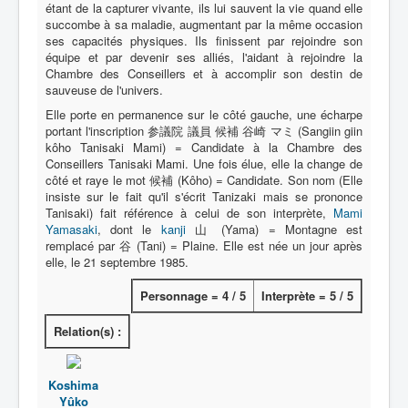
étant de la capturer vivante, ils lui sauvent la vie quand elle
succombe à sa maladie, augmentant par la même occasion
Protagoniste
ses capacités physiques. Ils finissent par rejoindre son
équipe et par devenir ses alliés, l'aidant à rejoindre la
Entourage
Chambre des Conseillers et à accomplir son destin de
sauveuse de l'univers.
Antagoniste
Elle porte en permanence sur le côté gauche, une écharpe
Monstre
portant l'inscription 参議院 議員 候補 谷崎 マミ (Sangiin giin
kôho Tanisaki Mami) = Candidate à la Chambre des
Autre
Conseillers Tanisaki Mami. Une fois élue, elle la change de
côté et raye le mot 候補 (Kôho) = Candidate. Son nom (Elle
Animal
insiste sur le fait qu'il s'écrit Tanizaki mais se prononce
Tanisaki) fait référence à celui de son interprète,
Mami
Race
Yamasaki
, dont le
kanji
山 (Yama) = Montagne est
remplacé par 谷 (Tani) = Plaine. Elle est née un jour après
Archétype
elle, le 21 septembre 1985.
_
Personnage = 4 / 5
Interprète = 5 / 5
[]
_
Relation(s) :
Nom
Catégorie
Koshima
Yûko