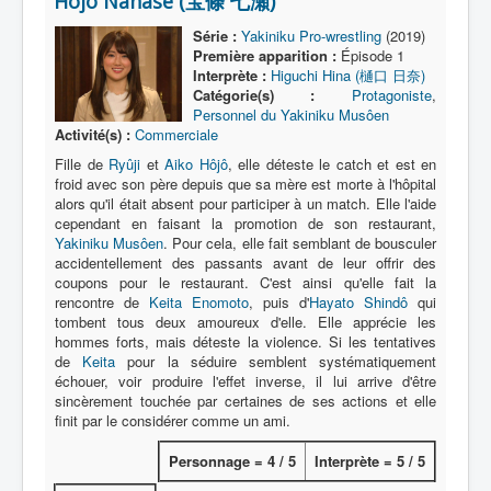
Hôjô Nanase (宝條 七瀬)
Lexique
Série :
Yakiniku Pro-wrestling
(2019)
Série
Première apparition :
Épisode 1
Interprète :
Higuchi Hina (樋口 日奈)
Acteur
Catégorie(s) :
Protagoniste
,
Personnel du Yakiniku Musôen
Équipe
Activité(s) :
Commerciale
Personnage
Fille de
Ryûji
et
Aiko Hôjô
, elle déteste le catch et est en
froid avec son père depuis que sa mère est morte à l'hôpital
Transformation
alors qu'il était absent pour participer à un match. Elle l'aide
cependant en faisant la promotion de son restaurant,
Équipement
Yakiniku Musôen
. Pour cela, elle fait semblant de bousculer
accidentellement des passants avant de leur offrir des
Mecha
coupons pour le restaurant. C'est ainsi qu'elle fait la
rencontre de
Keita Enomoto
, puis d'
Hayato Shindô
qui
Objet
tombent tous deux amoureux d'elle. Elle apprécie les
hommes forts, mais déteste la violence. Si les tentatives
Lieu
de
Keita
pour la séduire semblent systématiquement
échouer, voir produire l'effet inverse, il lui arrive d'être
Épisode
sincèrement touchée par certaines de ses actions et elle
Référence
finit par le considérer comme un ami.
Fanservice
Personnage = 4 / 5
Interprète = 5 / 5
Générique