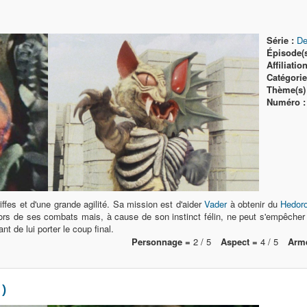
Série :
De
Épisode(s
Affiliation
Catégorie(
Thème(s) 
Numéro :
iffes et d'une grande agilité. Sa mission est d'aider
Vader
à obtenir du
Hedor
 lors de ses combats mais, à cause de son instinct félin, ne peut s'empêcher
nt de lui porter le coup final.
Personnage =
2 / 5
Aspect =
4 / 5
Arme
)