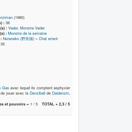
nziman
(1980)
) :
36
(s) :
Vader
,
Monstre Vader
s) :
Monstre de la semaine
:
Noraneko (野良猫) = Chat errant
35
o Gas
avec lequel ils comptent asphyxier
 de jouer avec la
Denziball
de
Daidenzin
,
s et pouvoirs =
1 / 5
TOTAL ≈ 2,3 / 5