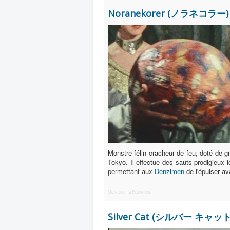
Noranekorer (ノラネコラー)
Monstre félin cracheur de feu, doté de gr
Tokyo. Il effectue des sauts prodigieux
permettant aux
Denzimen
de l'épuiser ava
More Joomla Extensions
Silver Cat (シルバー キャット