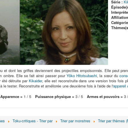
Série :
Ki
Épisode(s
Interprète
Affiliation
Catégorie(
Thèmes(s)
u et dont les griffes deviennent des projectiles empoisonnés. Elle peut pr
on ombre. Elle se fait ainsi passer pour
Yôko Hitotsubashi
, la sœur du
cons
r été détruite par
Kikaider
, elle est reconstruite dans une version trois fois 
à le tester. Reconstruite et améliorée une deuxième fois à l'aide de l'
appareil 
Apparence =
1 / 5
Puissance physique =
3 / 5
Armes et pouvoirs =
3 /
ues
Toku-critiques - Trier par
Trier par monstres
Trier par thèmes 