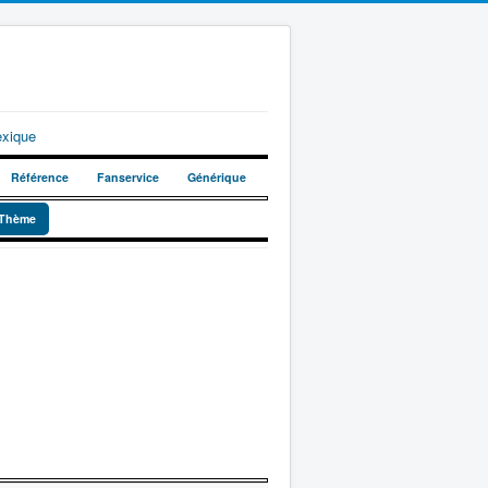
exique
Référence
Fanservice
Générique
Thème