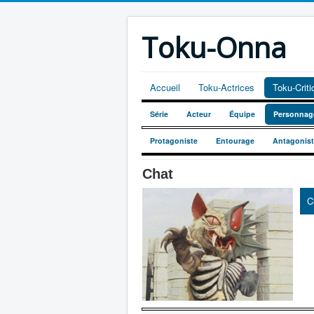
Toku-Onna
Accueil
Toku-Actrices
Toku-Crit
Série
Acteur
Équipe
Personnag
Protagoniste
Entourage
Antagonis
Chat
C