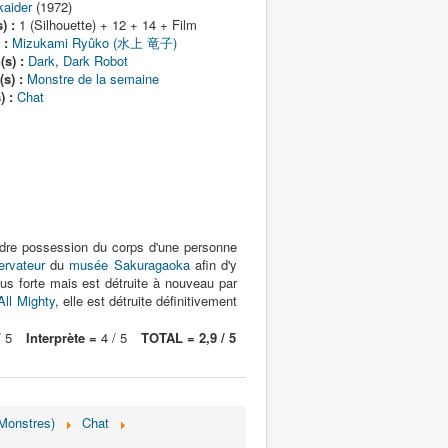
kaider
(1972)
) :
1 (Silhouette) + 12 + 14 + Film
 :
Mizukami Ryûko (水上 竜子)
(s) :
Dark
,
Dark Robot
s) :
Monstre de la semaine
 :
Chat
endre possession du corps d'une personne
ervateur
du
musée Sakuragaoka
afin d'y
plus forte mais est détruite à nouveau par
All Mighty
, elle est détruite définitivement
 5
Interprète =
4 / 5
TOTAL = 2,9 / 5
(Monstres)
Chat