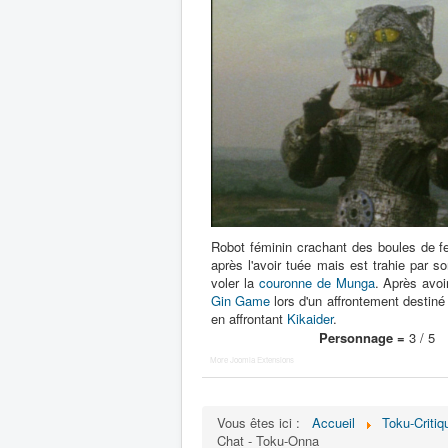
Robot féminin crachant des boules de fe
après l'avoir tuée mais est trahie par s
voler la
couronne de Munga
. Après avoi
Gin Game
lors d'un affrontement destiné 
en affrontant
Kikaider
.
Personnage =
3 / 5
More Joomla Extensions
Vous êtes ici :
Accueil
Toku-Critiq
Chat - Toku-Onna