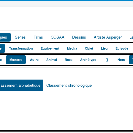
iques
Séries
Films
COSAA
Dessins
Artiste Asperger
L
e
Transformation
Équipement
Mecha
Objet
Lieu
Épisode
_
_
te
Monstre
Autre
Animal
Race
Archétype
[]
Nom
lassement alphabétique
Classement chronologique