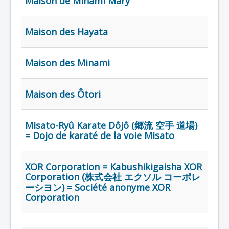
Maison de Minami Mary
Lexique
Série
Maison des Hayata
Acteur
Équipe
Maison des Minami
Personnage
Transformation
Maison des Ôtori
Équipement
Misato-Ryû Karate Dôjô (郷流 空手 道場)
Mecha
= Dojo de karaté de la voie Misato
Objet
Lieu
XOR Corporation = Kabushikigaisha XOR
Corporation (株式会社 エクソル コーポレ
Épisode
ーシヨン) = Société anonyme XOR
Référence
Corporation
Fanservice
Générique