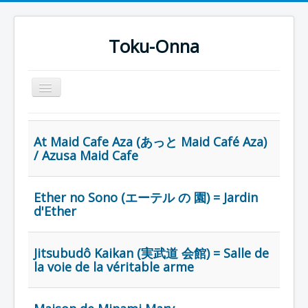
Toku-Onna
Basculer
la
navigation
Accueil
At Maid Cafe Aza (あっと Maid Café Aza)
Toku-Actrices
/ Azusa Maid Cafe
Toku-Critiques
Séries
Ether no Sono (エーテル の 園) = Jardin
d'Ether
Films
COSAA
Jitsubudô Kaikan (実武道 会館) = Salle de
Dessins
la voie de la véritable arme
Artiste Asperger