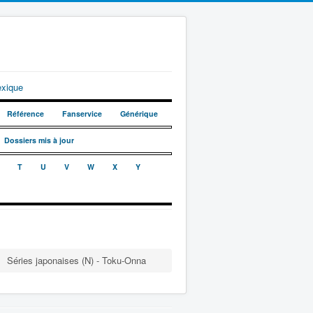
exique
Référence
Fanservice
Générique
Dossiers mis à jour
T
U
V
W
X
Y
Séries japonaises (N) - Toku-Onna