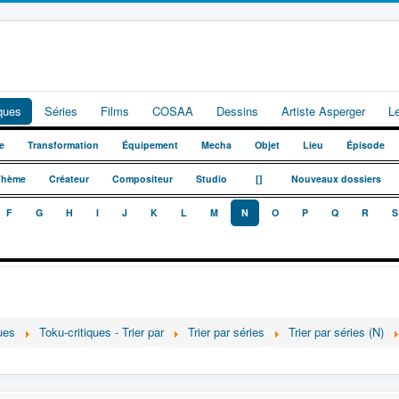
iques
Séries
Films
COSAA
Dessins
Artiste Asperger
L
e
Transformation
Équipement
Mecha
Objet
Lieu
Épisode
_
_
Thème
Créateur
Compositeur
Studio
[]
Nouveaux dossiers
F
G
H
I
J
K
L
M
N
O
P
Q
R
S
ues
Toku-critiques - Trier par
Trier par séries
Trier par séries (N)