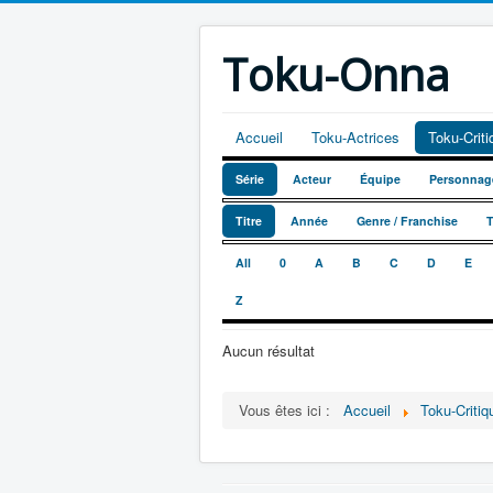
Toku-Onna
Accueil
Toku-Actrices
Toku-Crit
Série
Acteur
Équipe
Personnag
Titre
Année
Genre / Franchise
All
0
A
B
C
D
E
Z
Aucun résultat
Vous êtes ici :
Accueil
Toku-Critiq