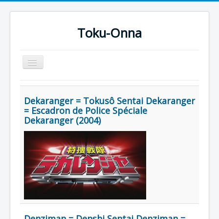
Toku-Onna
Basculer
la
navigation
Accueil
Dekaranger = Tokusô Sentai Dekaranger
Toku-Actrices
= Escadron de Police Spéciale
Dekaranger (2004)
Toku-Critiques
Séries
Films
COSAA
Dessins
Artiste Asperger
Denziman = Denshi Sentai Denziman =