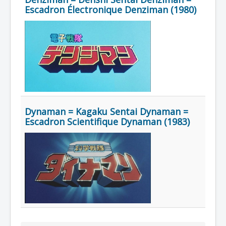
Lexique
Escadron Électronique Denziman (1980)
Série
Acteur
Équipe
Personnage
Transformation
Équipement
Dynaman = Kagaku Sentai Dynaman =
Escadron Scientifique Dynaman (1983)
Mecha
Objet
Lieu
Épisode
Référence
Fanservice
Générique