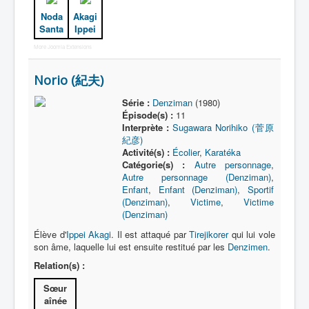
Noda
Akagi
Protagoniste
Santa
Ippei
More Joomla Extensions
Entourage
Antagoniste
Norio (紀夫)
Monstre
Série :
Denziman
(1980)
Épisode(s) :
11
Autre
Interprète :
Sugawara Norihiko (菅原
紀彦)
Animal
Activité(s) :
Écolier
,
Karatéka
Catégorie(s) :
Autre personnage
,
Race
Autre personnage (Denziman)
,
Enfant
,
Enfant (Denziman)
,
Sportif
Archétype
(Denziman)
,
Victime
,
Victime
_
(Denziman)
[]
Élève d'
Ippei Akagi
. Il est attaqué par
Tirejikorer
qui lui vole
son âme, laquelle lui est ensuite restitué par les
Denzimen
.
_
Relation(s) :
Nom
Sœur
Catégorie
aînée