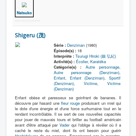
Activité
Natsuko
More Joomla Extensions
Shigeru (茂)
Série :
Denziman
(1980)
Épisode(s) :
18
Interprète :
Tsurugi Hiroki (劔 弘紀)
Activité(s) :
Écolier
,
Karatéka
Catégorie(s) :
Autre personnage
,
Autre personnage (Denziman)
,
Enfant
,
Enfant (Denziman)
,
Sportif
(Denziman)
,
Victime
,
Victime
(Denziman)
Enfant obèse et paresseux se goinfrant de bananes. Il
découvre par hasard une
fleur rouge
produisant un miel qui
le dote d'une énergie et d'une force surhumaine tout en le
rendant incontrôlable. Il se sert de ces nouvelles capacités
pour jouer de mauvais tours et briller au football américain
avant d'être attaqué par
Vader
qui l'oblige à révéler où il a
caché le reste du miel, dont ils ont besoin pour guérir
Hachidokurer
de sa paresse. Empoisonné par le monstre,