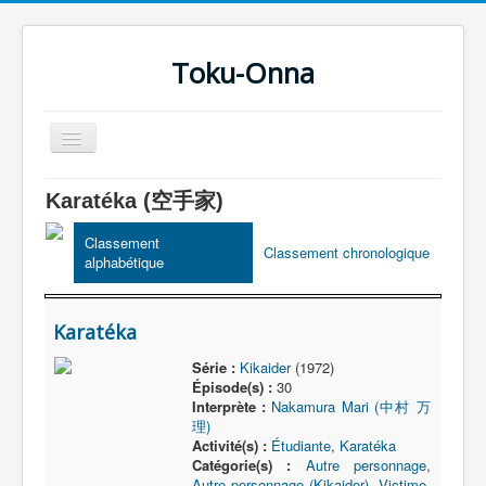
Toku-Onna
Basculer
la
navigation
Accueil
Karatéka (空手家)
Toku-Actrices
Classement
Classement chronologique
alphabétique
Toku-Critiques
Séries
Karatéka
Films
Série :
Kikaider
(1972)
COSAA
Épisode(s) :
30
Interprète :
Nakamura Mari (中村 万
Dessins
理)
Activité(s) :
Étudiante
,
Karatéka
Artiste Asperger
Catégorie(s) :
Autre personnage
,
Autre personnage (Kikaider)
,
Victime
,