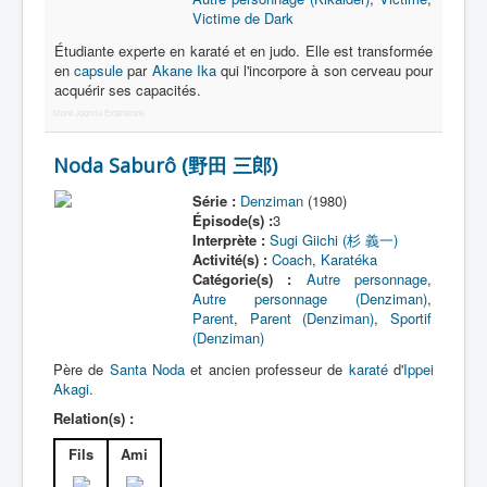
Lexique
Victime de Dark
Série
Étudiante experte en karaté et en judo. Elle est transformée
en
capsule
par
Akane Ika
qui l'incorpore à son cerveau pour
Acteur
acquérir ses capacités.
More Joomla Extensions
Équipe
Personnage
Noda Saburô (野田 三郎)
Transformation
Série :
Denziman
(1980)
Épisode(s) :
3
Équipement
Interprète :
Sugi Giichi (杉 義一)
Activité(s) :
Coach
,
Karatéka
Mecha
Catégorie(s) :
Autre personnage
,
Autre personnage (Denziman)
,
Objet
Parent
,
Parent (Denziman)
,
Sportif
(Denziman)
Lieu
Père de
Santa Noda
et ancien professeur de
karaté
d'
Ippei
Épisode
Akagi
.
Référence
Relation(s) :
Fanservice
Fils
Ami
Générique