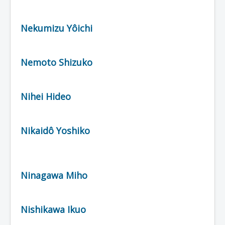
Nekumizu Yôichi
Nemoto Shizuko
Nihei Hideo
Nikaidô Yoshiko
Ninagawa Miho
Nishikawa Ikuo