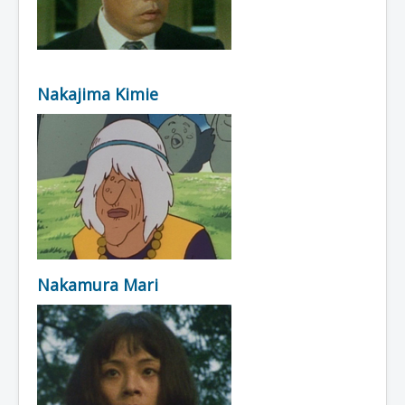
Nakajima Kimie
Nakamura Mari