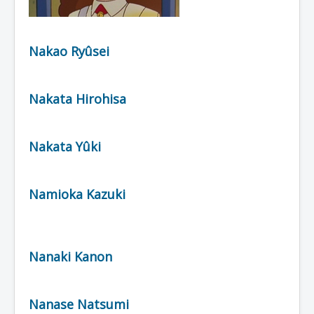
Nakao Ryûsei
Nakata Hirohisa
Nakata Yûki
Namioka Kazuki
Nanaki Kanon
Nanase Natsumi