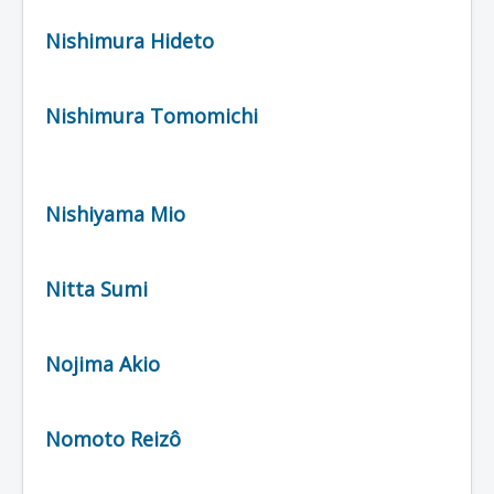
Nishimura Hideto
Nishimura Tomomichi
Nishiyama Mio
Nitta Sumi
Nojima Akio
Nomoto Reizô