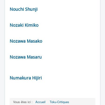
Nouchi Shunji
Nozaki Kimiko
Nozawa Masako
Nozawa Masaru
Numakura Hijiri
Vous êtes ici :
Accueil
Toku-Critiques