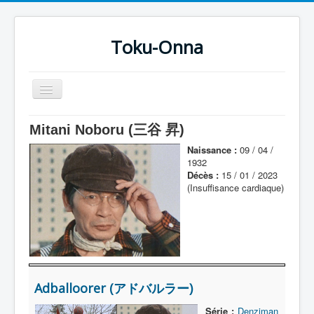
Toku-Onna
Basculer
la
navigation
Accueil
Mitani Noboru (三谷 昇)
Toku-Actrices
Naissance :
09 / 04 /
1932
Toku-Critiques
Décès :
15 / 01 / 2023
(Insuffisance cardiaque)
Séries
Films
COSAA
Dessins
Adballoorer (アドバルラー)
Artiste Asperger
Série :
Denziman