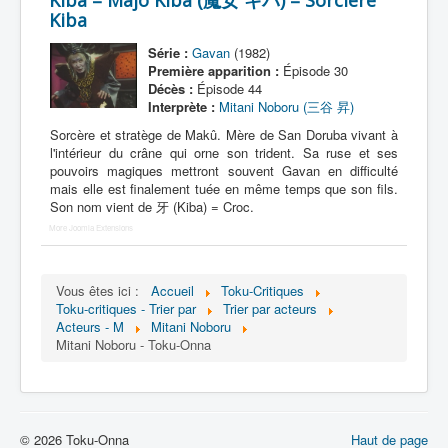
Kiba = Majo Kiba (魔女 キバ) = Sorcière
Kiba
N
Série :
Gavan
(1982)
O
Première apparition :
Épisode 30
Décès :
Épisode 44
P
Interprète :
Mitani Noboru (三谷 昇)
Sorcère et stratège de Makû. Mère de San Doruba vivant à
Q
l'intérieur du crâne qui orne son trident. Sa ruse et ses
pouvoirs magiques mettront souvent Gavan en difficulté
R
mais elle est finalement tuée en même temps que son fils.
S
Son nom vient de 牙 (Kiba) = Croc.
More Joomla Extensions
T
U
Vous êtes ici :
Accueil
Toku-Critiques
V
Toku-critiques - Trier par
Trier par acteurs
Acteurs - M
Mitani Noboru
W
Mitani Noboru - Toku-Onna
X
Y
© 2026 Toku-Onna
Haut de page
Z