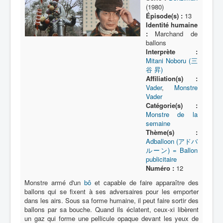
Lexique
(1980)
Épisode(s) :
13
Série
Identité humaine
:
Marchand de
Acteur
ballons
Interprète :
Équipe
Mitani Noboru (三
谷 昇)
Personnage
Affiliation(s) :
Vader
,
Monstre
Transformation
Vader
Équipement
Catégorie(s) :
Monstre de la
Mecha
semaine
Thème(s) :
Objet
Adballoon (アドバ
ルーン) = Ballon
Lieu
publicitaire
Numéro :
12
Épisode
Monstre armé d'un
bô
et capable de faire apparaître des
Référence
ballons qui se fixent à ses adversaires pour les emporter
dans les airs. Sous sa forme humaine, il peut faire sortir des
Fanservice
ballons par sa bouche. Quand ils éclatent, ceux-xi libèrent
un gaz qui forme une pellicule opaque devant les yeux de
Générique