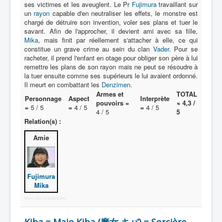
ses victimes et les aveuglent. Le Pr
Fujimura
travaillant sur
un
rayon
capable d'en neutraliser les effets, le monstre est
A
chargé de détruire son invention, voler ses plans et tuer le
savant. Afin de l'approcher, il devient ami avec sa fille,
B
Mika
, mais finit par réellement s'attacher à elle, ce qui
constitue un grave crime au sein du clan
Vader
. Pour se
C
racheter, il prend l'enfant en otage pour obliger son père à lui
remettre les plans de son rayon mais ne peut se résoudre à
D
la tuer ensuite comme ses supérieurs le lui avaient ordonné.
Il meurt en combattant les
Denzimen
.
E
Armes et
TOTAL
Personnage
Aspect
Interprète
pouvoirs =
≈ 4,3 /
F
=
5 / 5
=
4 / 5
=
4 / 5
4 / 5
5
Relation(s) :
G
Amie
H
I
J
Fujimura
Mika
K
More Joomla Extensions
L
M