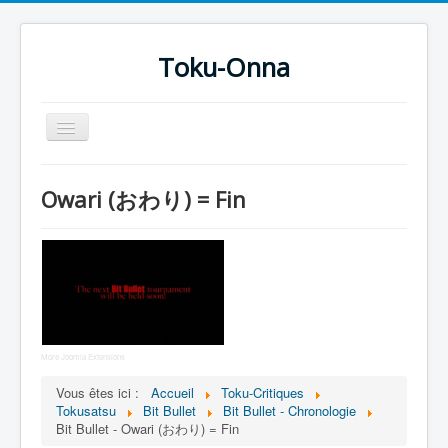
Toku-Onna
Basculer
la
navigation
Accueil
Owari (おわり) = Fin
Toku-Actrices
Toku-Critiques
Séries
Films
COSAA
More Joomla Extensions
Dessins
Vous êtes ici :
Accueil
Toku-Critiques
Tokusatsu
Bit Bullet
Bit Bullet - Chronologie
Artiste Asperger
Bit Bullet - Owari (おわり) = Fin