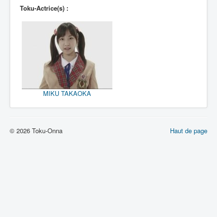
Lexique
Toku-Actrice(s) :
Bit Bullet (ビット バレット)
Série
Personnages
Objets
MIKU TAKAOKA
Lieux
Épisodes
Chronologie
© 2026 Toku-Onna
Haut de page
Références
Fanservice
Tout
1908
2000