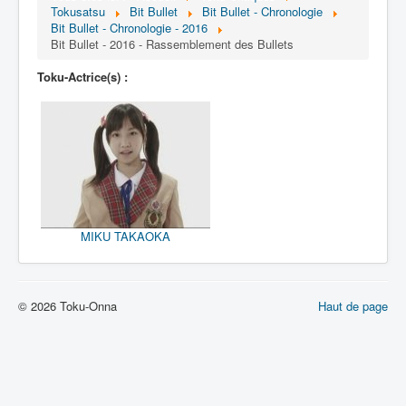
Lexique
Tokusatsu
Bit Bullet
Bit Bullet - Chronologie
Bit Bullet - Chronologie - 2016
Bit Bullet (ビット バレット)
Bit Bullet - 2016 - Rassemblement des Bullets
Toku-Actrice(s) :
Série
Personnages
Objets
Lieux
Épisodes
MIKU TAKAOKA
Chronologie
Références
Fanservice
© 2026 Toku-Onna
Haut de page
Tout
1908
2000