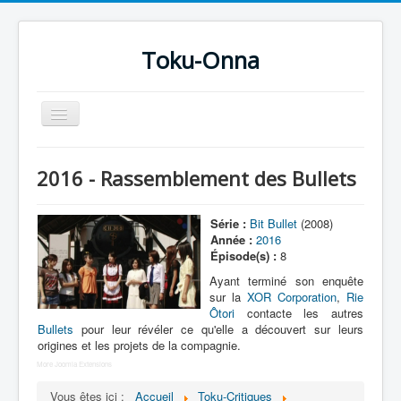
Toku-Onna
Basculer
la
navigation
Accueil
2016 - Rassemblement des Bullets
Toku-Actrices
Toku-Critiques
Série :
Bit Bullet
(2008)
Année :
2016
Séries
Épisode(s) :
8
Films
Ayant terminé son enquête
sur la
XOR Corporation
,
Rie
COSAA
Ôtori
contacte les autres
Bullets
pour leur révéler ce qu'elle a découvert sur leurs
Dessins
origines et les projets de la compagnie.
More Joomla Extensions
Artiste Asperger
Vous êtes ici :
Accueil
Toku-Critiques