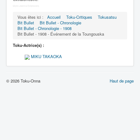
Lexique
More Joomla Extensions
Bit Bullet (ビット バレット)
Vous êtes ici :
Accueil
Toku-Critiques
Tokusatsu
Bit Bullet
Bit Bullet - Chronologie
Bit Bullet - Chronologie - 1908
Série
Bit Bullet - 1908 - Événement de la Toungouska
Personnages
Toku-Actrice(s) :
Objets
MIKU TAKAOKA
Lieux
Épisodes
© 2026 Toku-Onna
Haut de page
Chronologie
Références
Fanservice
Tout
1908
2000