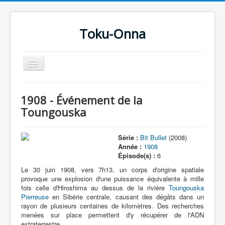
Toku-Onna
Basculer
la
navigation
Accueil
1908 - Événement de la
Toku-Actrices
Toungouska
Toku-Critiques
Série :
Bit Bullet
(2008)
Séries
Année :
1908
Épisode(s) :
6
Films
Le 30 juin 1908, vers 7h13, un corps d'origine spatiale
COSAA
provoque une explosion d'une puissance équivalente à mille
fois celle d'Hiroshima au dessus de la rivière
Toungouska
Dessins
Pierreuse
en Sibérie centrale, causant des dégâts dans un
rayon de plusieurs centaines de kilomètres. Des recherches
Artiste Asperger
menées sur place permettent d'y récupérer de l'ADN
extraterrestre.