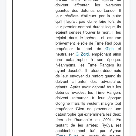
doivent affronter les versions
géantes des détenus de Londer. Il
leur révélera d'ailleurs par la suite
qu'il n'aurait pas dû le faire lors de
leur premier combat durant lequel ils
étaient censés trouver la mort. Il les
rejoint dans le présent et assume
brièvement le rôle de Time Red pour
empêcher la mort de
Gien
et
neutraliser
G Zord
, empêchant ainsi
une catastrophe à son époque.
Néanmoins, les Time Rangers lui
ayant désobéi, il refuse désormais
de leur envoyer du renfort quand ils
doivent affronter des adversaires
géants. Après avoir capturé tous les
détenus évadés, les Time Rangers
doivent retourner à leur époque
d'origine mais ils veulent malgré tout
empêcher Gien de provoquer une
catastrophe qui exterminera les deux
tiers de l'humanité en 2001. En
tentant de les arrêter, Ryûya est
accidentellement tué par Ayase
(
Time Blue
) et, avant de mourir,