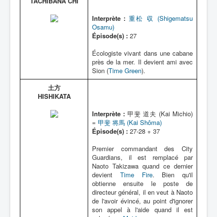
TACHIBANA CHI
Interprète :
重松 収 (Shigematsu
Osamu)
Épisode(s) :
27
Écologiste vivant dans une cabane
près de la mer. Il devient ami avec
Sion (
Time Green
).
土方
HISHIKATA
Interprète :
甲斐 道夫 (Kai Michio)
=
甲斐 将馬 (Kai Shôma)
Épisode(s) :
27-28 + 37
Premier commandant des City
Guardians, il est remplacé par
Naoto Takizawa quand ce dernier
devient
Time Fire
. Bien qu'il
obtienne ensuite le poste de
directeur général, il en veut à Naoto
de l'avoir évincé, au point d'ignorer
son appel à l'aide quand il est