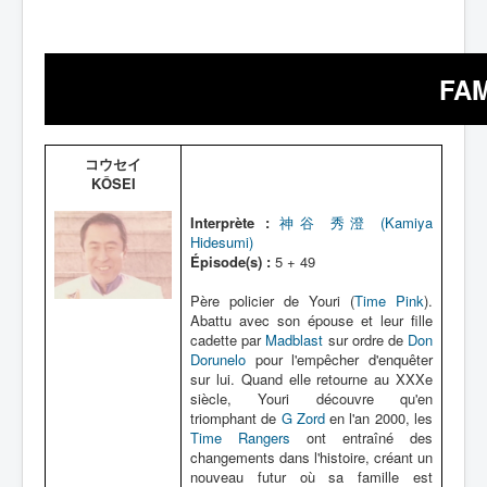
FAM
コウセイ
KÔSEI
Interprète :
神谷 秀澄 (Kamiya
Hidesumi)
Épisode(s) :
5 + 49
Père policier de Youri (
Time Pink
).
Abattu avec son épouse et leur fille
cadette par
Madblast
sur ordre de
Don
Dorunelo
pour l'empêcher d'enquêter
sur lui. Quand elle retourne au XXXe
siècle, Youri découvre qu'en
triomphant de
G Zord
en l'an 2000, les
Time Rangers
ont entraîné des
changements dans l'histoire, créant un
nouveau futur où sa famille est