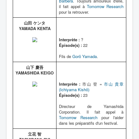
Barbera
. Toujours amoureux d'elle,
il fait appel à
Tomorrow Research
pour la retrouver.
山田 ケンタ
YAMADA KENTA
Interprète :
?
Épisode(s) :
22
Fils de
Gorô Yamada
.
山下 慶吾
YAMASHIDA KEIGO
Interprète :
市山 登 =
市山 貴章
(Ichiyama Kishô)
Épisode(s) :
23
Directeur de Yamashida
Corporation. Il fait appel à
Tomorrow Research
pour l'aider
dans les préparatifs d'un festival.
立花 智