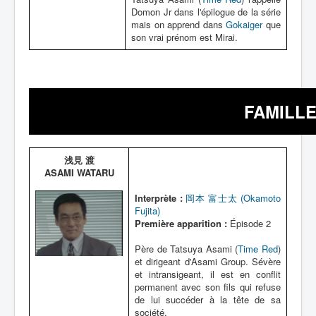
Domon Jr dans l'épilogue de la série
mais on apprend dans
Gokaiger
que
son vrai prénom est Mirai.
FAMILLE
浅見 渡
ASAMI WATARU
Interprète :
岡本 富士太 (Okamoto
Fujita)
Première apparition :
Épisode 2
Père de Tatsuya Asami (
Time Red
)
et dirigeant d'Asami Group. Sévère
et intransigeant, il est en conflit
permanent avec son fils qui refuse
de lui succéder à la tête de sa
société.