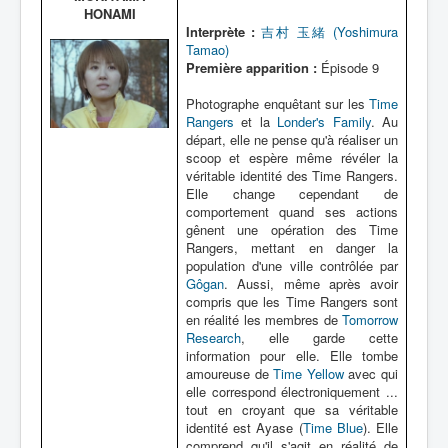
HONAMI
Interprète :
吉村 玉緒 (Yoshimura
Tamao)
Première apparition :
Épisode 9
Photographe enquêtant sur les
Time
Rangers
et la
Londer's Family
. Au
départ, elle ne pense qu'à réaliser un
scoop et espère même révéler la
véritable identité des Time Rangers.
Elle change cependant de
comportement quand ses actions
gênent une opération des Time
Rangers, mettant en danger la
population d'une ville contrôlée par
Gôgan
. Aussi, même après avoir
compris que les Time Rangers sont
en réalité les membres de
Tomorrow
Research
, elle garde cette
information pour elle. Elle tombe
amoureuse de
Time Yellow
avec qui
elle correspond électroniquement ...
tout en croyant que sa véritable
identité est Ayase (
Time Blue
). Elle
comprend qu'il s'agit en réalité de