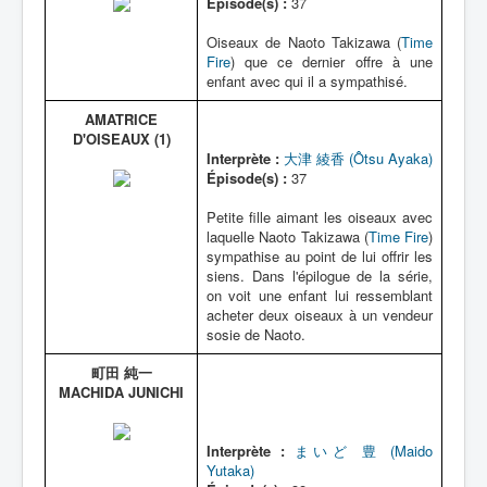
Épisode(s) :
37
Oiseaux de Naoto Takizawa (
Time
Fire
) que ce dernier offre à une
enfant avec qui il a sympathisé.
AMATRICE
D'OISEAUX (1)
Interprète :
大津 綾香 (Ôtsu Ayaka)
Épisode(s) :
37
Petite fille aimant les oiseaux avec
laquelle Naoto Takizawa (
Time Fire
)
sympathise au point de lui offrir les
siens. Dans l'épilogue de la série,
on voit une enfant lui ressemblant
acheter deux oiseaux à un vendeur
sosie de Naoto.
町田 純一
MACHIDA JUNICHI
Interprète :
まいど 豊 (Maido
Yutaka)