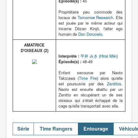
Épisode(s) :
45
Propriétaire peu commode des
locaux de
Tomorrow Research
. Elle
est jouée par le même acteur qui
incarne Dôzan Kinjô, l'alter ego
humain de
Don Dorunelo
.
AMATRICE
D'OISEAUX (2)
Interprète :
平井 みき (Hirai Miki)
Épisode(s) :
48-49
Enfant secourue par Naoto
Takizawa (
Time Fire
) alors qu'elle
est poursuivie par des
Zenittos
.
Naoto est ensuite abattu par un
Zenitto en récupérant un de ses
oiseaux qui s'était échappé de la
cage qu'elle transportait avec elle.
Série
Time Rangers
Entourage
Véhicul