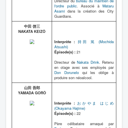
Directeur du
bureau du maintien de
l'ordre public
. Associé à
Wataru
Asami
dans la création des City
Guardians.
中田 啓三
NAKATA KEIZÔ
Interprète :
持田 篤 (Mochida
Atsushi)
Épisode(s) :
21
Directeur de
Nakata Drink
. Retenu
en otage avec ses employés par
Don Dorunelo
qui les oblige à
produire son néoalcool.
山田 吾郎
YAMADA GORÔ
Interprète :
おかやま はじめ
(Okayama Hajime)
Épisode(s) :
22
Père célibataire arnaqué par