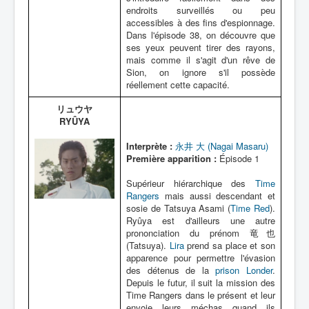
endroits surveillés ou peu
accessibles à des fins d'espionnage.
Dans l'épisode 38, on découvre que
ses yeux peuvent tirer des rayons,
mais comme il s'agit d'un rêve de
Sion, on ignore s'il possède
réellement cette capacité.
リュウヤ
RYÛYA
Interprète :
永井 大 (Nagai Masaru)
Première apparition :
Épisode 1
Supérieur hiérarchique des
Time
Rangers
mais aussi descendant et
sosie de Tatsuya Asami (
Time Red
).
Ryûya est d'ailleurs une autre
prononciation du prénom 竜也
(Tatsuya).
Lira
prend sa place et son
apparence pour permettre l'évasion
des détenus de la
prison Londer
.
Depuis le futur, il suit la mission des
Time Rangers dans le présent et leur
envoie leurs méchas quand ils