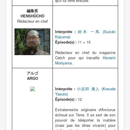
qu'il lui offre ensuite.
編集長
HENSHÛCHÔ
Rédacteur en chef
Interprète :
鈴木 一馬 (Suzuki
Kazuma)
Épisode(s) :
11 + 15
Rédacteur en chef du magazine
Catch pour qui travaille
Honami
Moriyama
.
アルゴ
ARGO
Interprète :
小須田 康人 (Kosuda
Yasuto)
Épisode(s) :
12
Extraterrestre originaire d'Arcturus
échoué sur Terre. Il se sert de son
pouvoir de téléporter la matière
(mais pas les êtres vivants) pour