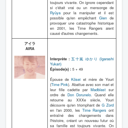
toujours vivante. On ignore cependant
si c'était vrai ou un mensonge de
Ryûya
pour la manipuler et il est
possible qu'en empêchant
Gien
de
provoquer une catastrophe historique
en 2001, les Time Rangers aient
causé d'autres changements.
アイラ
AIRA
Interprète :
五十嵐 ゆかり (Igarashi
Yukari)
Épisode(s) :
5 + 49
Épouse de
Kôsei
et mère de Youri
(
Time Pink
). Abattue avec son mari et
leur fille cadette par
Madblast
sur
ordre de
Don Dorunelo
. Quand elle
retourne au XXXe siècle, Youri
découvre qu'en triomphant de
G Zord
en l'an 2000, les
Time Rangers
ont
entraîné des changements dans
l'histoire, créant un nouveau futur où
sa famille est toujours vivante. On