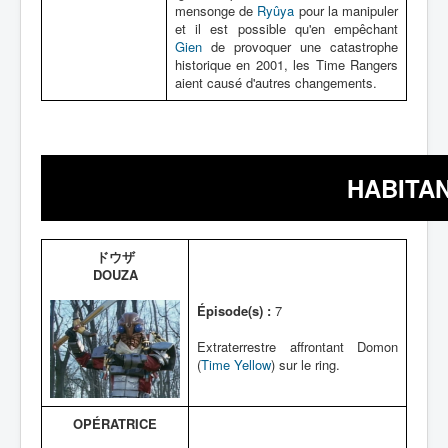
mensonge de
Ryûya
pour la manipuler
et il est possible qu'en empêchant
Gien
de provoquer une catastrophe
historique en 2001, les Time Rangers
aient causé d'autres changements.
HABITAN
ドウザ
DOUZA
Épisode(s) :
7
Extraterrestre affrontant Domon
(
Time Yellow
) sur le ring.
OPÉRATRICE