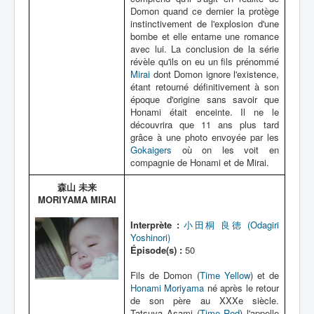
Domon quand ce dernier la protège
instinctivement de l'explosion d'une
bombe et elle entame une romance
avec lui. La conclusion de la série
révèle qu'ils on eu un fils prénommé
Mirai
dont Domon ignore l'existence,
étant retourné définitivement à son
époque d'origine sans savoir que
Honami était enceinte. Il ne le
découvrira que 11 ans plus tard
grâce à une photo envoyée par les
Gokaigers
où on les voit en
compagnie de Honami et de Mirai.
森山 未来
MORIYAMA MIRAI
Interprète :
小田桐 良徳 (Odagiri
Yoshinori)
Épisode(s) :
50
Fils de Domon (
Time Yellow
) et de
Honami Moriyama
né après le retour
de son père au XXXe siècle.
Tatsuya Asami (
Time Red
) l'appelle