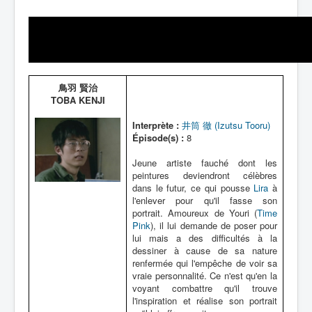
鳥羽 賢治
TOBA KENJI
Interprète :
井筒 徹 (Izutsu Tooru)
Épisode(s) :
8
Jeune artiste fauché dont les
peintures deviendront célèbres
dans le futur, ce qui pousse
Lira
à
l'enlever pour qu'il fasse son
portrait. Amoureux de Youri (
Time
Pink
), il lui demande de poser pour
lui mais a des difficultés à la
dessiner à cause de sa nature
renfermée qui l'empêche de voir sa
vraie personnalité. Ce n'est qu'en la
voyant combattre qu'il trouve
l'inspiration et réalise son portrait