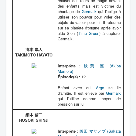
réaliser des tours de magie devant
des enfants mais est victime du
chantage de
Germalk
qui l'oblige à
utiliser son pouvoir pour voler des
objets de valeur pour lui. Il retourne
sur sa planète d'origine après avoir
aidé Sion (
Time Green
) à capturer
Germalk.
滝本 隼人
TAKIMOTO HAYATO
Interprète :
秋葉 護 (Akiba
Mamoru)
Épisode(s) :
12
Enfant avec qui
Argo
se lie
d'amitié. Il est enlevé par
Germalk
qui l'utilise comme moyen de
pression sur lui.
細木 信二
HOSOKI SHINJI
Interprète :
阪田 マサノブ (Sakata