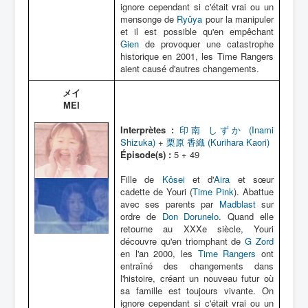
ignore cependant si c'était vrai ou un
mensonge de
Ryûya
pour la manipuler
et il est possible qu'en empêchant
Gien
de provoquer une catastrophe
historique en 2001, les Time Rangers
aient causé d'autres changements.
メイ
MEI
Interprètes :
印南 しずか (Inami
Shizuka)
+
栗原 香織 (Kurihara Kaori)
Épisode(s) :
5 + 49
Fille de
Kôsei
et d'
Aira
et sœur
cadette de Youri (
Time Pink
). Abattue
avec ses parents par
Madblast
sur
ordre de
Don Dorunelo
. Quand elle
retourne au XXXe siècle, Youri
découvre qu'en triomphant de
G Zord
en l'an 2000, les
Time Rangers
ont
entraîné des changements dans
l'histoire, créant un nouveau futur où
sa famille est toujours vivante. On
ignore cependant si c'était vrai ou un