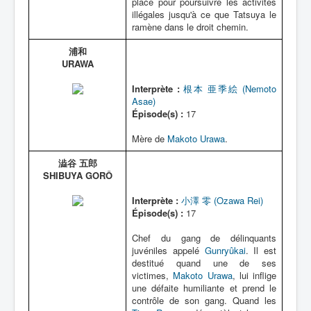
place pour poursuivre les activités
illégales jusqu'à ce que Tatsuya le
ramène dans le droit chemin.
浦和
URAWA
Interprète :
根本 亜季絵 (Nemoto
Asae)
Épisode(s) :
17
Mère de
Makoto Urawa
.
澁谷 五郎
SHIBUYA GORÔ
Interprète :
小澤 零 (Ozawa Rei)
Épisode(s) :
17
Chef du gang de délinquants
juvéniles appelé
Gunryûkai
. Il est
destitué quand une de ses
victimes,
Makoto Urawa
, lui inflige
une défaite humiliante et prend le
contrôle de son gang. Quand les