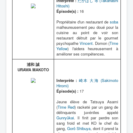
Interprète :
たかはし 等 (Takahashi
Hitoshi)
Épisode(s) :
16
Propriétaire d'un restaurant de
soba
malheureusement peu doué pour la
cuisine au point de voir son
restaurant détruit par le gourmet
psychopathe
Vincent
. Domon (
Time
Yellow
) l'aidera heureusement à
améliorer ses compétences.
浦和 誠
URAWA MAKOTO
Interprète :
崎本 大海 (Sakimoto
Hiromi)
Épisode(s) :
17
Jeune élève de Tatsuya Asami
(
Time Red
) racketé par un gang de
délinquants juvéniles appelé
Gunryûkai
. Il finit par perdre son
sang froid et met KO le chef du
gang,
Gorô Shibuya
, dont il prend la