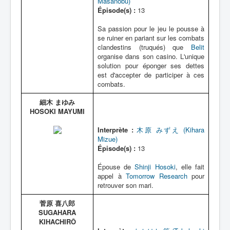
Masanobu)
Épisode(s) :
13
Sa passion pour le jeu le pousse à
se ruiner en pariant sur les combats
clandestins (truqués) que
Belit
organise dans son casino. L'unique
solution pour éponger ses dettes
est d'accepter de participer à ces
combats.
細木 まゆみ
HOSOKI MAYUMI
Interprète :
木原 みずえ (Kihara
Mizue)
Épisode(s) :
13
Épouse de
Shinji Hosoki
, elle fait
appel à
Tomorrow Research
pour
retrouver son mari.
菅原 喜八郎
SUGAHARA
KIHACHIRÔ