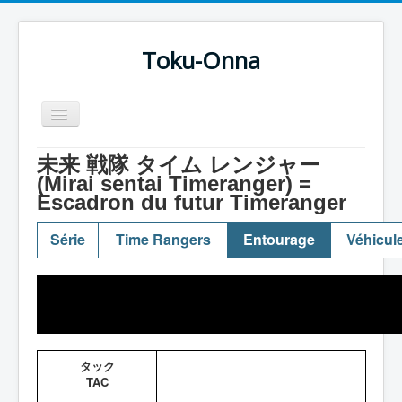
Toku-Onna
Basculer
la
navigation
Accueil
未来 戦隊 タイム レンジャー
(Mirai sentai Timeranger) =
Toku-Actrices
Escadron du futur Timeranger
Toku-Critiques
Série
Time Rangers
Entourage
Véhicul
Séries
Films
COSAA
Dessins
タック
Artiste Asperger
TAC