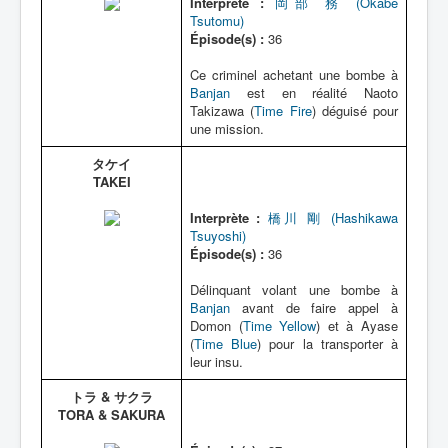
Interprète :
岡部 務 (Okabe
Tsutomu)
Épisode(s) :
36
Ce criminel achetant une bombe à
Banjan
est en réalité Naoto
Takizawa (
Time Fire
) déguisé pour
une mission.
タケイ
TAKEI
Interprète :
橋川 剛 (Hashikawa
Tsuyoshi)
Épisode(s) :
36
Délinquant volant une bombe à
Banjan
avant de faire appel à
Domon (
Time Yellow
) et à Ayase
(
Time Blue
) pour la transporter à
leur insu.
トラ & サクラ
TORA & SAKURA