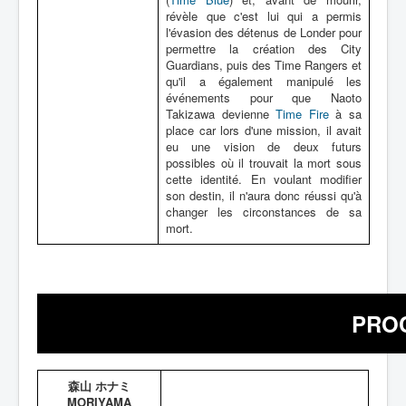
révèle que c'est lui qui a permis
l'évasion des détenus de Londer pour
permettre la création des City
Guardians, puis des Time Rangers et
qu'il a également manipulé les
événements pour que Naoto
Takizawa devienne
Time Fire
à sa
place car lors d'une mission, il avait
eu une vision de deux futurs
possibles où il trouvait la mort sous
cette identité. En voulant modifier
son destin, il n'aura donc réussi qu'à
changer les circonstances de sa
mort.
PRO
森山 ホナミ
MORIYAMA