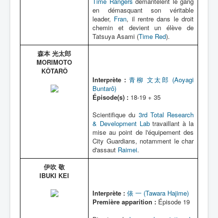
Time Rangers
démantèlent le gang
en démasquant son véritable
leader,
Fran
, il rentre dans le droit
chemin et devient un élève de
Tatsuya Asami (
Time Red
).
森本 光太郎
MORIMOTO
KÔTARÔ
Interprète :
青柳 文太郎 (Aoyagi
Buntarô)
Épisode(s) :
18-19 + 35
Scientifique du
3rd Total Research
& Development Lab
travaillant à la
mise au point de l'équipement des
City Guardians, notamment le char
d'assaut
Raimei
.
伊吹 敬
IBUKI KEI
Interprète :
俵 一 (Tawara Hajime)
Première apparition :
Épisode 19