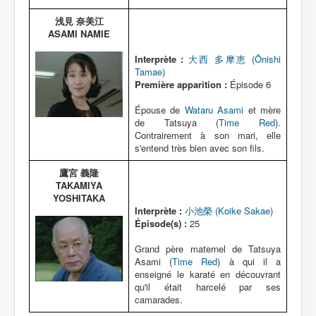
浅見 奈美江
ASAMI NAMIE
Interprète :
大西 多摩恵 (Ônishi
Tamae)
Première apparition :
Épisode 6
Épouse de
Wataru Asami
et mère
de Tatsuya (
Time Red
).
Contrairement à son mari, elle
s'entend très bien avec son fils.
鷹宮 義隆
TAKAMIYA
YOSHITAKA
Interprète :
小池榮 (Koike Sakae)
Épisode(s) :
25
Grand père maternel de Tatsuya
Asami (
Time Red
) à qui il a
enseigné le karaté en découvrant
qu'il était harcelé par ses
camarades.