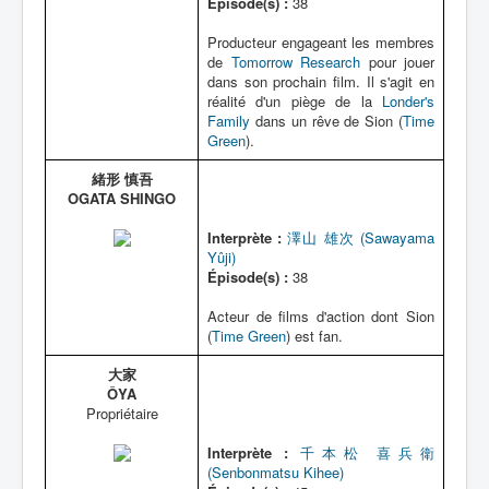
Épisode(s) :
38
Producteur engageant les membres
de
Tomorrow Research
pour jouer
dans son prochain film. Il s'agit en
réalité d'un piège de la
Londer's
Family
dans un rêve de Sion (
Time
Green
).
緒形 慎吾
OGATA SHINGO
Interprète :
澤山 雄次 (Sawayama
Yûji)
Épisode(s) :
38
Acteur de films d'action dont Sion
(
Time Green
) est fan.
大家
ÔYA
Propriétaire
Interprète :
千本松 喜兵衛
(Senbonmatsu Kihee)