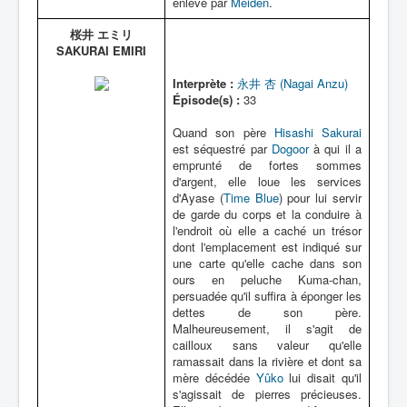
enlevé par
Meiden
.
桜井 エミリ
SAKURAI EMIRI
Interprète :
永井 杏 (Nagai Anzu)
Épisode(s) :
33
Quand son père
Hisashi Sakurai
est séquestré par
Dogoor
à qui il a
emprunté de fortes sommes
d'argent, elle loue les services
d'Ayase (
Time Blue
) pour lui servir
de garde du corps et la conduire à
l'endroit où elle a caché un trésor
dont l'emplacement est indiqué sur
une carte qu'elle cache dans son
ours en peluche Kuma-chan,
persuadée qu'il suffira à éponger les
dettes de son père.
Malheureusement, il s'agit de
cailloux sans valeur qu'elle
ramassait dans la rivière et dont sa
mère décédée
Yûko
lui disait qu'il
s'agissait de pierres précieuses.