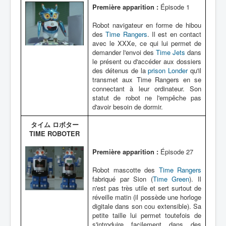
Lexique
Première apparition :
Épisode 1
Robot navigateur en forme de hibou
des
Time Rangers
. Il est en contact
avec le XXXe, ce qui lui permet de
demander l'envoi des
Time Jets
dans
le présent ou d'accéder aux dossiers
des détenus de la
prison Londer
qu'il
transmet aux Time Rangers en se
connectant à leur ordinateur. Son
statut de robot ne l'empêche pas
d'avoir besoin de dormir.
タイム ロボター
TIME ROBOTER
Première apparition :
Épisode 27
Robot mascotte des
Time Rangers
fabriqué par Sion (
Time Green
). Il
n'est pas très utile et sert surtout de
réveille matin (il possède une horloge
digitale dans son cou extensible). Sa
petite taille lui permet toutefois de
s'introduire facilement dans des