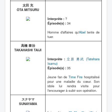
太田 充
ÔTA MITSURU
Interprète :
?
Épisode(s) :
34
Homme d'affaires qu'
Abel
tente de
tuer.
高橋 泰治
TAKAHASHI TAIJI
Interprète :
立原 勇武 (Tatehara
Isamu)
Épisode(s) :
35
Jeune fan de
Time Fire
hospitalisé
pour une maladie du cœur. Son
idole lui rendra visite pour
l'encourager à subir son opération.
スナヤマ
SUNAYAMA