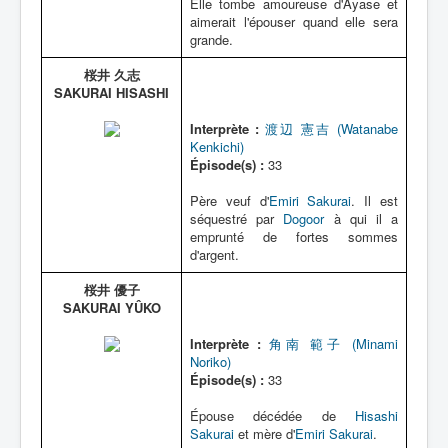
Elle tombe amoureuse d'Ayase et
aimerait l'épouser quand elle sera
grande.
桜井 久志
SAKURAI HISASHI
Interprète :
渡辺 憲吉 (Watanabe
Kenkichi)
Épisode(s) :
33
Père veuf d'
Emiri Sakurai
. Il est
séquestré par
Dogoor
à qui il a
emprunté de fortes sommes
d'argent.
桜井 優子
SAKURAI YÛKO
Interprète :
角南 範子 (Minami
Noriko)
Épisode(s) :
33
Épouse décédée de
Hisashi
Sakurai
et mère d'
Emiri Sakurai
.