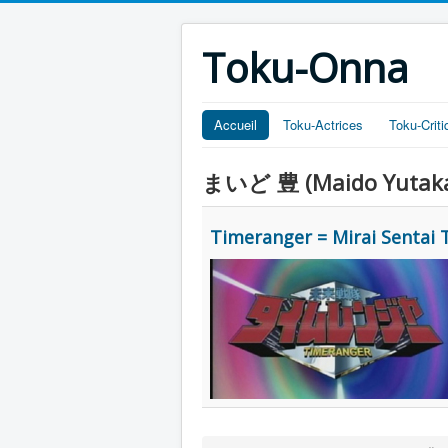
Toku-Onna
Accueil
Toku-Actrices
Toku-Crit
まいど 豊 (Maido Yutak
Timeranger = Mirai Sentai 