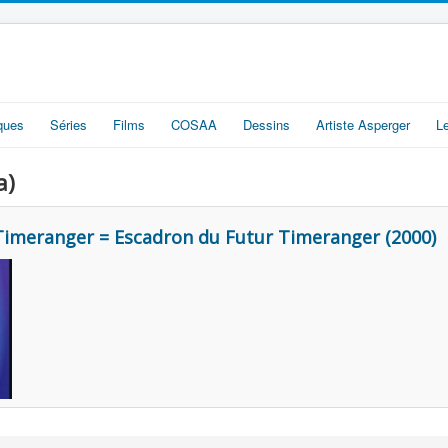
iques
Séries
Films
COSAA
Dessins
Artiste Asperger
L
a)
Timeranger = Escadron du Futur Timeranger (2000)