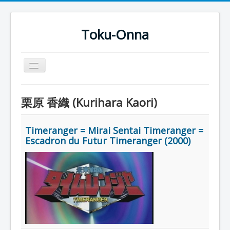
Toku-Onna
Basculer
la
navigation
Accueil
栗原 香織 (Kurihara Kaori)
Toku-Actrices
Toku-Critiques
Timeranger = Mirai Sentai Timeranger =
Escadron du Futur Timeranger (2000)
Séries
Films
COSAA
Dessins
Artiste Asperger