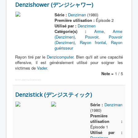
Denzishower (デンジシャワー)
Entourage
Série :
Denziman
(1980)
Première utilisation :
Épisode 2
Vader
Utilisé par :
Denzimen
Autres
Catégorie(s) :
Arme
,
Arme
(Denzimen)
,
Pouvoir
,
Pouvoir
Déguisements
(Denzimen)
,
Rayon frontal
,
Rayon
guérisseur
_
Rayon tiré par le
Denzicomputer
. Bien qu'il ait une capacité
[]
offensive, il est généralement utilisé pour soigner les
_
victimes de
Vader
.
Note =
1 / 5
Généralités
More Joomla Extensions
Membres
Denzistick (デンジスティック)
Denzispark
Série :
Denziman
Accessoires
(1980)
Première
Armes
utilisation :
Épisode 1
Pouvoirs
Utilisé par :
Attaques
Denzimen