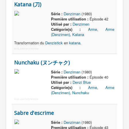
Katana (刀)
Série :
Denziman
(1980)
Première utilisation :
Épisode 42
Utilisé par :
Denzimen
Catégorie(s) :
Arme
,
Arme
(Denzimen)
,
Katana
Transformation du
Denzistick
en
katana
.
More Joomla Extensions
Nunchaku (ヌンチャク)
Série :
Denziman
(1980)
Première utilisation :
Épisode 40
Utilisé par :
Denzi Blue
Catégorie(s) :
Arme
,
Arme
(Denzimen)
,
Nunchaku
More Joomla Extensions
Sabre d'escrime
Série :
Denziman
(1980)
Première utilisation :
Épisode 43