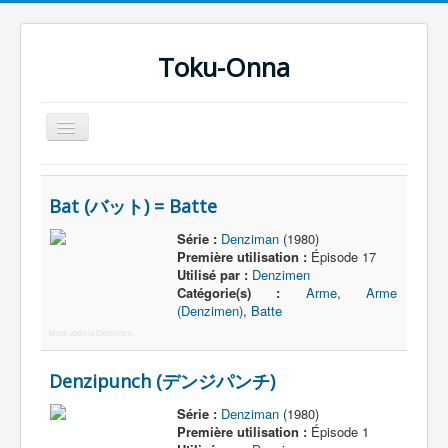
Toku-Onna
Basculer
la
navigation
Accueil
Bat (バット) = Batte
Toku-Actrices
Série :
Denziman
(1980)
Toku-Critiques
Première utilisation :
Épisode 17
Utilisé par :
Denzimen
Séries
Catégorie(s) :
Arme
,
Arme
(Denzimen)
,
Batte
Films
More Joomla Extensions
COSAA
Denzipunch (デンジパンチ)
Dessins
Série :
Denziman
(1980)
Artiste Asperger
Première utilisation :
Épisode 1