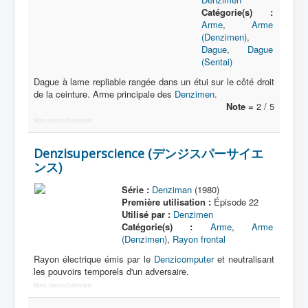
Catégorie(s) :
Arme
,
Arme
(Denzimen)
,
Dague
,
Dague
(Sentai)
Dague à lame repliable rangée dans un étui sur le côté droit
de la ceinture. Arme principale des
Denzimen
.
Note =
2 / 5
More Joomla Extensions
Denzisuperscience (デンジスパーサイエ
ンス)
Série :
Denziman
(1980)
Première utilisation :
Épisode 22
Utilisé par :
Denzimen
Catégorie(s) :
Arme
,
Arme
(Denzimen)
,
Rayon frontal
Rayon électrique émis par le
Denzicomputer
et neutralisant
les pouvoirs temporels d'un adversaire.
More Joomla Extensions