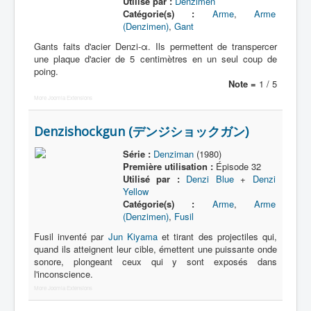
Lexique
Utilisé par :
Denzimen
Catégorie(s) :
Arme
,
Arme
(Denzimen)
,
Gant
Denshi sentai Denziman (電子 戦
隊 デンジマン) = Escadron
Gants faits d'acier Denzi-α. Ils permettent de transpercer
une plaque d'acier de 5 centimètres en un seul coup de
électronique Denziman
poing.
Note =
1 / 5
Série
More Joomla Extensions
Personnages
Denzishockgun (デンジショックガン)
Mechas
Série :
Denziman
(1980)
Objets
Première utilisation :
Épisode 32
Utilisé par :
Denzi Blue
+
Denzi
Lieux
Yellow
Catégorie(s) :
Arme
,
Arme
Épisodes
(Denzimen)
,
Fusil
Chronologie
Fusil inventé par
Jun Kiyama
et tirant des projectiles qui,
quand ils atteignent leur cible, émettent une puissante onde
Références
sonore, plongeant ceux qui y sont exposés dans
l'inconscience.
Fanservice
More Joomla Extensions
Denzimen