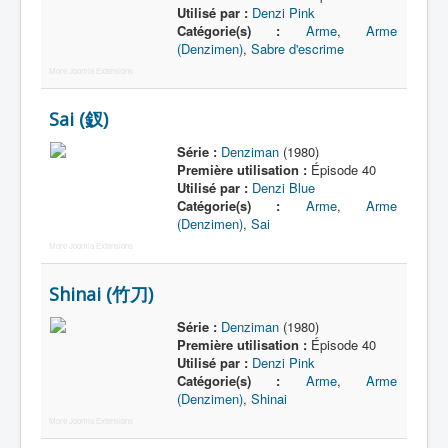
Utilisé par :
Denzi Pink
Catégorie(s) :
Arme
,
Arme
(Denzimen)
,
Sabre d'escrime
More Joomla Extensions
Sai (釵)
Série :
Denziman
(1980)
Première utilisation :
Épisode 40
Utilisé par :
Denzi Blue
Catégorie(s) :
Arme
,
Arme
(Denzimen)
,
Sai
More Joomla Extensions
Shinai (竹刀)
Série :
Denziman
(1980)
Première utilisation :
Épisode 40
Utilisé par :
Denzi Pink
Catégorie(s) :
Arme
,
Arme
(Denzimen)
,
Shinai
More Joomla Extensions