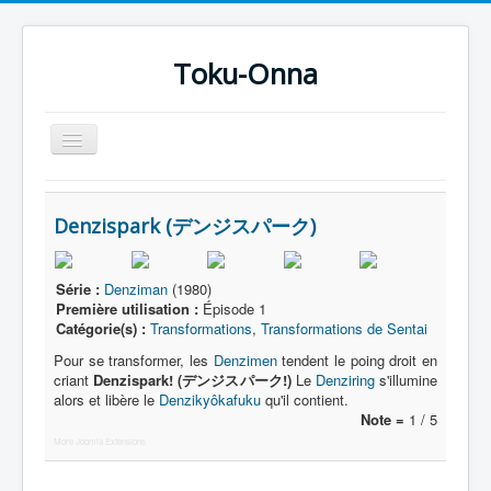
Toku-Onna
Basculer
la
navigation
Accueil
Denzispark (デンジスパーク)
Toku-Actrices
Toku-Critiques
Série :
Denziman
(1980)
Séries
Première utilisation :
Épisode 1
Catégorie(s) :
Transformations
,
Transformations de Sentai
Films
Pour se transformer, les
Denzimen
tendent le poing droit en
criant
COSAA
Denzispark! (デンジスパーク!)
Le
Denziring
s'illumine
alors et libère le
Denzikyôkafuku
qu'il contient.
Dessins
Note =
1 / 5
More Joomla Extensions
Artiste Asperger