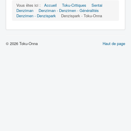
Lexique
Vous êtes ici :
Accueil
Toku-Critiques
Sentai
Denziman
Denziman - Denzimen - Généralités
Denshi sentai Denziman (電子 戦
Denzimen - Denzispark
Denzispark - Toku-Onna
隊 デンジマン) = Escadron
électronique Denziman
Série
© 2026 Toku-Onna
Haut de page
Personnages
Mechas
Objets
Lieux
Épisodes
Chronologie
Références
Fanservice
Denzimen