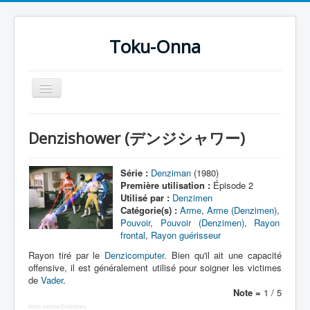
Toku-Onna
Basculer
la
navigation
Accueil
Denzishower (デンジシャワー)
Toku-Actrices
Toku-Critiques
Série :
Denziman
(1980)
Première utilisation :
Épisode 2
Séries
Utilisé par :
Denzimen
Catégorie(s) :
Arme
,
Arme (Denzimen)
,
Films
Pouvoir
,
Pouvoir (Denzimen)
,
Rayon
frontal
,
Rayon guérisseur
COSAA
Rayon tiré par le
Denzicomputer
. Bien qu'il ait une capacité
Dessins
offensive, il est généralement utilisé pour soigner les victimes
de
Vader
.
Artiste Asperger
Note =
1 / 5
More Joomla Extensions