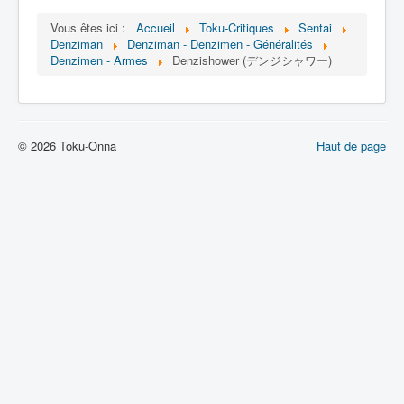
Lexique
Vous êtes ici :
Accueil
Toku-Critiques
Sentai
Denshi sentai Denziman (電子 戦
Denziman
Denziman - Denzimen - Généralités
隊 デンジマン) = Escadron
Denzimen - Armes
Denzishower (デンジシャワー)
électronique Denziman
Série
© 2026 Toku-Onna
Haut de page
Personnages
Mechas
Objets
Lieux
Épisodes
Chronologie
Références
Fanservice
Denzimen