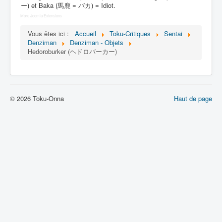
Lexique
ー) et Baka (馬鹿 = バカ) = Idiot.
More Joomla Extensions
Denshi sentai Denziman (電子 戦
隊 デンジマン) = Escadron
Vous êtes ici :
Accueil
Toku-Critiques
Sentai
électronique Denziman
Denziman
Denziman - Objets
Hedoroburker (ヘドロバーカー)
Série
Personnages
© 2026 Toku-Onna
Haut de page
Mechas
Objets
Lieux
Épisodes
Chronologie
Références
Fanservice
Tous