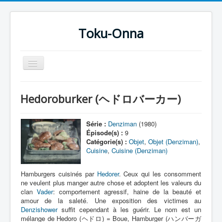
Toku-Onna
Basculer
la
navigation
Accueil
Hedoroburker (ヘドロバーカー)
Toku-Actrices
Toku-Critiques
Série :
Denziman
(1980)
Épisode(s) :
9
Séries
Catégorie(s) :
Objet
,
Objet (Denziman)
,
Cuisine
,
Cuisine (Denziman)
Films
COSAA
Hamburgers cuisinés par
Hedorer
. Ceux qui les consomment
ne veulent plus manger autre chose et adoptent les valeurs du
Dessins
clan
Vader
: comportement agressif, haine de la beauté et
amour de la saleté. Une exposition des victimes au
Artiste Asperger
Denzishower
suffit cependant à les guérir. Le nom est un
mélange de Hedoro (ヘドロ) = Boue, Hamburger (ハンバーガ