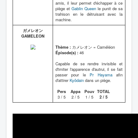
amis, il leur permet d'échapper à ce
piège et
Gablin Queen
le punit de sa
trahison en le détruisant avec la
machine.
ガメレオン
GAMELEON
Thème :
カメレオン = Caméléon
Épisode(s) :
46
Capable de se rendre invisible et
d'imiter l'apparence d'autrui, il se fait
passer pour le
Pr Hayama
afin
d'attirer
Kyôdain
dans un piège.
Pers
Appa
Pouv
TOTAL
3 / 5
2 / 5
1 / 5
2 / 5