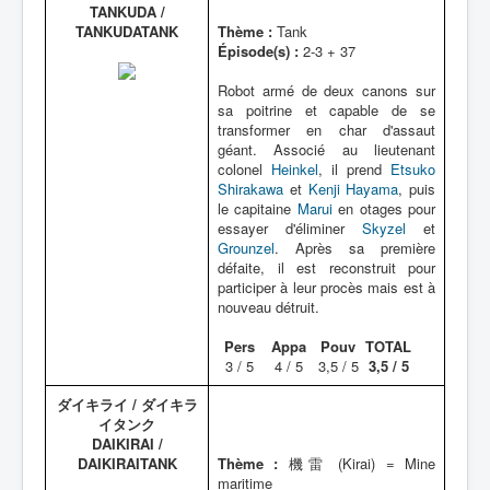
TANKUDA /
TANKUDATANK
Thème :
Tank
Épisode(s) :
2-3 + 37
Robot armé de deux canons sur
sa poitrine et capable de se
transformer en char d'assaut
géant. Associé au lieutenant
colonel
Heinkel
, il prend
Etsuko
Shirakawa
et
Kenji Hayama
, puis
le capitaine
Marui
en otages pour
essayer d'éliminer
Skyzel
et
Grounzel
. Après sa première
défaite, il est reconstruit pour
participer à leur procès mais est à
nouveau détruit.
Pers
Appa
Pouv
TOTAL
3 / 5
4 / 5
3,5 / 5
3,5 / 5
ダイキライ / ダイキラ
イタンク
DAIKIRAI /
DAIKIRAITANK
Thème :
機雷 (Kirai) = Mine
maritime