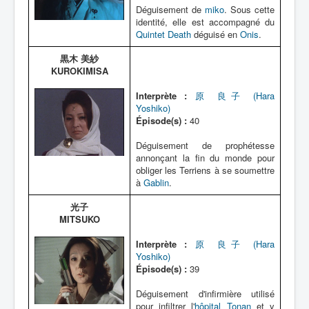
Déguisement de
miko
. Sous cette
identité, elle est accompagné du
Quintet Death
déguisé en
Onis
.
黒木 美紗
KUROKIMISA
Interprète :
原 良子 (Hara
Yoshiko)
Épisode(s) :
40
Déguisement de prophétesse
annonçant la fin du monde pour
obliger les Terriens à se soumettre
à
Gablin
.
光子
MITSUKO
Interprète :
原 良子 (Hara
Yoshiko)
Épisode(s) :
39
Déguisement d'infirmière utilisé
pour infiltrer l'
hôpital Tonan
et y