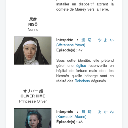
installer un dispositif attirant la
comète de Marrey vers la Terre.
尼僧
NISÔ
Nonne
Interprète :
渡辺 やよい
(Watanabe Yayoi)
Épisode(s) :
47
Sous cette identité, elle prétend
gérer une
église
reconvertie en
hôpital de fortune mais dont les
blessés qu'elle héberge sont en
réalité des
Roboheis
déguisés.
オリバー 姫
OLIVER HIME
Princesse Oliver
Interprète :
川崎 あかね
(Kawasaki Akane)
Épisode(s) :
46