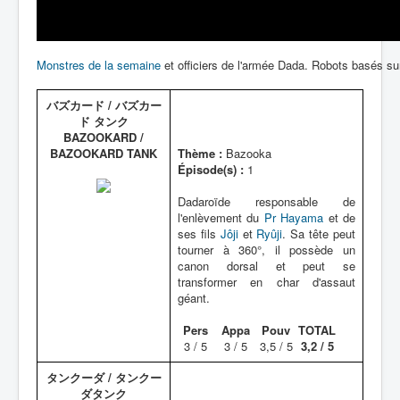
Monstres de la semaine
et officiers de l'armée Dada. Robots basés s
バズカード / バズカー
ド タンク
BAZOOKARD /
BAZOOKARD TANK
Thème :
Bazooka
Épisode(s) :
1
Dadaroïde responsable de
l'enlèvement du
Pr Hayama
et de
ses fils
Jôji
et
Ryûji
. Sa tête peut
tourner à 360°, il possède un
canon dorsal et peut se
transformer en char d'assaut
géant.
Pers
Appa
Pouv
TOTAL
3 / 5
3 / 5
3,5 / 5
3,2 / 5
タンクーダ / タンクー
ダタンク