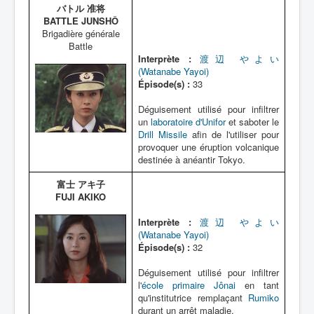
バトル 准将
BATTLE JUNSHÔ
Brigadière générale
Battle
Interprète :
渡辺 やよい
(Watanabe Yayoi)
Épisode(s) :
33
Déguisement utilisé pour infiltrer
un
laboratoire d'Unifor
et saboter le
Drill Missile
afin de l'utiliser pour
provoquer une éruption volcanique
destinée à anéantir Tokyo.
富士 アキ子
FUJI AKIKO
Interprète :
渡辺 やよい
(Watanabe Yayoi)
Épisode(s) :
32
Déguisement utilisé pour infiltrer
l'
école primaire Jônai
en tant
qu'institutrice remplaçant
Rumiko
durant un arrêt maladie.