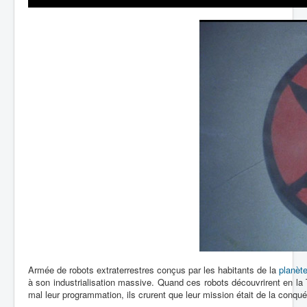
Lexique
Dada
Artefacts
Environnement
Épisodes
Chronologie
Armée de robots extraterrestres conçus par les habitants de la
planèt
à son industrialisation massive. Quand ces robots découvrirent en la T
mal leur programmation, ils crurent que leur mission était de la conqu