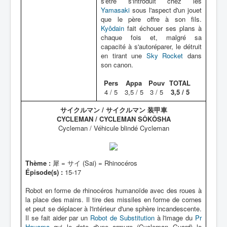
s'être s'introduit chez les
Yamasaki
sous l'aspect d'un jouet
que le père offre à son fils.
Kyôdain
fait échouer ses plans à
chaque fois et, malgré sa
capacité à s'autoréparer, le détruit
en tirant une
Sky Rocket
dans
son canon.
Pers
Appa
Pouv
TOTAL
4 / 5
3,5 / 5
3 / 5
3,5 / 5
サイクルマン / サイクルマン 装甲車
CYCLEMAN / CYCLEMAN SÔKÔSHA
Cycleman / Véhicule blindé Cycleman
Thème :
犀 = サイ (Sai) = Rhinocéros
Épisode(s) :
15-17
Robot en forme de rhinocéros humanoïde avec des roues à
la place des mains. Il tire des missiles en forme de cornes
et peut se déplacer à l'intérieur d'une sphère incandescente.
Il se fait aider par un
Robot de Substitution
à l'image du
Pr
Hayama
qui le dote d'une armure (Cycleman Guard) le