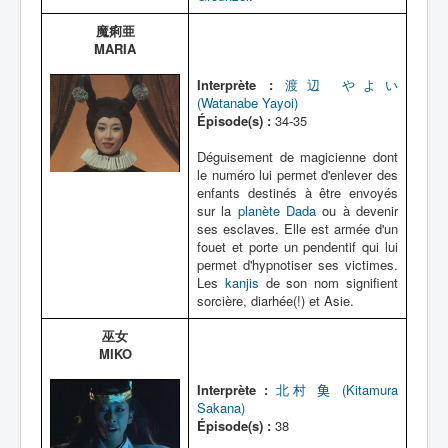
魔痢亜
MARIA
Interprète :
渡辺 やよい
(Watanabe Yayoi)
Épisode(s) :
34-35
Déguisement de magicienne dont
le numéro lui permet d'enlever des
enfants destinés à être envoyés
sur la
planète Dada
ou à devenir
ses esclaves. Elle est armée d'un
fouet et porte un pendentif qui lui
permet d'hypnotiser ses victimes.
Les
kanjis
de son nom signifient
sorcière, diarhée(!) et Asie.
巫女
MIKO
Interprète :
北村 𩵋 (Kitamura
Sakana)
Épisode(s) :
38