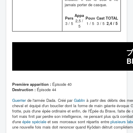
jamais porter de casque.
Appa
Pers
Pouv
Cast
TOTAL
2,5 /
3 / 5
1 / 5
3 / 5
2,4 / 5
5
ブ
B
Première apparition :
Épisode 40
Destruction :
Épisode 44
Guerrier
de l'armée Dada. Créé par
Gablin
à partir des débris des m
cheval et équipé d'un bouclier dont la forme de main géante évoque Gab
frotte, puis d'une épée ordinaire et enfin, de l'Épée du Brave, faite de
fort mais finit par perdre son intelligence, ne pensant plus qu'à comb
d'une
épée spéciale
et ses morceaux sont répartis entre
plusieurs lab
une nouvelle fois mais doit renoncer quand Kyôdain détruit complèteme