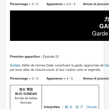
Personnage =
3 / 5
Apparence =
3,5 / 5
Armes et pouvoir
GA
Garde 
Première apparition :
Épisode 22
Soldats
d'élite de l'armée Dada constituant la garde rapprochée de
Ga
par leurs ailes de chauve-souris et leur couleur noire et argentée.
Personnage =
3 / 5
Apparence =
4 / 5
Armes et pouvoir
美女 軍団
BIJO GUNDAN
Armée de belles
femmes
Interprètes :
柚木 恒子 (Yuzuki