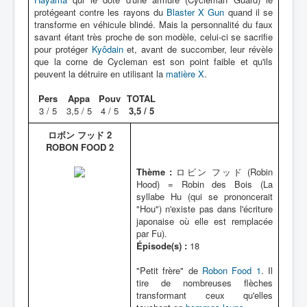
protégeant contre les rayons du
Blaster X Gun
quand il se
transforme en véhicule blindé. Mais la personnalité du faux
savant étant très proche de son modèle, celui-ci se sacrifie
pour protéger
Kyôdain
et, avant de succomber, leur révèle
que la corne de Cycleman est son point faible et qu'ils
peuvent la détruire en utilisant la
matière X
.
Pers
Appa
Pouv
TOTAL
3 / 5
3,5 / 5
4 / 5
3,5 / 5
ロボン フッド 2
ROBON FOOD 2
Thème :
ロビン フッド (Robin
Hood) = Robin des Bois (La
syllabe Hu (qui se prononcerait
"Hou") n'existe pas dans l'écriture
japonaise où elle est remplacée
par Fu).
Épisode(s) :
18
"Petit frère" de
Robon Food 1
. Il
tire de nombreuses flèches
transformant ceux qu'elles