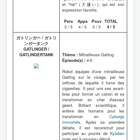
et "haï" (大嫌い), qui est son
expression favorite.
Pers
Appa
Pouv
TOTAL
3 / 5
4 / 5
5 / 5
4 / 5
ガトリンガー / ガトリ
ンガータンク
GATLINGER /
GATLINGERTANK
Thème :
Mitrailleuse Gatling
Épisode(s) :
4-6
Robot équipée d'une mitrailleuse
Gatling sur le visage, par les
orifices de laquelle il fume des
cigarettes. Il peut unir ses avant-
bras pour former un canon et se
transformer en char d'assaut
géant. Brillant scientifique, il
enlève des humains pour les
transformer en
Cyborgs
Immortels
. Après sa première
défaite, il est reconstruit pour
participer au procès de
Kyôdain
mais est à nouveau détruit.