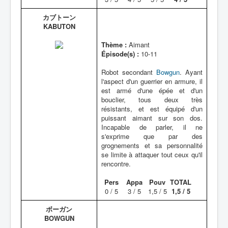
カブトーン
KABUTON
Thème :
Aimant
Épisode(s) :
10-11
Robot secondant
Bowgun
. Ayant
l'aspect d'un guerrier en armure, il
est armé d'une épée et d'un
bouclier, tous deux très
résistants, et est équipé d'un
puissant aimant sur son dos.
Incapable de parler, il ne
s'exprime que par des
grognements et sa personnalité
se limite à attaquer tout ceux qu'il
rencontre.
Pers
Appa
Pouv
TOTAL
0 / 5
3 / 5
1,5 / 5
1,5 / 5
ボーガン
BOWGUN