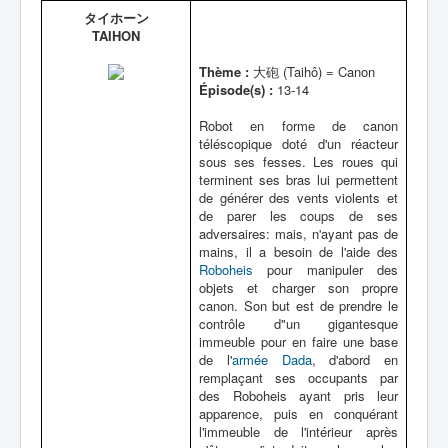
タイホーン
TAIHON
Thème :
大砲 (Taihô) = Canon
Épisode(s) :
13-14
Robot en forme de canon
téléscopique doté d'un réacteur
sous ses fesses. Les roues qui
terminent ses bras lui permettent
de générer des vents violents et
de parer les coups de ses
adversaires: mais, n'ayant pas de
mains, il a besoin de l'aide des
Roboheis
pour manipuler des
objets et charger son propre
canon. Son but est de prendre le
contrôle d"un gigantesque
immeuble pour en faire une base
de l'
armée Dada
, d'abord en
remplaçant ses occupants par
des Roboheis ayant pris leur
apparence, puis en conquérant
l'immeuble de l'intérieur après