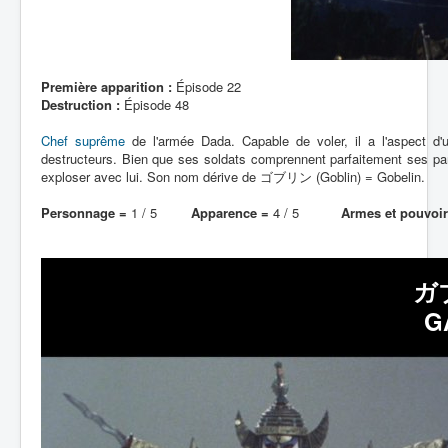
Première apparition :
Épisode 22
Destruction :
Épisode 48
Chef suprême
de l'armée Dada. Capable de voler, il a l'aspect 
destructeurs. Bien que ses soldats comprennent parfaitement ses paro
exploser avec lui. Son nom dérive de ゴブリン (Goblin) = Gobelin.
Personnage =
1 / 5
Apparence =
4 / 5
Armes et pouvoir
ガ
G