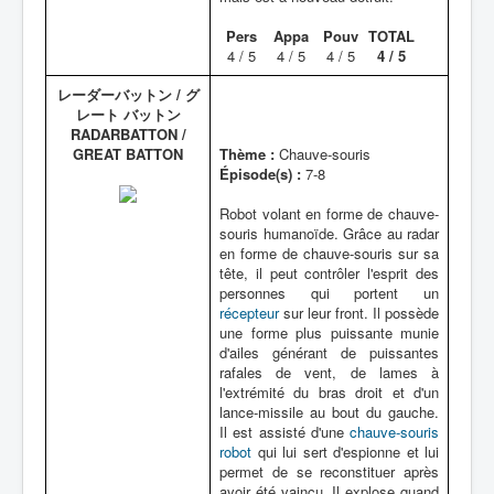
Pers
Appa
Pouv
TOTAL
4 / 5
4 / 5
4 / 5
4 / 5
レーダーバットン / グ
レート バットン
RADARBATTON /
GREAT BATTON
Thème :
Chauve-souris
Épisode(s) :
7-8
Robot volant en forme de chauve-
souris humanoïde. Grâce au radar
en forme de chauve-souris sur sa
tête, il peut contrôler l'esprit des
personnes qui portent un
récepteur
sur leur front. Il possède
une forme plus puissante munie
d'ailes générant de puissantes
rafales de vent, de lames à
l'extrémité du bras droit et d'un
lance-missile au bout du gauche.
Il est assisté d'une
chauve-souris
robot
qui lui sert d'espionne et lui
permet de se reconstituer après
avoir été vaincu. Il explose quand