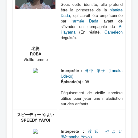
Sous cette identité, elle prétend
être la princesse de la
planète
Dada
, qui aurait été emprisonnée
par l'
armée Dada
avant de
s'évader en compagnie du
Pr
Hayama
(En réalité,
Gameleon
déguisé).
老婆
RÔBA
Vieille femme
Interprète :
田中 筆子 (Tanaka
Udeko)
Épisode(s) :
38
Déguisement de vieille sorcière
utilisé pour jeter une malédiction
sur des enfants.
スピーディー やよい
SPEEDY YAYOI
Interprète :
渡辺 やよい
(Watanabe Yayoi)