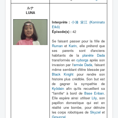
ルナ
LUNA
Interprète :
小湊 栄江 (Kominato
Eikô)
Épisode(s) :
42
Se faisant passer pour la fille de
Ruman
et
Karin
, elle prétend que
ses parents sont d'anciens
habitants de la
planète Dada
transformés en
cyborgs
après son
invasion par l'
armée Dada
, faisant
même semblant d'être blessée par
Black Knight
pour rendre son
histoire plus crédible. Son but est
de gagner la sympathie de
Kyôdain
afin qu'ils recueillent sa
"famille" à bord de
Base Enban
.
Elle espère ainsi utiliser
Lily
, son
papillon domestique qui est en
réalité une bombe, pour détruire
les corps robotiques de
Skyzel
et
Grounzel
.