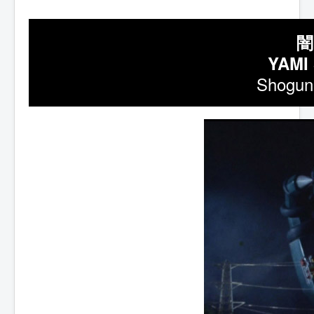
闇
YAMI
Shogun 