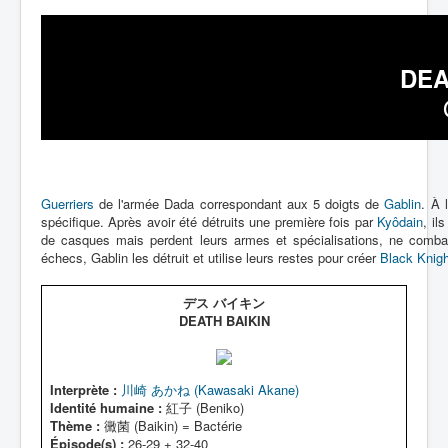
DEA
Guerriers
de l'armée Dada correspondant aux 5 doigts de
Gablin
. À 
spécifique. Après avoir été détruits une première fois par
Kyôdain
, il
de casques mais perdent leurs armes et spécialisations, ne combatt
échecs, Gablin les détruit et utilise leurs restes pour créer
Black Knigh
デス バイキン
DEATH BAIKIN
Interprète :
川崎 あかね (Kawasaki Akane)
Identité humaine :
紅子 (Beniko)
Thème :
黴菌 (Baikin) = Bactérie
Épisode(s) :
26-29 + 32-40