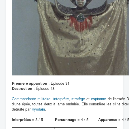
Première apparition :
Épisode 31
Destruction :
Épisode 48
Commandante militaire
,
interprète
,
stratège
et
espionne
de l'armée D
d'une épée, toutes deux à lame ondulée. Elle considère les clins d'œ
détruite par
Kyôdain
.
Interprètes =
3 / 5
Personnage =
4 / 5
Apparence =
4 / 