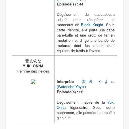
Épisode(s) :
44
Déguisement de cascadeuse
utilisé pour récupérer les
morceaux de
Black Knight
. Sous
cette identité, elle porte une cape
pare-balle et une croix de fer en
médaillon et dirige une bande de
motards dont les motos sont
équipés de fusils à l'avant.
雪 おんな
YUKI ONNA
Femme des neiges
Interprète :
渡辺 やよい
(Watanabe Yayoi)
Épisode(s) :
36
Déguisement inspiré de la
Yuki
Onna
légendaire. Sous cette
apparence, elle possède un souffle
glaciaire.