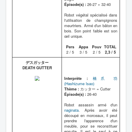
Épisode(s) :
26-27 + 32-40
Robot végétal spécialisé dans
l'utilisation de champignons
meurtriers. Armé d'un bâton en
bois. Son point faible est son
œil unique.
Pers
Appa
Pouv
TOTAL
2 / 5
3 / 5
2 / 5
2,3 / 5
デスガッター
DEATH GUTTER
Interprète :
橋爪 功
(Hashizume Isao)
Thème :
カッター = Cutter
Épisode(s) :
26-40
Robot assassin armé d'un
naginata
. Après avoir été
découpé en morceaux, il peut
prendre l'apparence d'un
meuble, pour se reconstituer
ensuite. Il est le seul à ne