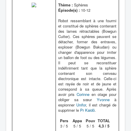
Thème :
Sphères
Épisode(s) :
10-12
Robot ressemblant à une fourmi
et constitué de sphères contenant
des lames rétractables (Bowgun
Cutter). Ces sphères peuvent se
détacher, former des entraves,
exploser (Bowgun Bakudan) ou
changer d'apparence pour imiter
un ballon de foot ou des légumes.
Il peut se reconstituer
indéfiniment tant que la sphère
contenant son cerveau
électronique est intacte. Celle-ci
est rayée de noir et de jaune et
correspond à sa queue. Après
avoir pris
Corinne
en otage pour
obliger sa sœur
Yvonne
à
espionner
Unifor
, il est chargé de
supprimer le
Pr Kaidô
.
Pers
Appa
Pouv
TOTAL
3 / 5
5 / 5
5 / 5
4,3 / 5