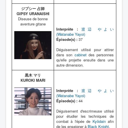
ジプシー 占師
GIPSY URANAISHI
Diseuse de bonne
aventure gitane
Interprète :
渡辺 やよい
(Watanabe Yayoi)
Épisode(s) :
37
Déguisement utilisé pour attirer
dans son
cabinet
des personnes
qu'elle projette ensuite dans une
autre dimension.
黒木 マリ
KUROKI MARI
Interprète :
渡辺 やよい
(Watanabe Yayoi)
Épisode(s) :
44
Déguisement d'escrimeuse utilisé
pour étudier les techniques de
combat à l'épée de
Kyôdain
afin
de les enseigner à
Black Knight
.