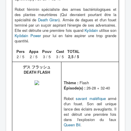
Robot féminin spécialiste des armes bactériologiques et
des plantes meurtrières (Qui devraient pourtant être la
spécialité de
Death Giran
). Armée de dagues et d'un fouet
terminé par un suçoir aspirant l'énergie de ses adversaires.
Elle est détruite une première fois quand
Kyôdain
utilise son
Kyôdain Power
pour lui en faire aspirer une trop grande
quantité.
Pers
Appa
Pouv
Cast
TOTAL
2 / 5
2 / 5
3 / 5
3 / 5
2,5 / 5
デス フラッシュ
DEATH FLASH
Thème :
Flash
Épisode(s) :
26-28 + 32-40
Robot
savant maléfique
armé
d'un fouet. Son œil unique
lance des éclairs aveuglants. Il
est détruit une première fois
dans l'explosion du faux
Queen Bil
.