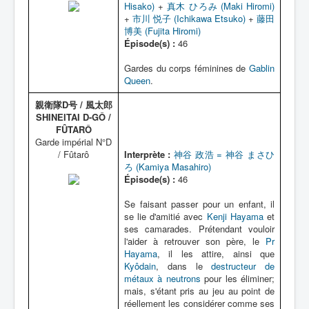
Hisako)
+
真木 ひろみ (Maki Hiromi)
+
市川 悦子 (Ichikawa Etsuko)
+
藤田
博美 (Fujita Hiromi)
Épisode(s) :
46
Gardes du corps féminines de
Gablin
Queen
.
親衛隊D号 / 風太郎
SHINEITAI D-GÔ /
FÛTARÔ
Garde impérial N°D
/ Fûtarô
Interprète :
神谷 政浩 = 神谷 まさひ
ろ (Kamiya Masahiro)
Épisode(s) :
46
Se faisant passer pour un enfant, il
se lie d'amitié avec
Kenji Hayama
et
ses camarades. Prétendant vouloir
l'aider à retrouver son père, le
Pr
Hayama
, il les attire, ainsi que
Kyôdain
, dans le
destructeur de
métaux à neutrons
pour les éliminer;
mais, s'étant pris au jeu au point de
réellement les considérer comme ses