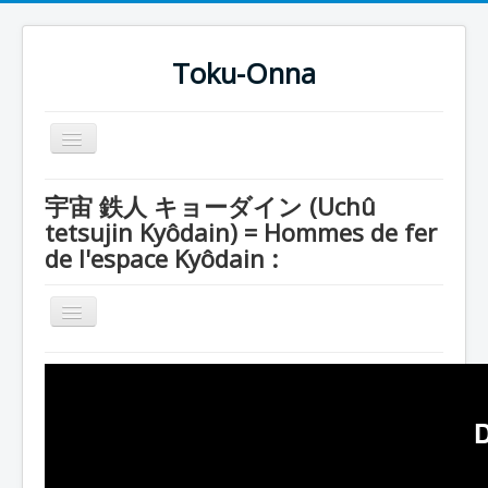
Toku-Onna
Basculer
la
navigation
Accueil
宇宙 鉄人 キョーダイン (Uchû
tetsujin Kyôdain) = Hommes de fer
Toku-Actrices
de l'espace Kyôdain :
Toku-Critiques
Séries
Basculer
la
Films
navigation
Série
COSAA
Kyôdain
Dessins
Entourage
Artiste Asperger
Base Enban