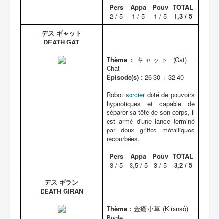
Pers
Appa
Pouv
TOTAL
2 / 5
1 / 5
1 / 5
1,3 / 5
デス ギャット
DEATH GAT
Thème :
キャット (Cat) =
Chat
Épisode(s) :
26-30 + 32-40
Robot
sorcier
doté de pouvoirs
hypnotiques et capable de
séparer sa tête de son corps, il
est armé d'une lance terminé
par deux griffes métalliques
recourbées.
Pers
Appa
Pouv
TOTAL
3 / 5
3,5 / 5
3 / 5
3,2 / 5
デス ギラン
DEATH GIRAN
Thème :
金瘡小草 (Kiransô) =
Bugle