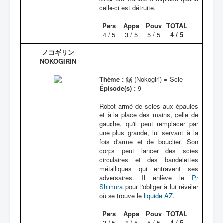
celle-ci est détruite.
Pers
Appa
Pouv
TOTAL
4 / 5
3 / 5
5 / 5
4 / 5
ノコギリン
NOKOGIRIN
Thème :
鋸 (Nokogiri) = Scie
Épisode(s) :
9
Robot armé de scies aux épaules
et à la place des mains, celle de
gauche, qu'il peut remplacer par
une plus grande, lui servant à la
fois d'arme et de bouclier. Son
corps peut lancer des scies
circulaires et des bandelettes
métalliques qui entravent ses
adversaires. Il enlève le
Pr
Shimura
pour l'obliger à lui révéler
où se trouve le
liquide AZ
.
Pers
Appa
Pouv
TOTAL
3 / 5
4 / 5
5 / 5
4 / 5