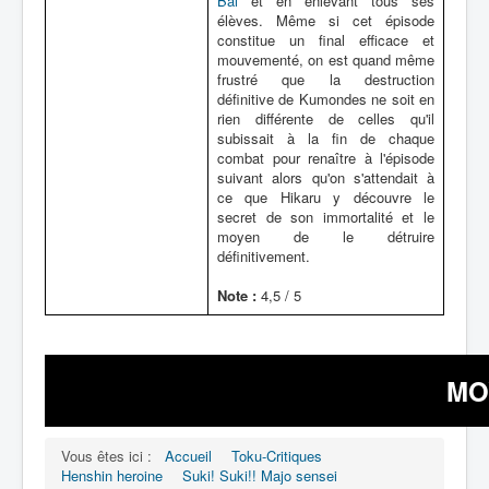
Bal
et en enlevant tous ses
élèves. Même si cet épisode
constitue un final efficace et
mouvementé, on est quand même
frustré que la destruction
définitive de Kumondes ne soit en
rien différente de celles qu'il
subissait à la fin de chaque
combat pour renaître à l'épisode
suivant alors qu'on s'attendait à
ce que Hikaru y découvre le
secret de son immortalité et le
moyen de le détruire
définitivement.
Note :
4,5 / 5
MOY
Vous êtes ici :
Accueil
Toku-Critiques
Henshin heroine
Suki! Suki!! Majo sensei