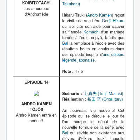
KOIBITOTACHI
Takaharu)
Les amoureux
d'Andromède
Hikaru Tsuki (
Andro Kamen
) reçoit
la visite de son frère
Genji Hikaru
qui sollicite son aide pour sauver
sa fiancée
Komachi
d'un mariage
forcée à l'ère Tenpyô, tandis que
Bal
la remplace à l'école avec des
résultats hauts en couleurs dans
cet épisode inspiré d'
une célèbre
légende japonaise
.
Note :
4 / 5
ÉPISODE 14
Scénario :
辻 真先 (Tsuji Masaki)
Réalisation :
折田 至 (Orita Itaru)
ANDRO KAMEN
TÔJÔ!!
An nouveau, vie nouvelle! Cet
Andro Kamen entre en
épisode qui se déroule le jour de
scène!!
l'an marque le début de la
nouvelle formule de la série avec
Bal
qui révèle son existence aux
élèves d'Hikaru Tsuki, laquelle