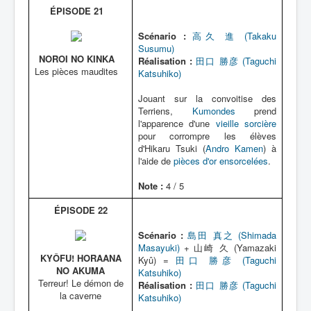
ÉPISODE 21
Scénario :
高久 進 (Takaku
Susumu)
NOROI NO KINKA
Réalisation :
田口 勝彦 (Taguchi
Les pièces maudites
Katsuhiko)
Jouant sur la convoitise des
Terriens,
Kumondes
prend
l'apparence d'une
vieille sorcière
pour corrompre les élèves
d'Hikaru Tsuki (
Andro Kamen
) à
l'aide de
pièces d'or ensorcelées
.
Note :
4 / 5
ÉPISODE 22
Scénario :
島田 真之 (Shimada
Masayuki)
+ 山崎 久 (Yamazaki
KYÔFU! HORAANA
Kyû) =
田口 勝彦 (Taguchi
NO AKUMA
Katsuhiko)
Terreur! Le démon de
Réalisation :
田口 勝彦 (Taguchi
la caverne
Katsuhiko)