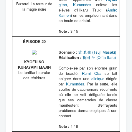
Bizarre! La terreur de
gitan
,
Kumondes
enlève les
la magie noire
élèves d'Hikaru Tsuki (
Andro
Kamen
) en les emprisonnant dans
sa boule de cristal.
Note :
3 / 5
ÉPISODE 20
Scénario :
辻 真先 (Tsuji Masaki)
Réalisation :
折田 至 (Orita Itaru)
KYÔFU NO
KURAYAMI MAJIN
Complexée par son énorme grain
Le terrifiant sorcier
de beauté,
Rumi Oka
se fait
des ténèbres
soigner dans une
clinique
dirigée
par
Kumondes
. Par la suite, elle
souffre de cauchemars récurrents
où elle se voit défigurée tandis
que ses camarades de classe
manifestent d'effrayants
problèmes dermatologiques à son
contact.
Note :
4 / 5