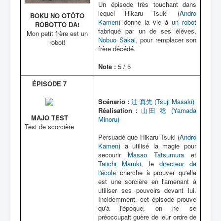
Un épisode très touchant dans
lequel Hikaru Tsuki (
Andro
BOKU NO OTÔTO
Kamen
) donne la vie à
un robot
ROBOTTO DA!
fabriqué par un de ses élèves,
Mon petit frère est un
Nobuo Sakai
, pour remplacer son
robot!
frère décédé.
Note :
5 / 5
ÉPISODE 7
Scénario :
辻 真先 (Tsuji Masaki)
Réalisation :
山田 稔 (Yamada
MAJO TEST
Minoru)
Test de scorcière
Persuadé que Hikaru Tsuki (
Andro
Kamen
) a utilisé la magie pour
secourir
Masao Tatsumura
et
Taiichi Maruki
, le
directeur de
l'école
cherche à prouver qu'elle
est une sorcière en l'amenant à
utiliser ses pouvoirs devant lui.
Incidemment, cet épisode prouve
qu'à l'époque, on ne se
préoccupait guère de leur ordre de