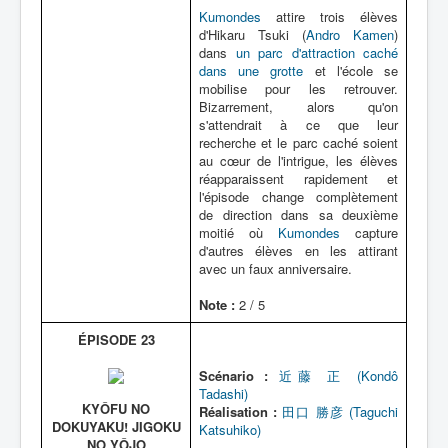
Kumondes
attire trois élèves
d'Hikaru Tsuki (
Andro Kamen
)
dans
un parc d'attraction caché
dans une grotte
et l'école se
mobilise pour les retrouver.
Bizarrement, alors qu'on
s'attendrait à ce que leur
recherche et le parc caché soient
au cœur de l'intrigue, les élèves
réapparaissent rapidement et
l'épisode change complètement
de direction dans sa deuxième
moitié où
Kumondes
capture
d'autres élèves en les attirant
avec un faux anniversaire.
Note :
2 / 5
ÉPISODE 23
Scénario :
近藤 正 (Kondô
Tadashi)
KYÔFU NO
Réalisation :
田口 勝彦 (Taguchi
DOKUYAKU! JIGOKU
Katsuhiko)
NO YÔJO