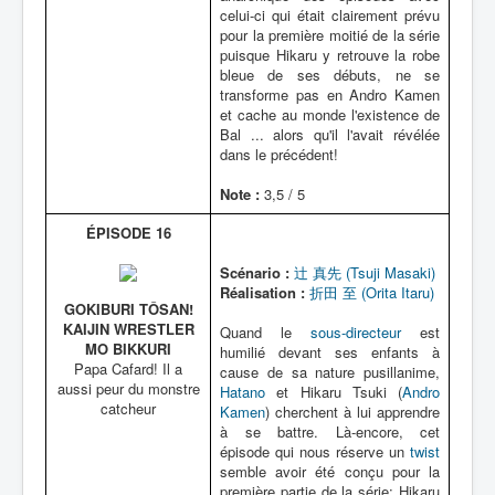
celui-ci qui était clairement prévu
pour la première moitié de la série
puisque Hikaru y retrouve la robe
bleue de ses débuts, ne se
transforme pas en Andro Kamen
et cache au monde l'existence de
Bal ... alors qu'il l'avait révélée
dans le précédent!
Note :
3,5 / 5
ÉPISODE 16
Scénario :
辻 真先 (Tsuji Masaki)
Réalisation :
折田 至 (Orita Itaru)
GOKIBURI TÔSAN!
KAIJIN WRESTLER
Quand le
sous-directeur
est
MO BIKKURI
humilié devant ses enfants à
Papa Cafard! Il a
cause de sa nature pusillanime,
aussi peur du monstre
Hatano
et Hikaru Tsuki (
Andro
catcheur
Kamen
) cherchent à lui apprendre
à se battre. Là-encore, cet
épisode qui nous réserve un
twist
semble avoir été conçu pour la
première partie de la série: Hikaru