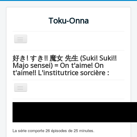
Toku-Onna
Basculer
la
navigation
Accueil
好き! すき!! 魔女 先生 (Suki! Suki!!
Majo sensei) = On t'aime! On
Toku-Actrices
t'aime!! L'institutrice sorcière :
Toku-Critiques
Séries
Basculer
la
Films
navigation
Série
COSAA
Andro Kamen
Dessins
Entourage
Artiste Asperger
La série comporte 26 épisodes de 25 minutes.
Kumondes