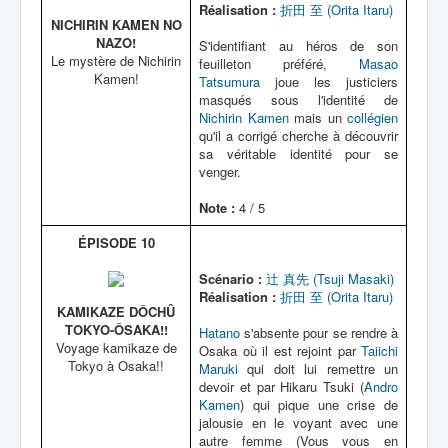
Réalisation :
折田 至 (Orita Itaru)
NICHIRIN KAMEN NO
NAZO!
S'identifiant au héros de son
Le mystère de Nichirin
feuilleton préféré,
Masao
Kamen!
Tatsumura
joue les justiciers
masqués sous l'identité de
Nichirin Kamen
mais un
collégien
qu'il a corrigé cherche à découvrir
sa véritable identité pour se
venger.
Note :
4 / 5
ÉPISODE 10
Scénario :
辻 真先 (Tsuji Masaki)
Réalisation :
折田 至 (Orita Itaru)
KAMIKAZE DÔCHÛ
TOKYO-ÔSAKA!!
Hatano
s'absente pour se rendre à
Voyage kamikaze de
Osaka où il est rejoint par
Taiichi
Tokyo à Osaka!!
Maruki
qui doit lui remettre un
devoir et par Hikaru Tsuki (
Andro
Kamen
) qui pique une crise de
jalousie en le voyant avec une
autre femme (Vous vous en