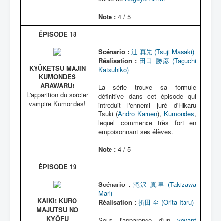
Note :
4 / 5
ÉPISODE 18
Scénario :
辻 真先 (Tsuji Masaki)
Réalisation :
田口 勝彦 (Taguchi
KYÛKETSU MAJIN
Katsuhiko)
KUMONDES
ARAWARU!
La série trouve sa formule
L'apparition du sorcier
définitive dans cet épisode qui
vampire Kumondes!
introduit l'ennemi juré d'Hikaru
Tsuki (
Andro Kamen
),
Kumondes
,
lequel commence très fort en
empoisonnant ses élèves.
Note :
4 / 5
ÉPISODE 19
Scénario :
滝沢 真里 (Takizawa
Mari)
KAIKI! KURO
Réalisation :
折田 至 (Orita Itaru)
MAJUTSU NO
KYÔFU
Sous l'apparence d'un
voyant