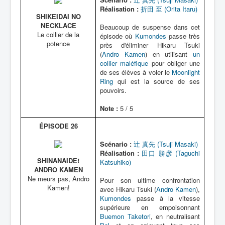
Réalisation :
折田 至 (Orita Itaru)
SHIKEIDAI NO
NECKLACE
Beaucoup de suspense dans cet
Le collier de la
épisode où
Kumondes
passe très
potence
près d'éliminer Hikaru Tsuki
(
Andro Kamen
) en utilisant
un
collier maléfique
pour obliger une
de ses élèves à voler le
Moonlight
Ring
qui est la source de ses
pouvoirs.
Note :
5 / 5
ÉPISODE 26
Scénario :
辻 真先 (Tsuji Masaki)
Réalisation :
田口 勝彦 (Taguchi
SHINANAIDE!
Katsuhiko)
ANDRO KAMEN
Ne meurs pas, Andro
Pour son ultime confrontation
Kamen!
avec Hikaru Tsuki (
Andro Kamen
),
Kumondes
passe à la vitesse
supérieure en empoisonnant
Buemon Taketori
, en neutralisant