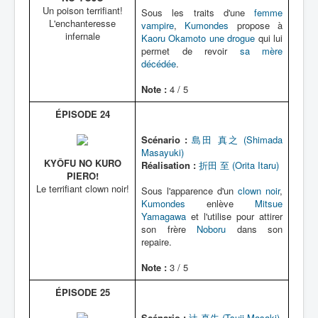
Un poison terrifiant!
Sous les traits d'une
femme
L'enchanteresse
vampire
,
Kumondes
propose à
infernale
Kaoru Okamoto
une drogue
qui lui
permet de revoir
sa mère
décédée
.
Note :
4 / 5
ÉPISODE 24
Scénario :
島田 真之 (Shimada
Masayuki)
KYÔFU NO KURO
Réalisation :
折田 至 (Orita Itaru)
PIERO!
Le terrifiant clown noir!
Sous l'apparence d'un
clown noir
,
Kumondes
enlève
Mitsue
Yamagawa
et l'utilise pour attirer
son frère
Noboru
dans son
repaire.
Note :
3 / 5
ÉPISODE 25
Scénario :
辻 真先 (Tsuji Masaki)