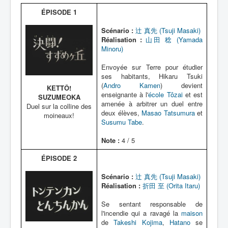
Lexique
Artefacts
ÉPISODE 1
Environnement
Scénario :
辻 真先 (Tsuji Masaki)
Réalisation :
山田 稔 (Yamada
Épisodes
Minoru)
Chronologie
Envoyée sur Terre pour étudier
ses habitants, Hikaru Tsuki
(
Andro Kamen
) devient
KETTÔ!
enseignante à l'
école Tôzai
et est
SUZUMEOKA
amenée à arbitrer un duel entre
Duel sur la colline des
deux élèves,
Masao Tatsumura
et
moineaux!
Susumu Tabe
.
Note :
4 / 5
ÉPISODE 2
Scénario :
辻 真先 (Tsuji Masaki)
Réalisation :
折田 至 (Orita Itaru)
Se sentant responsable de
l'incendie qui a ravagé la
maison
de
Takeshi Kojima
,
Hatano
se