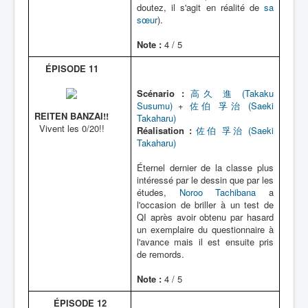
doutez, il s'agit en réalité de
sa
sœur
).
Note :
4 / 5
ÉPISODE 11
Scénario :
高久 進 (Takaku
Susumu)
+
佐伯 孚治 (Saeki
REITEN BANZAI!!
Takaharu)
Vivent les 0/20!!
Réalisation :
佐伯 孚治 (Saeki
Takaharu)
Éternel dernier de la classe plus
intéressé par le dessin que par les
études,
Noroo Tachibana
a
l'occasion de briller à un test de
QI après avoir obtenu par hasard
un exemplaire du questionnaire à
l'avance mais il est ensuite pris
de remords.
Note :
4 / 5
ÉPISODE 12