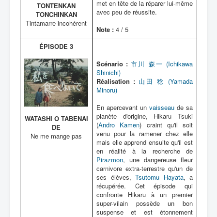
met en tête de la réparer lui-même
TONTENKAN
avec peu de réussite.
TONCHINKAN
Tintamarre incohérent
Note :
4 / 5
ÉPISODE 3
Scénario :
市川 森一 (Ichikawa
Shinichi)
Réalisation :
山田 稔 (Yamada
Minoru)
En apercevant un
vaisseau
de sa
planète d'origine, Hikaru Tsuki
WATASHI O TABENAI
(
Andro Kamen
) craint qu'il soit
DE
venu pour la ramener chez elle
Ne me mange pas
mais elle apprend ensuite qu'il est
en réalité à la recherche de
Pirazmon
, une dangereuse fleur
carnivore extra-terrestre qu'un de
ses élèves,
Tsutomu Hayata
, a
récupérée. Cet épisode qui
confronte Hikaru à un premier
super-vilain possède un bon
suspense et est étonnement