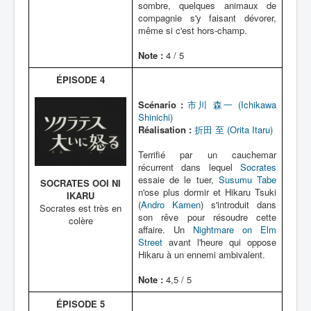
sombre, quelques animaux de
compagnie s'y faisant dévorer,
même si c'est hors-champ.
Note :
4 / 5
ÉPISODE 4
Scénario :
市川 森一 (Ichikawa
Shinichi)
Réalisation :
折田 至 (Orita Itaru)
Terrifié par un cauchemar
récurrent dans lequel
Socrates
essaie de le tuer,
Susumu Tabe
SOCRATES OOI NI
n'ose plus dormir et Hikaru Tsuki
IKARU
(
Andro Kamen
) s'introduit dans
Socrates est très en
son rêve pour résoudre cette
colère
affaire. Un
Nightmare on Elm
Street
avant l'heure qui oppose
Hikaru à un ennemi ambivalent.
Note :
4,5 / 5
ÉPISODE 5