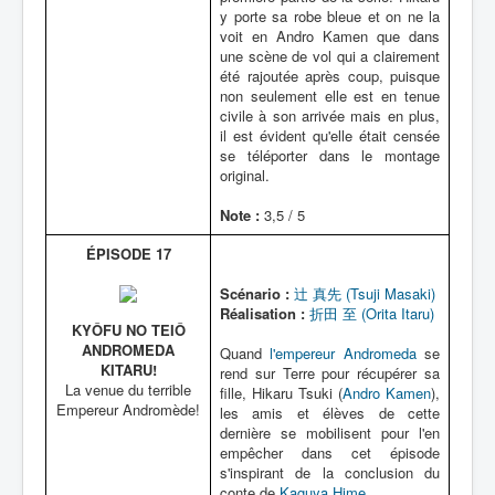
y porte sa robe bleue et on ne la
voit en Andro Kamen que dans
une scène de vol qui a clairement
été rajoutée après coup, puisque
non seulement elle est en tenue
civile à son arrivée mais en plus,
il est évident qu'elle était censée
se téléporter dans le montage
original.
Note :
3,5 / 5
ÉPISODE 17
Scénario :
辻 真先 (Tsuji Masaki)
Réalisation :
折田 至 (Orita Itaru)
KYÔFU NO TEIÔ
ANDROMEDA
Quand
l'empereur Andromeda
se
KITARU!
rend sur Terre pour récupérer sa
La venue du terrible
fille, Hikaru Tsuki (
Andro Kamen
),
Empereur Andromède!
les amis et élèves de cette
dernière se mobilisent pour l'en
empêcher dans cet épisode
s'inspirant de la conclusion du
conte de
Kaguya Hime
.