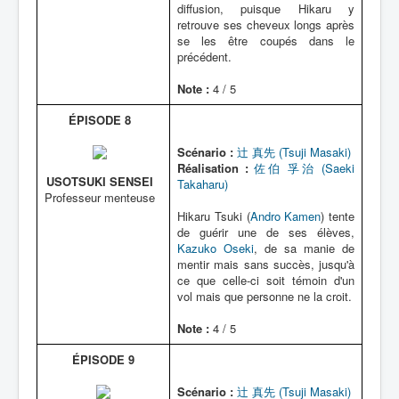
diffusion, puisque Hikaru y
retrouve ses cheveux longs après
se les être coupés dans le
précédent.
Note :
4 / 5
ÉPISODE 8
Scénario :
辻 真先 (Tsuji Masaki)
Réalisation :
佐伯 孚治 (Saeki
USOTSUKI SENSEI
Takaharu)
Professeur menteuse
Hikaru Tsuki (
Andro Kamen
) tente
de guérir une de ses élèves,
Kazuko Oseki
, de sa manie de
mentir mais sans succès, jusqu'à
ce que celle-ci soit témoin d'un
vol mais que personne ne la croit.
Note :
4 / 5
ÉPISODE 9
Scénario :
辻 真先 (Tsuji Masaki)