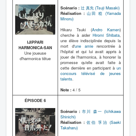
Scénario :
辻 真先 (Tsuji Masaki)
Réalisation :
山田 稔 (Yamada
Minoru)
Hikaru Tsuki (
Andro Kamen
)
cherche à aider
Hiromi Shibata
,
une élève indisciplinée depuis la
IJIPPARI
mort d'
une amie
rencontrée à
HARMONICA-SAN
l'hôpital et qui lui avait appris à
Une joueuse
jouer de l'harmonica, à honorer la
d'harmonica têtue
promesse qu'elle avait faite à
cette dernière en participant à
un
concours télévisé de jeunes
talents
.
Note :
4 / 5
ÉPISODE 6
Scénario :
市川 森一 (Ichikawa
Shinichi)
Réalisation :
佐伯 孚治 (Saeki
Takaharu)